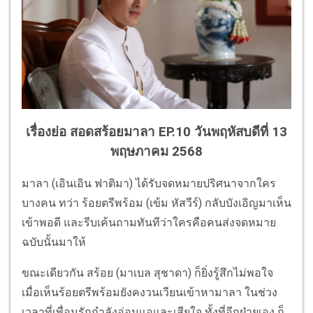
เรื่องย่อ สอดสร้อยมาลา EP.10 วันพฤหัสบดีที่ 13
พฤษภาคม 2568
มาลา (เอินเอิน ฟาติมา) ได้รับจดหมายปริศนาจากใคร
บางคน ทว่า ร้อยตรีพร้อม (เข้ม หัสวีร์) กลับบังเอิญมาเห็น
เข้าพอดี และรีบเค้นถามทันทีว่าใครคือคนส่งจดหมาย
ฉบับนั้นมาให้
ขณะเดียวกัน สร้อย (มาเบล สุชาดา) ก็ยิ่งรู้สึกไม่พอใจ
เมื่อเห็นร้อยตรีพร้อมยังคงวนเวียนเข้าหามาลา ในช่วง
เวลาที่เพื่อนรักกำลังอ่อนแอและเสียใจ ทั้งที่อีกฝ่ายเอง ก็