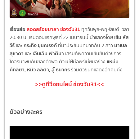
เรื่องย่อ
สอดสร้อยมาลา ช่องวัน31
ทุกวันพุธ-พฤหัสบดี เวลา
เข้ม หัส
20.30 น. เริ่มตอนแรกพุธที่ 22 เมษายนนี้ นำแสดงโดย
วีร์
กระทิง ขุนณรงค์
มาเบล
และ
ที่มาประชันบทบาทกับ 2 สาว
สุชาดา
เอินเอิน ฟาติมา
และ
เสริมทัพความเข้มข้นด้วยการ
แหม่ม
โคจรมาพบกันของตัวพ่อ-ตัวแม่ฝีมือพรีเมี่ยมอย่าง
คัทลียา, หมิว ลลิตา, อู๋ ธนากร
ร่วมด้วยนักแสดงอีกคับคั่ง
>>ดูทีวีออนไลน์ ช่องวัน31<<
ตัวอย่างละคร