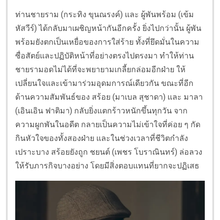
ท่านชายราม (กระทิง ขุนณรงค์) และ ผู้พันพร้อม (เข้ม
หัสวีร์) ได้กลับมาเผชิญหน้ากันอีกครั้ง ยิ่งไปกว่านั้น ผู้พัน
พร้อมยังตกเป็นเหยื่อของการใส่ร้าย ทั้งที่ยึดมั่นในความ
ซื่อสัตย์และปฏิบัติหน้าที่อย่างตรงไปตรงมา ทำให้ท่าน
ชายรามอดไม่ได้ที่จะพยายามเกลี้ยกล่อมอีกฝ่าย ให้
เปลี่ยนใจและเข้ามาร่วมอุดมการณ์เดียวกัน ขณะที่อีก
ด้านความสัมพันธ์ของ สร้อย (มาเบล สุชาดา) และ มาลา
(เอินเอิน ฟาติมา) กลับยิ่งแตกร้าวหนักขึ้นทุกวัน จาก
ความผูกพันในอดีต กลายเป็นความไม่เข้าใจที่ค่อย ๆ กัด
กินหัวใจของทั้งสองฝ่าย และในช่วงเวลาที่ชีวิตกำลัง
เปราะบาง สร้อยยังถูก ชยนต์ (เพชร โบราณินทร์) ล่อลวง
ให้รับภารกิจบางอย่าง โดยมีสิ่งตอบแทนที่ยากจะปฏิเสธ