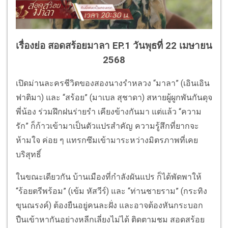
เรื่องย่อ สอดสร้อยมาลา EP.1 วันพุธที่ 22 เมษายน
2568
เปิดม่านละครชีวิตของสองนางรำหลวง “มาลา” (เอินเอิน
ฟาติมา) และ “สร้อย” (มาเบล สุชาดา) สหายผู้ผูกพันกันดุจ
พี่น้อง ร่วมฝึกฝนร่ายรำ เคียงข้างกันมา แต่แล้ว “ความ
รัก” ก็ก้าวเข้ามาเป็นตัวแปรสำคัญ ความรู้สึกที่ยากจะ
ห้ามใจ ค่อย ๆ แทรกซึมเข้ามาระหว่างมิตรภาพที่เคย
บริสุทธิ์
ในขณะเดียวกัน บ้านเมืองที่กำลังผันแปร ก็ได้พัดพาให้
“ร้อยตรีพร้อม” (เข้ม หัสวีร์) และ “ท่านชายราม” (กระทิง
ขุนณรงค์) ต้องยืนอยู่คนละฝั่ง และอาจต้องหันกระบอก
ปืนเข้าหากันอย่างหลีกเลี่ยงไม่ได้ ติดตามชม สอดสร้อย