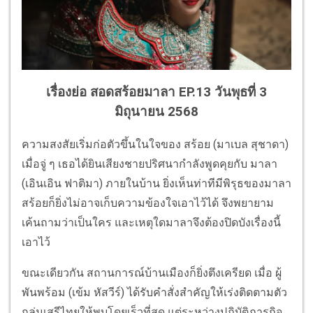
เรื่องย่อ สอดสร้อยมาลา EP.13 วันพุธที่ 3
มิถุนายน 2568
ความสงสัยเริ่มก่อตัวขึ้นในใจของ สร้อย (มาเบล สุชาดา)
เมื่อจู่ ๆ เธอได้ยินเสียงชายปริศนากำลังพูดคุยกับ มาลา
(เอินเอิน ฟาติมา) ภายในบ้าน ยิ่งเห็นท่าทีมีพิรุธของมาลา
สร้อยก็ยิ่งไม่อาจเก็บความข้องใจเอาไว้ได้ จึงพยายาม
เค้นถามว่าเป็นใคร และเหตุใดมาลาจึงต้องปิดบังเรื่องนี้
เอาไว้
ขณะเดียวกัน สถานการณ์บ้านเมืองก็ยิ่งตึงเครียด เมื่อ ผู้
พันพร้อม (เข้ม หัสวีร์) ได้รับคำสั่งสำคัญให้เร่งติดตามตัว
กลุ่มเสรีไทยให้พบโดยเร็วที่สุด แต่ระหว่างปฏิบัติภารกิจ