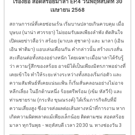
เรื่องย่อ สอดสร้อยมาลา EP.4 วันพฤหัสบดีที่ 30
เมษายน 2568
สถานการณ์ที่เคยซ่อนเร้น เริ่มบานปลายเกินควบคุม เมื่อ
บุษบง (นาน่า ศวรรยา) ไม่ยอมรับผลเพียงลำพัง ตัดสินใจ
เปิดเผยข่าวลือว่า สร้อย (มาเบล สุชาดา) และ มาลา (เอิน
เอิน ฟาติมา) แอบเล่นเพื่อนกัน คำกล่าวนั้น สร้างแรงสั่น
สะเทือนต่อทั้งสองอย่างหนัก โดยเฉพาะเมื่อมาลาได้รับรู้
ว่า ความรู้สึกของสร้อย อาจมิได้เป็นเพียงมิตรภาพอย่างที่
เคยเข้าใจ ทำให้ระยะห่างระหว่างทั้งสองเริ่มก่อตัว และ
ความสัมพันธ์ที่เคยแน่นแฟ้น ก็เริ่มสั่นคลอนอย่างไม่อาจ
หลีกเลี่ยง ในอีกด้านหนึ่ง ร้อยตรีพร้อม (เข้ม หัสวีร์) และ
ท่านชายราม (กระทิง ขุนณรงค์) ได้เริ่มภารกิจลับที่มี
ความเสี่ยงสูง ซึ่งอาจส่งผลต่อเส้นทางหน้าที่การงาน หาก
เกิดความผิดพลาดแม้เพียงเล็กน้อย ติดตามชม สอดสร้อย
มาลา ทุกวันพุธ - พฤหัสบดี เวลา 20:30 น. ทางช่องวัน 3