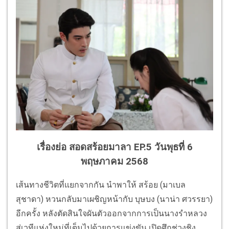
เรื่องย่อ สอดสร้อยมาลา EP.5 วันพุธที่ 6
พฤษภาคม 2568
เส้นทางชีวิตที่แยกจากกัน นำพาให้ สร้อย (มาเบล
สุชาดา) หวนกลับมาเผชิญหน้ากับ บุษบง (นาน่า ศวรรยา)
อีกครั้ง หลังตัดสินใจผันตัวออกจากการเป็นนางรำหลวง
สู่เวทีแห่งใหม่ที่เต็มไปด้วยการแข่งขัน เปิดศึกช่วงชิง