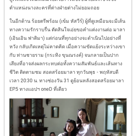
ตำแหน่งนางละครที่ต่างฝ่ายต่างไม่ยอมถอย
ในอีกด้าน ร้อยตรีพร้อม (เข้ม หัสวีร์) ผู้ที่ดูเหมือนจะมีเส้น
ทางความรักราบรื่น ตัดสินใจเอ่ยขอคำแต่งงานต่อ มาลา
(เอินเอิน ฟาติมา) แต่ก่อนที่ทุกอย่างจะดำเนินไปอย่างที่
หวัง กลับเกิดเหตุไม่คาดคิด เมื่อความขัดแย้งระหว่างเขา
กับ ท่านชายราม (กระทิง ขุนณรงค์) จนกลายเป็นปาก
เสียงที่อาจส่งผลกระทบต่อทั้งความสัมพันธ์และเส้นทาง
ชีวิต ติดตามชม สอดสร้อยมาลา ทุกวันพุธ - พฤหัสบดี
เวลา 20:30 น. ทางช่องวัน 31 ดูย้อนหลังสอดสร้อยมาลา
EP.5 ทางแอปฯ oneD ที่เดียว