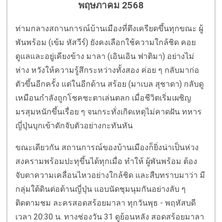
พฤษภาคม 2568
ท่ามกลางสถานการณ์บ้านเมืองที่ตึงเครียดขึ้นทุกขณะ ผู้
พันพร้อม (เข้ม หัสวีร์) ยังคงเลือกใช้ความใกล้ชิด คอย
ดูแลและอยู่เคียงข้าง มาลา (เอินเอิน ฟาติมา) อย่างไม่
ห่าง หวังให้ความรู้สึกระหว่างทั้งสอง ค่อย ๆ กลับมาก่อ
ตัวขึ้นอีกครั้ง แต่ในอีกด้าน สร้อย (มาเบล สุชาดา) กลับดู
เหมือนกำลังถูกโชคชะตาเล่นตลก เมื่อชีวิตเริ่มเผชิญ
มรสุมหนักขึ้นเรื่อย ๆ จนกระทั่งเกิดเหตุไม่คาดฝัน ทหาร
ญี่ปุ่นบุกเข้าดักจับตัวอย่างกะทันหัน
ขณะเดียวกัน สถานการณ์ของบ้านเมืองก็ยิ่งน่าเป็นห่วง
สงครามพร้อมปะทุขึ้นได้ทุกเมื่อ ทำให้ ผู้พันพร้อม ต้อง
จับตาความเคลื่อนไหวอย่างใกล้ชิด และสืบทราบมาว่า มี
กลุ่มใต้ดินต่อต้านญี่ปุ่น แอบนัดชุมนุมกันอย่างลับ ๆ
ติดตามชม ละครสอดสร้อยมาลา ทุกวันพุธ - พฤหัสบดี
เวลา 20:30 น. ทางช่องวัน 31 ดูย้อนหลัง สอดสร้อยมาลา