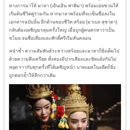
ทางการมาให้ มาลา (เอินเอิน ฟาติมา) พร้อมเอ่ยชวนให้
เริ่มต้นชีวิตคู่ร่วมกัน หากมาลาพร้อมที่จะเซ็นชื่อลงใน
เอกสารฉบับนั้น อีกด้านของชีวิต สร้อย (มาเบล สุชาดา)
กลับต้องเผชิญมรสุมครั้งใหญ่ เมื่อถูกผู้คนครหาว่าเป็น
ขโมย จนชื่อเสียงและศักดิ์ศรีเริ่มสั่นคลอน
หนำซ้ำ ความสัมพันธ์ระหว่างสร้อยและมาลาก็ยิ่งเต็มไป
ด้วยความตึงเครียด ทั้งสองมีปากเสียงและขัดแย้งกันไม่
หยุด ราวกับทุกครั้งที่ได้เผชิญหน้า บาดแผลในอดีตก็ยิ่ง
ถูกตอกย้ำให้ลึกกว่าเดิม