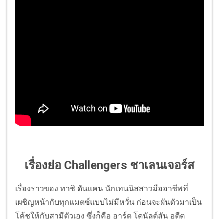
เรื่องย่อ Challengers ชาเลนเจอร์ส
เรื่องราวของ ทาชิ ดันแคน นักเทนนิสสาวมืออาชีพที่
เผชิญหน้ากับทุกแมตซ์แบบไม่มีหวั่น ก่อนจะผันตัวมาเป็น
โค้ชให้กับสามีตัวเอง ซึ่งก็คือ อาร์ต โดนัลด์สัน อดีต