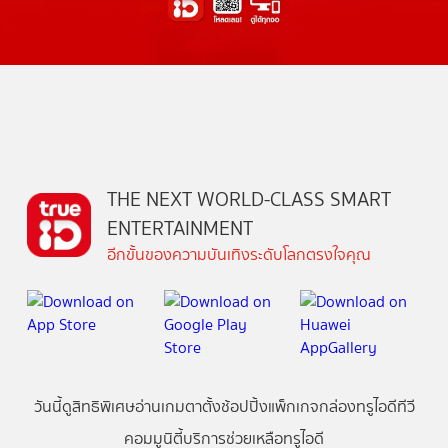
THE NEXT WORLD-CLASS SMART
ENTERTAINMENT
อีกขั้นของความบันเทิงระดับโลกตรงใจคุณ
วันนี้
ดู
สิทธิพิเศษ
อ่าน
เกม
ตาตั้ง
ช้อปปิ้ง
แพ็กเกจ
กล่องทรูไอดีทีวี
คอมมูนิตี้
บริการช่วยเหลือทรูไอดี