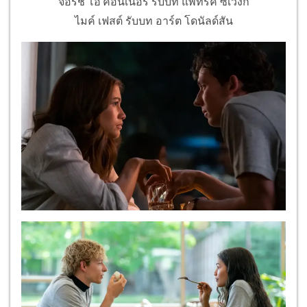
จอร์ช โอ'คอนเนอร์ รับบท แพทริค ซเวงก์
ไมค์ เฟสต์ รับบท อาร์ต โดนัลด์สัน