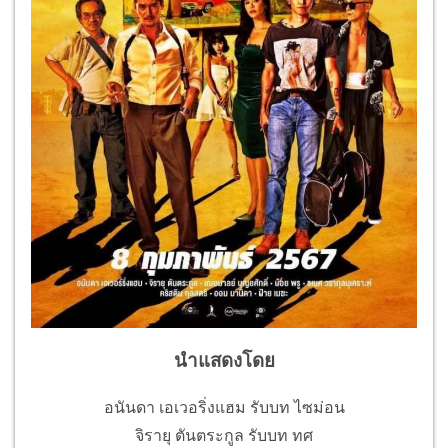
นำแสดงโดย
อนันดา เอเวอริ่งแฮม รับบท ไซม่อน
จิรายุ ตันตระกูล รับบท ทศ