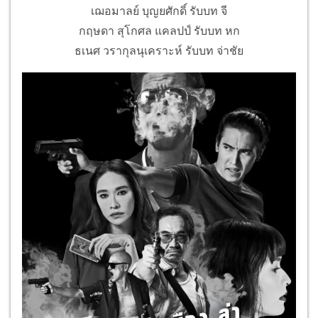
เฌอมาลย์ บุญยศักดิ์ รับบท จี
กฤษดา สุโกศล แคลปป์ รับบท หก
ธเนศ วรากุลนุเคราะห์ รับบท จ่าชัย