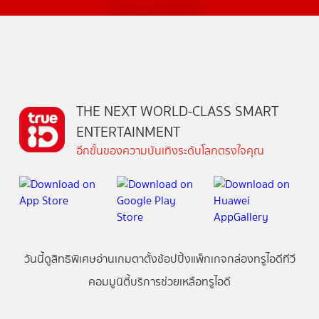
THE NEXT WORLD-CLASS SMART
ENTERTAINMENT
อีกขั้นของความบันเทิงระดับโลกตรงใจคุณ
วันนี้
ดู
สิทธิพิเศษ
อ่าน
เกม
ตาตั้ง
ช้อปปิ้ง
แพ็กเกจ
กล่องทรูไอดีทีวี
คอมมูนิตี้
บริการช่วยเหลือทรูไอดี