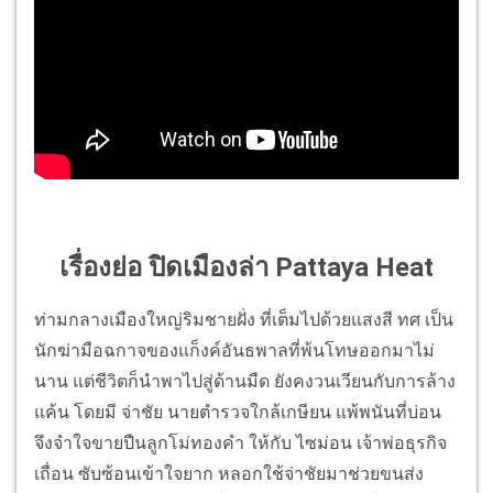
เรื่องย่อ ปิดเมืองล่า Pattaya Heat
ท่ามกลางเมืองใหญ่ริมชายฝั่ง ที่เต็มไปด้วยแสงสี ทศ เป็น
นักฆ่ามือฉกาจของแก็งค์อันธพาลที่พ้นโทษออกมาไม่
นาน แต่ชีวิตก็นำพาไปสู่ด้านมืด ยังคงวนเวียนกับการล้าง
แค้น โดยมี จ่าชัย นายตำรวจใกล้เกษียน แพ้พนันที่บ่อน
จึงจำใจขายปืนลูกโม่ทองคำ ให้กับ ไซม่อน เจ้าพ่อธุรกิจ
เถื่อน ซับซ้อนเข้าใจยาก หลอกใช้จ่าชัยมาช่วยขนส่ง