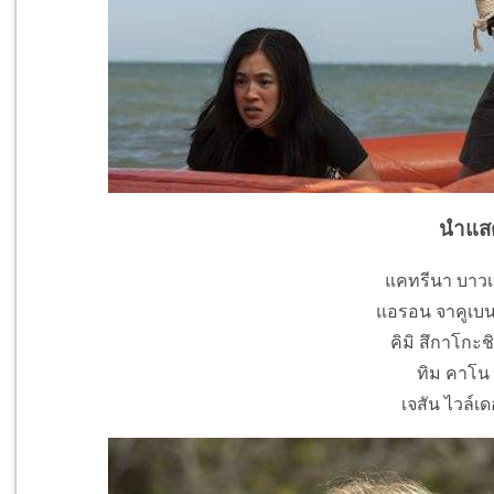
นำแส
แคทรีนา บาวเ
แอรอน จาคูเบนโ
คิมิ สึกาโกะชิ
ทิม คาโน 
เจสัน ไวล์เด