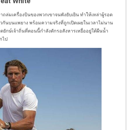
Great White
้ามาถล่มเครื่องบินของพวกเขาจนพังยับเยิน ทำให้เหล่าผู้รอด
วกันบนแพยาง พร้อมความจริงที่ถูกเปิดเผยในเวลาไม่นาน
ษ์เจ้าถิ่นที่ตอนนี้กำลังดักรอสังหารเหยื่ออยู่ใต้ผืนน้ำ
อกไป