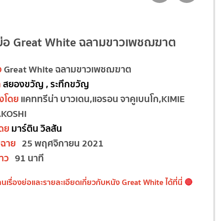
องย่อ Great White ฉลามขาวเพชฌฆาต
ง
Great White ฉลามขาวเพชฌฆาต
ท
สยองขวัญ , ระทึกขวัญ
งโดย
แคททรีน่า บาวเดน,แอรอน จาคูเบนโก,KIMIE
KOSHI
โดย
มาร์ติน วิลสัน
ดฉาย
25 พฤศจิกายน 2021
าว
91 นาที
านเรื่องย่อและรายละเอียดเกี่ยวกับหนัง Great White
ได้ที่นี่
🔴