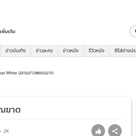
เพิ่มเติม
ข่าวบันเทิง
ข่าวละคร
ข่าวหนัง
รีวิวหนัง
ซีรีส์ต่างป
 Great White ฉลามขาวเพชฌฆาต
พชฌฆาต
2K