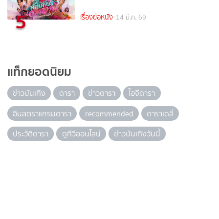
5
เรื่องย่อหนัง
14 มี.ค. 69
แท็กยอดนิยม
ข่าวบันเทิง
ดารา
ข่าวดารา
ไอจีดารา
อินสตราแกรมดารา
recommended
ดาราเดลี่
ประวัติดารา
ดูทีวีออนไลน์
ข่าวบันเทิงวันนี้