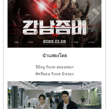
นำแสดงโดย
จีอิลจู รับบท ฮยอนซอก
พัคจียอน รับบท มินจอง