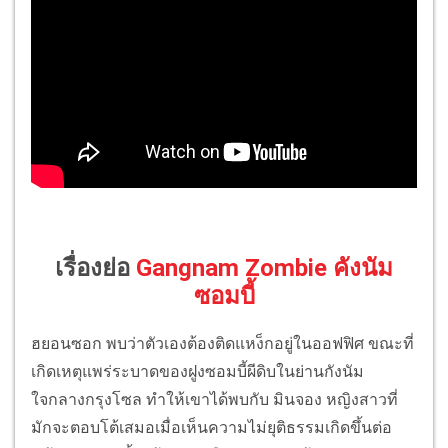
เรื่องย่อ
Gangnam Zombie คังนัม
ซอมบี้
ฮยอนซอก พบว่าตัวเองต้องติดแหง็กอยู่ในออฟฟิศ ขณะที่
เกิดเหตุแพร่ระบาดของฝูงซอมบี้ผีดิบในย่านกังนัม
ใจกลางกรุงโซล ทำให้เขาได้พบกับ มินจอง หญิงสาวที่
มักจะตอบโต้เสมอเมื่อเห็นความไม่ยุติธรรมเกิดขึ้นต่อ