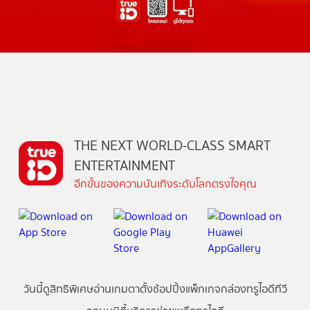
THE NEXT WORLD-CLASS SMART
ENTERTAINMENT
อีกขั้นของความบันเทิงระดับโลกตรงใจคุณ
วันนี้
ดู
สิทธิพิเศษ
อ่าน
เกม
ตาตั้ง
ช้อปปิ้ง
แพ็กเกจ
กล่องทรูไอดีทีวี