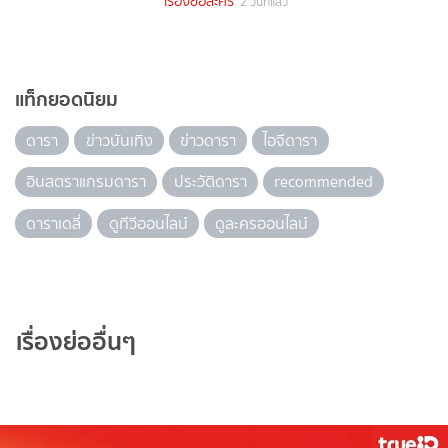
เรื่องย่อละคร
2 วันที่แล้ว
แท็กยอดนิยม
ดารา
ข่าวบันเทิง
ข่าวดารา
ไอจีดารา
อินสตราแกรมดารา
ประวัติดารา
recommended
ดาราเดลี่
ดูทีวีออนไลน์
ดูละครออนไลน์
เรื่องย่ออื่นๆ