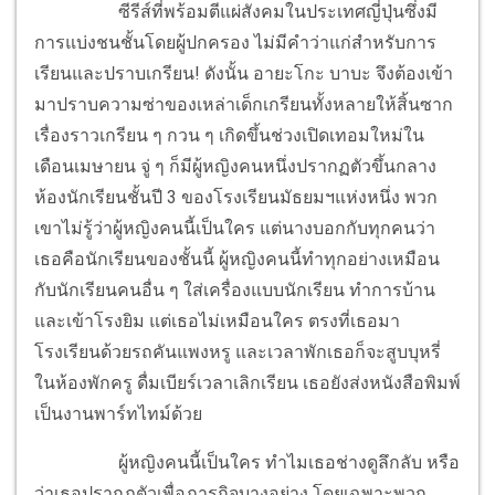
ซีรีส์ที่พร้อมตีแผ่สังคมในประเทศญี่ปุ่นซึ่งมี
การแบ่งชนชั้นโดยผู้ปกครอง ไม่มีคำว่าแก่สำหรับการ
เรียนและปราบเกรียน! ดังนั้น อายะโกะ บาบะ จึงต้องเข้า
มาปราบความซ่าของเหล่าเด็กเกรียนทั้งหลายให้สิ้นซาก
เรื่องราวเกรียน ๆ กวน ๆ เกิดขึ้นช่วงเปิดเทอมใหม่ใน
เดือนเมษายน จู่ ๆ ก็มีผู้หญิงคนหนึ่งปรากฏตัวขึ้นกลาง
ห้องนักเรียนชั้นปี 3 ของโรงเรียนมัธยมฯแห่งหนึ่ง พวก
เขาไม่รู้ว่าผู้หญิงคนนี้เป็นใคร แต่นางบอกกับทุกคนว่า
เธอคือนักเรียนของชั้นนี้ ผู้หญิงคนนี้ทำทุกอย่างเหมือน
กับนักเรียนคนอื่น ๆ ใส่เครื่องแบบนักเรียน ทำการบ้าน
และเข้าโรงยิม แต่เธอไม่เหมือนใคร ตรงที่เธอมา
โรงเรียนด้วยรถคันแพงหรู และเวลาพักเธอก็จะสูบบุหรี่
ในห้องพักครู ดื่มเบียร์เวลาเลิกเรียน เธอยังส่งหนังสือพิมพ์
เป็นงานพาร์ทไทม์ด้วย
ผู้หญิงคนนี้เป็นใคร ทำไมเธอช่างดูลึกลับ หรือ
ว่าเธอปรากฏตัวเพื่อภารกิจบางอย่าง โดยเฉพาะพวก