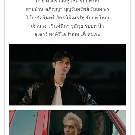
กาย-ศิวกร เลิศชูโชติ รับบท กบ
สายป่าน-อภิญญา บุญรับทรัพย์ รับบท พร
โจ๊ก-อัครินทร์ อัครนิธิเมธรัฐ รับบท ใหญ่
เจ้านาง-รวินท์นิภา วุฒิวุธ รับบท น้ำ
สุเชาว์ พงษ์วิไล รับบท เสี่ยสมภพ