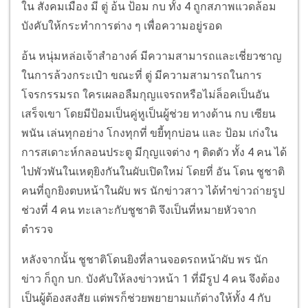
ใน สังคมเมือง มี ตู่ อ้น ป้อม กบ ทั้ง 4 ถูกสภาพแวดล้อม
บังคับให้กระทำการต่าง ๆ เพื่อความอยู่รอด
อ้น หนุ่มหล่อเจ้าสำอางค์ มีความสามารถและเชี่ยวชาญ
ในการล้วงกระเป๋า ขณะที่ ตู่ มีความสามารถในการ
โจรกรรมรถ ใครเผลอลืมกุญแจรถหรือไม่ล็อคเป็นอัน
เสร็จเขา โดยมีป้อมเป็นคู่หูเป็นผู้ช่วย ทางด้าน กบ เซียน
พนัน เล่นทุกอย่าง โกงทุกที่ ขยี้ทุกบ่อน และ ป้อม เก่งใน
การสเดาะห์กลอนประตู มีกุญแจต่าง ๆ ติดตัว ทั้ง 4 คน ได้
ไปพัวพันในเหตุยิงกันในผับเปิดใหม่ โดยที่ อัน โดน ชูชาติ
คนที่ถูกยิงตบหน้าในผับ พร นักข่าวสาว ได้ทำข่าวถ่ายรูป
ช่วงที่ 4 คน ทะเลาะกับชูชาติ จึงเป็นที่หมายหัวจาก
ตำรวจ
หลังจากนั้น ชูชาติโดนยิงที่ลานจอดรถหน้าผับ พร นัก
ข่าว ก็ถูก บก. บังคับให้ลงข่าวหน้า 1 ที่มีรูป 4 คน จึงต้อง
เป็นผู้ต้องสงสัย แต่พรก็ช่วยพยายามแก้ต่างให้ทั้ง 4 กับ