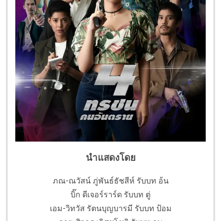
นำแสดงโดย
ภณ-ณวัสน์ ภู่พันธ์ธัชสีห์ รับบท อ้น
บิ๊ก ดีเจอร์ราร์ด รับบท ตู่
เอม-วิทวัส รัตนบุญบารมี รับบท ป้อม