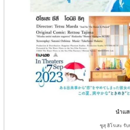
นำแส
ซูสุ ฮิโรเสะ รั