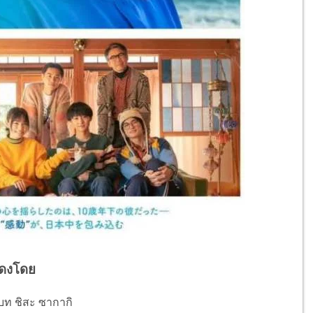
ดงโดย
บบท ชิสะ ซากากิ