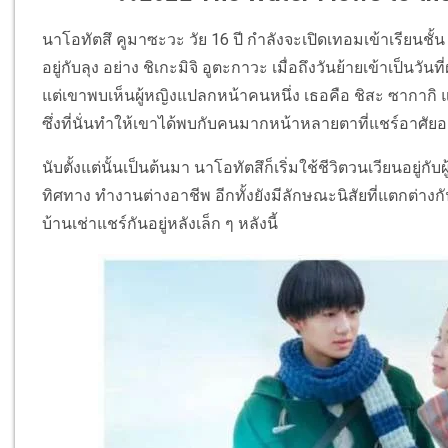
นาโอทัตสึ คูมาซะวะ วัย 16 ปี กำลังจะเปิดเทอมเข้าเรียนชั้น
อยู่กับลุง อย่าง ชิเกะมิจิ อูตะกาวะ เมื่อถึงวันย้ายเข้าเป็นว
แต่เขาพบเห็นผู้หญิงแปลกหน้าคนหนึ่ง เธอคือ ชิสะ ซากากิ 
ซึ่งที่นั่นทำให้เขาได้พบกับคนมากหน้าหลายตาที่แชร์อาศัยอย
นับตั้งแต่นั้นเป็นต้นมา นาโอทัตสึก็เริ่มใช้ชีวิตวนเวียนอยู
ทิศทาง ทำงานต่างอาชีพ อีกทั้งยังมีลักษณะนิสัยที่แตกต่างกัน
บ้านเช่าแชร์กันอยู่หลังเล็ก ๆ หลังนี้