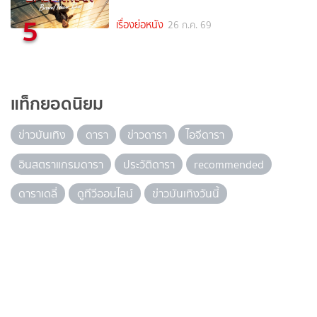
5
เรื่องย่อหนัง
26 ก.ค. 69
แท็กยอดนิยม
ข่าวบันเทิง
ดารา
ข่าวดารา
ไอจีดารา
อินสตราแกรมดารา
ประวัติดารา
recommended
ดาราเดลี่
ดูทีวีออนไลน์
ข่าวบันเทิงวันนี้