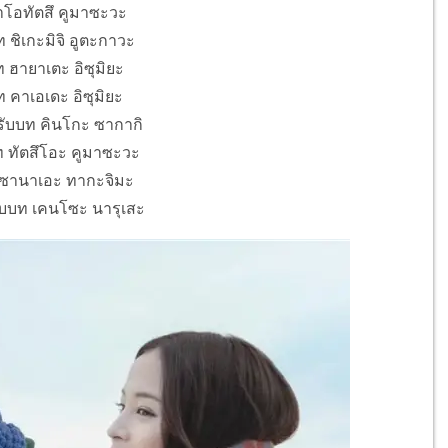
นาโอทัตสึ คูมาซะวะ
ชิเกะมิจิ อูตะกาวะ
ท ฮายาเตะ อิซุมิยะ
 คาเอเดะ อิซุมิยะ
รับบท คินโกะ ซากากิ
บท ทัตสึโอะ คูมาซะวะ
 ซานาเอะ ทากะจิมะ
ับบท เคนโซะ นารุเสะ