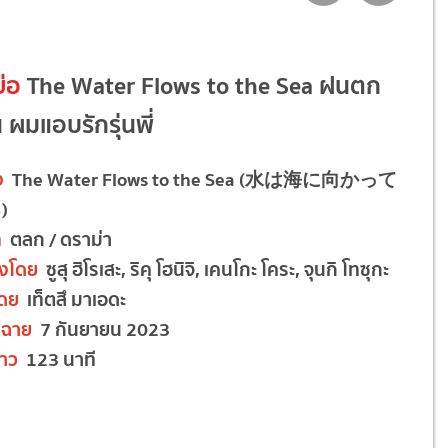
ย่อ
The Water Flows to the Sea ฝนตก
น ผมแอบรักรุ่นพี่
อง
The Water Flows to the Sea (水は海に向かって
)
ท
ตลก / ดราม่า
งโดย
ซูสุ ฮิโรเสะ, ริคุ โฮนิจิ, เคนโกะ โคระ, จุนกิ โทซุกะ
โดย
เท็ตสึ มาเอดะ
ดฉาย
7 กันยายน 2023
าว
123 นาที