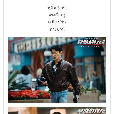
หลิวเต๋อหัว
จางฮั่นหยู
เจนิส ม่าน
หวงชวน