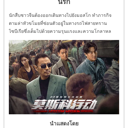
นรก
นักสืบชาวจีนต้องออกเดินทางไปยังมอสโก ทำภารกิจ
ตามล่าหัวขโมยที่ซ่อนตัวอยู่ในทางรถไฟสายทราน
ไซบีเรียซึ่งเต็มไปด้วยความรุนแรงและความโกลาหล
นำแสดงโดย