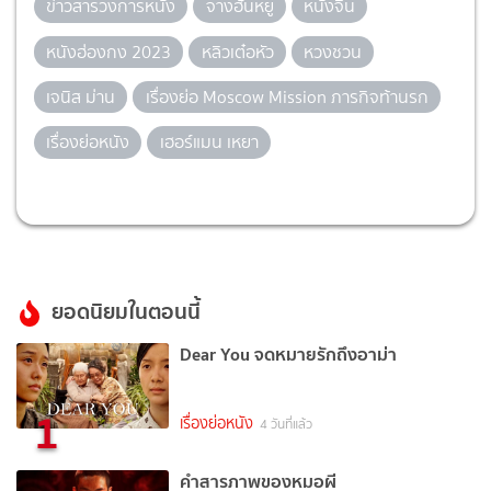
ข่าวสารวงการหนัง
จางฮั่นหยู
หนังจีน
หนังฮ่องกง 2023
หลิวเต๋อหัว
หวงชวน
เจนิส ม่าน
เรื่องย่อ Moscow Mission ภารกิจท้านรก
เรื่องย่อหนัง
เฮอร์แมน เหยา
ยอดนิยมในตอนนี้
Dear You จดหมายรักถึงอาม่า
1
เรื่องย่อหนัง
4 วันที่แล้ว
คำสารภาพของหมอผี