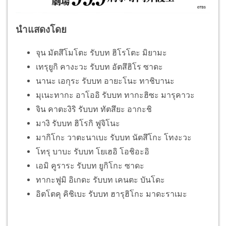
นำแสดงโดย
จุน มัตสึโมโตะ รับบท ฮิโรโตะ มิยามะ
เทรุยูกิ คางะวะ รับบท อัตสึฮิโร ซาดะ
นานะ เอกุระ รับบท อายะโนะ ทาชิบานะ
มุเนะทากะ อาโออิ รับบท ทากะฮิซะ มารุคาวะ
จิน คาตะงิริ รับบท ทัตสึยะ อากะชิ
มางิ รับบท ฮิโรกิ ฟูจิโนะ
มากิโกะ วาตะนาเบะ รับบท นัตสึโกะ โทงะวะ
โทรุ บาบะ รับบท โยเฮอิ โอชิอะอิ
เอมิ คูราระ รับบท ยูกิโกะ ซาดะ
ทากะฟูมิ อิเกดะ รับบท เคนตะ บันโดะ
อิตโตคุ คิชิเบะ รับบท ฮารุฮิโกะ มาดะราเมะ