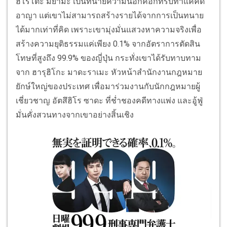
ฮิโรโตะ มิยามะ เป็นทนายความนอกคอกที่รับทำแค่คดี
อาญา แต่เขาไม่สามารถสร้างรายได้จากการเป็นทนาย
ได้มากเท่าที่คิด เพราะเขามุ่งมั่นแสวงหาความจริงเพื่อ
สร้างความยุติธรรมแค่เพียง 0.1% จากอัตราการตัดสิน
โทษที่สูงถึง 99.9% ของญี่ปุ่น กระทั่งเขาได้รับทาบทาม
จาก ฮารุฮิโกะ มาดะราเมะ หัวหน้าสำนักงานกฎหมาย
ยักษ์ใหญ่ของประเทศ เพื่อมาร่วมงานกับนักกฎหมายผู้
เชี่ยวชาญ อัตสึฮิโร ซาดะ ที่ช่ำชองคดีทางแพ่ง และอู้ฟู่
มั่นคั่งสวนทางจากเขาอย่างสิ้นเชิง