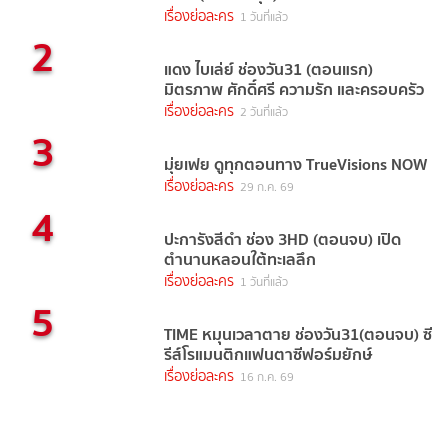
เรื่องย่อละคร
1 วันที่แล้ว
2
แดง ไบเล่ย์ ช่องวัน31 (ตอนแรก)
มิตรภาพ ศักดิ์ศรี ความรัก และครอบครัว
เรื่องย่อละคร
2 วันที่แล้ว
3
มุ่ยเฟย ดูทุกตอนทาง TrueVisions NOW
เรื่องย่อละคร
29 ก.ค. 69
4
ปะการังสีดำ ช่อง 3HD (ตอนจบ) เปิด
ตำนานหลอนใต้ทะเลลึก
เรื่องย่อละคร
1 วันที่แล้ว
5
TIME หมุนเวลาตาย ช่องวัน31(ตอนจบ) ซี
รีส์โรแมนติกแฟนตาซีฟอร์มยักษ์
เรื่องย่อละคร
16 ก.ค. 69