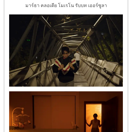
มาร์ธา คลอเดีย โมเรโน รับบท เออร์ซูลา