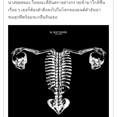
น่าสยดสยอง ในขณะที่อันตรายย่างกรายเข้ามาใกล้ขึ้น
เรื่อย ๆ เธอก็ต้องดำดิ่งลงไปในโลกของมนต์ดำอันน่า
ขนลุกที่พร้อมจะกลืนกินเธอ