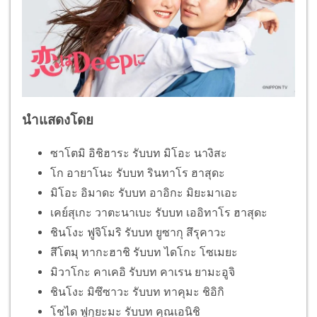
นำแสดงโดย
ซาโตมิ อิชิฮาระ รับบท มิโอะ นางิสะ
โก อายาโนะ รับบท รินทาโร ฮาสุดะ
มิโอะ อิมาดะ รับบท อาอิกะ มิยะมาเอะ
เคย์สุเกะ วาตะนาเบะ รับบท เออิทาโร ฮาสุดะ
ชินโงะ ฟูจิโมริ รับบท ยูซากุ สึรุคาวะ
สึโตมุ ทากะฮาชิ รับบท ไดโกะ โซเมยะ
มิวาโกะ คาเคอิ รับบท คาเรน ยามะอูจิ
ชินโงะ มิซึซาวะ รับบท ทาคุมะ ชิอิกิ
โชได ฟูกุยะมะ รับบท คุณเอนิชิ