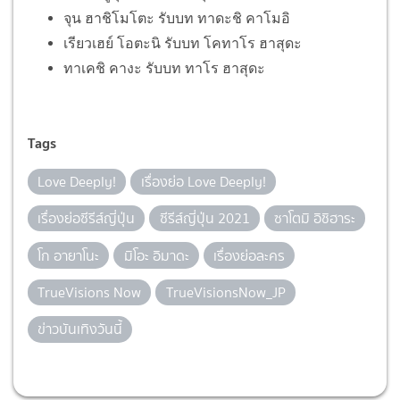
จุน ฮาชิโมโตะ รับบท ทาดะชิ คาโมอิ
เรียวเฮย์ โอตะนิ รับบท โคทาโร ฮาสุดะ
ทาเคชิ คางะ รับบท ทาโร ฮาสุดะ
Tags
Love Deeply!
เรื่องย่อ Love Deeply!
เรื่องย่อซีรีส์ญี่ปุ่น
ซีรีส์ญี่ปุ่น 2021
ซาโตมิ อิชิฮาระ
โก อายาโนะ
มิโอะ อิมาดะ
เรื่องย่อละคร
TrueVisions Now
TrueVisionsNow_JP
ข่าวบันเทิงวันนี้