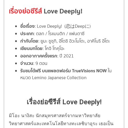
เรื่องย่อซีรีส์
Love Deeply!
ชื่อเรื่อง
: Love Deeply! (恋はDeepに)
ประเภท
: ตลก / โรแมนติก / แฟนตาซี
กำกับโดย
: ยูมะ ซูซุกิ, ฮิโตชิ อิวะโมโตะ, อาคิโนริ อิโตะ
เขียนบทโดย
: โคจิ โทคุโอะ
ออกอากาศครั้งแรก
: ปี 2021
จำนวน
: 9 ตอน
รับชมได้ฟรี บนแพลตฟอร์ม TrueVisions NOW
ใน
หมวด Lemino Japanese Collection
เรื่องย่อซีรีส์ Love Deeply!
มิโอะ นางิสะ นักสมุทรศาสตร์จากมหาวิทยาลัย
วิทยาศาสตร์และเทคโนโลยีทางทะเลชิบาอุระ เธอเป็น