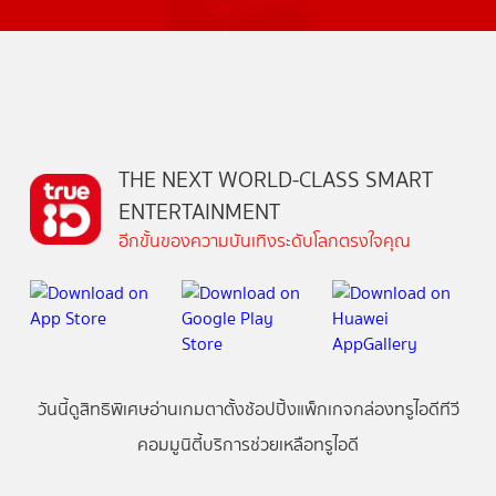
THE NEXT WORLD-CLASS SMART
ENTERTAINMENT
อีกขั้นของความบันเทิงระดับโลกตรงใจคุณ
วันนี้
ดู
สิทธิพิเศษ
อ่าน
เกม
ตาตั้ง
ช้อปปิ้ง
แพ็กเกจ
กล่องทรูไอดีทีวี
คอมมูนิตี้
บริการช่วยเหลือทรูไอดี