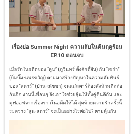
เรื่องย่อ Summer Night ความลับในคืนฤดูร้อน
EP.10 ตอนจบ
เมื่อรักในอดีตของ “ลูน” (ภูวินทร์ ตั้งศักดิ์ยืน) กับ “เซร่า”
(บิ่มบี๊ม-แพรขวัญ) ตามมาสร้างปัญหาในความสัมพันธ์
ของ “สตาร์” (ป่าน-ณัชชา) จนแม่สตาร์ต้องสั่งห้ามติดต่อ
กันอีก งานนี้เพื่อนๆ จึงเอาใจช่วยลุ้นให้ทั้งคู่คืนดีกัน และ
มูฟออฟจากเรื่องราวในอดีตให้ได้ สุดท้ายความรักครั้งนี้
ระหว่าง “ลูน-สตาร์” จะเป็นอย่างไรต่อไป? ตามลุ้นกัน