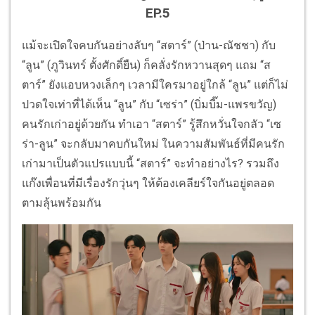
EP.5
แม้จะเปิดใจคบกันอย่างลับๆ “สตาร์” (ป่าน-ณัชชา) กับ
“ลูน” (ภูวินทร์ ตั้งศักดิ์ยืน) ก็คลั่งรักหวานสุดๆ แถม “ส
ตาร์” ยังแอบหวงเล็กๆ เวลามีใครมาอยู่ใกล้ “ลูน” แต่ก็ไม่
ปวดใจเท่าที่ได้เห็น “ลูน” กับ “เซร่า” (บิ่มบี๊ม-แพรขวัญ)
คนรักเก่าอยู่ด้วยกัน ทำเอา “สตาร์” รู้สึกหวั่นใจกลัว “เซ
ร่า-ลูน” จะกลับมาคบกันใหม่ ในความสัมพันธ์ที่มีคนรัก
เก่ามาเป็นตัวแปรแบบนี้ “สตาร์” จะทำอย่างไร? รวมถึง
แก๊งเพื่อนที่มีเรื่องรักวุ่นๆ ให้ต้องเคลียร์ใจกันอยู่ตลอด
ตามลุ้นพร้อมกัน