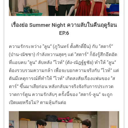
เรื่องย่อ Summer Night ความลับในคืนฤดูร้อน
EP.6
ความรักระหว่าง “ลูน” (ภูวินทร์ ตั้งศักดิ์ยืน) กับ “สตาร์”
(ป่าน-ณัชชา) กำลังหวานสุดๆ แต่ “สตาร์” ก็ยังรู้สึกอึดอัด
ที่แอบคบ “ลูน” ลับหลัง “ไวท์” (ดัง-ณัฎฐ์ฐชัย) ทำให้ “ลูน”
ต้องรวบรวมความกล้า เพื่อจะบอกความจริงกับ “ไวท์” แต่
ดันมีเหตุการณ์ที่ทำให้ “ไวท์” เกิดสงสัยเรื่องแฟนของ “ส
ตาร์” ขึ้นมาเสียก่อน หลังกลับมาจริงจังกับการประกวด
วาดการ์ตูน ความรักลับๆ ครั้งนี้ของ “สตาร์-ลูน” จะถูก
เปิดเผยหรือไม่? ตามลุ้นกันต่อ