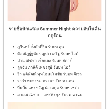
รายชื่อนักแสดง Summer Night ความลับในคืน
ฤดูร้อน
ภูวินทร์ ตั้งศักดิ์ยืน รับบท ลูน
ดัง ณัฎฐ์ฐชัย บุญประเสริฐ รับบท ไวท์
ป่าน ณัชชา เชื้อแดง รับบท สตาร์
ลูกจัน ภาสิดี เพชรสุธี รับบท ไอวี่
ริว พุติพัฒน์ พุทโธนะโมชัย รับบท จีเวล
จาว่า พบธรรม หรรษา รับบท แทน
บิ่มบี๊ม แพรขวัญ ผ่องสกุล รับบท เซร่า
มายเม่ ณิชาภา แพร่พีรกุล รับบท นานะ