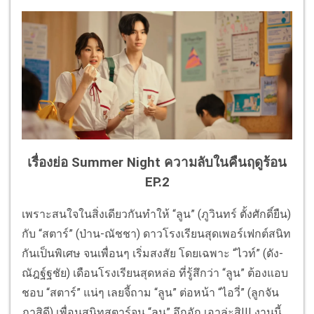
เรื่องย่อ Summer Night ความลับในคืนฤดูร้อน
EP.2
เพราะสนใจในสิ่งเดียวกันทำให้ “ลูน” (ภูวินทร์ ตั้งศักดิ์ยืน)
กับ “สตาร์” (ป่าน-ณัชชา) ดาวโรงเรียนสุดเพอร์เฟกต์สนิท
กันเป็นพิเศษ จนเพื่อนๆ เริ่มสงสัย โดยเฉพาะ “ไวท์” (ดัง-
ณัฎฐ์ฐชัย) เดือนโรงเรียนสุดหล่อ ที่รู้สึกว่า “ลูน” ต้องแอบ
ชอบ “สตาร์” แน่ๆ เลยจี้ถาม “ลูน” ต่อหน้า “ไอวี่” (ลูกจัน
ภาสิดี) เพื่อนสนิทสตาร์จน “ลูน” อึกอัก เอาล่ะสิ!!! งานนี้