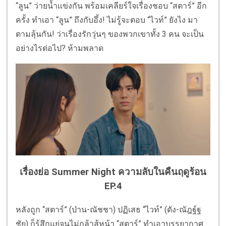
“ลูน” ว่ายน้ำแข่งกัน พร้อมเคลียร์ใจเรื่องชอบ “สตาร์” อีก
ครั้ง ทำเอา “ลูน” ถึงกับอึ้ง! ไม่รู้จะตอบ “ไวท์” ยังไง มา
ตามลุ้นกัน! ว่าเรื่องรักวุ่นๆ ของพวกเขาทั้ง 3 คน จะเป็น
อย่างไรต่อไป? ห้ามพลาด
เรื่องย่อ Summer Night ความลับในคืนฤดูร้อน
EP.4
หลังถูก “สตาร์” (ป่าน-ณัชชา) ปฏิเสธ “ไวท์” (ดัง-ณัฎฐ์ฐ
ชัย) ก็รู้สึกแย่จนไม่กล้าสู้หน้า “สตาร์” ทำเอาบรรยากาศ