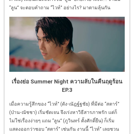
“ลูน” จะตอบคำถาม “ไวท์” อย่างไร? มาตามลุ้นกัน
เรื่องย่อ Summer Night ความลับในคืนฤดูร้อน
EP.3
เมื่อความรู้สึกของ “ไวท์” (ดัง-ณัฎฐ์ฐชัย) ที่มีต่อ “สตาร์”
(ป่าน-ณัชชา) เริ่มชัดเจน จึงเร่งหาวิธีสารภาพรัก แต่ก็
ไม่ใช่เรื่องง่ายๆ แถม “ลูน” (ภูวินทร์ ตั้งศักดิ์ยืน) ก็เริ่ม
แสดงออกว่าชอบ “สตาร์” เช่นกัน งานนี้ “ไวท์” เลยชวน