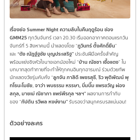
เรื่องย่อ Summer Night ความลับในคืนฤดูร้อน ช่อง
GMM25
ทุกวันจันทร์ เวลา 20.30 เริ่มออกอากาศตอนแรกวัน
ภูวินทร์ ตั้งศักดิ์ยืน
จันทร์ที่ 5 สิงหาคมนี้ นำแสดงโดย
“
”
“ดัง
ณัฎฐ์ฐชัย บุญประเสริฐ”
และ
ประชันฝีมือครั้งสำคัญ
ป่าน
ณัชชา เชื้อแดง
พร้อมแย่งชิงหัวใจนางเอกน้
องใหม่ “
” ใน
บทบาทสุดท้าทาย
ที่จะทำให้ทุ
กคนอินทุกอารมณ์ ร่วมด้วยทัพ
ลูกจัน
ภาสิดี เพชรสุธี
ริว
พุติพัฒน์ พุ
นักแสดงวัยรุ่นคับคั่
ง “
,
ทโธนะโมชัย
จาว่า
พบธรรม หรรษา
,
บิ่มบี๊ม
แพรขวัญ ผ่อง
,
สกุล
,
มายเม่
ณิชาภา แพร่พีรกุล
ฯลฯ”
ผลงานการกำกับ
กัปตัน รวิพล หงษ์งาม”
ของ
“
รับรองว่าสนุกครบรสแน่นอน
!
ตัวอย่างละคร