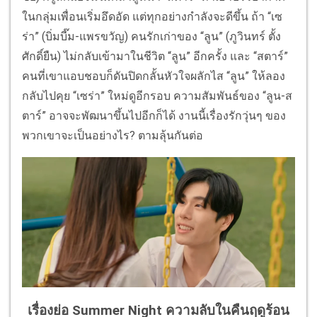
ในกลุ่มเพื่อนเริ่มอึดอัด แต่ทุกอย่างกำลังจะดีขึ้น ถ้า “เซ
ร่า” (บิ่มบี๊ม-แพรขวัญ) คนรักเก่าของ “ลูน” (ภูวินทร์ ตั้ง
ศักดิ์ยืน) ไม่กลับเข้ามาในชีวิต “ลูน” อีกครั้ง และ “สตาร์”
คนที่เขาแอบชอบก็ดันปิดกลั้นหัวใจผลักไส “ลูน” ให้ลอง
กลับไปคุย “เซร่า” ใหม่ดูอีกรอบ ความสัมพันธ์ของ “ลูน-ส
ตาร์” อาจจะพัฒนาขึ้นไปอีกก็ได้ งานนี้เรื่องรักวุ่นๆ ของ
พวกเขาจะเป็นอย่างไร? ตามลุ้นกันต่อ
เรื่องย่อ Summer Night ความลับในคืนฤดูร้อน