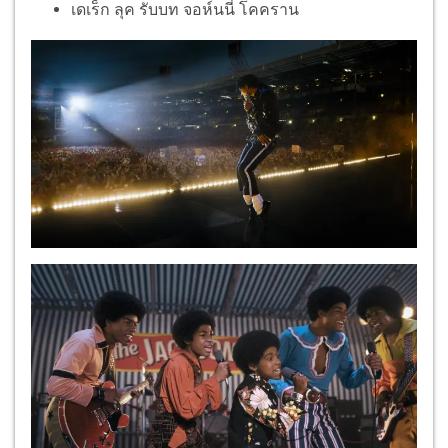
เดเร็ก ลุค รับบท จอห์นนี่ โคคราน