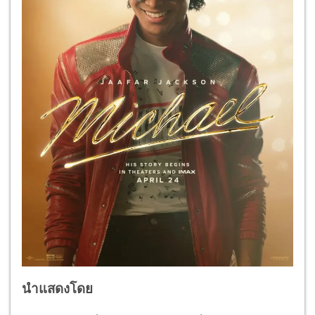
นำแสดงโดย