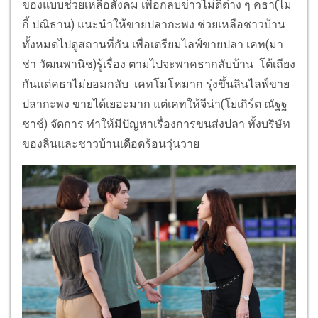
ของแบบช่วยเหลือสังคม เพื่อกลบข่าวไม่ดีต่าง ๆ คธา(ไม
กี้ ปณิธาน) แนะนำให้ขายปลากะพง ช่วยเหลือชาวบ้าน
ทั้งหมดไปดูสถานที่กัน เพื่อเตรียมไลฟ์ขายปลา เคท(มา
ช่า วัฒนพานิช)รู้เรื่อง ตามไปจะพาคธากลับบ้าน โต้เถียง
กันแต่คธาไม่ยอมกลับ เคทโมโหมาก รุ่งขึ้นลินไลฟ์ขาย
ปลากะพง ขายได้เยอะมาก แต่เคทให้จีน่า(โยเกิร์ต ณัฐฐ
ชาช์) จัดการ ทำให้มีปัญหาเรื่องการขนส่งปลา ทั้งบริษัท
ของลินและชาวบ้านเดือดร้อนวุ่นวาย