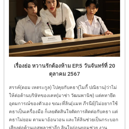
เรื่องย่อ หวานรักต้องห้าม EP.5 วันจันทร์ที่ 20
ตุลาคม 2567
สรรค์(ดอม เหตระกูล) ไปคุยกับคธา(ไมกี้ ปณิธาน)ว่าไม่
ให้ต่อต้านบริษัทของเคท(มาช่า วัฒนพานิช) แต่คทายึด
อุดมการณ์ของตัวเอง ขณะที่ลิน(แมท ภีรนีย์)ไม่อยากใช้
คธาเป็นเครื่องมือ ก็เลยตัดสินใจตัดการติดต่อกับคธา แต่
คธาไม่ยอม ตามมาอ้อนวอน และให้ลินช่วยเป็นกระบอก
เสียงต่อต้านเอสพลาซ่าอีก ลินใจอ่อนยอมช่วย งาน