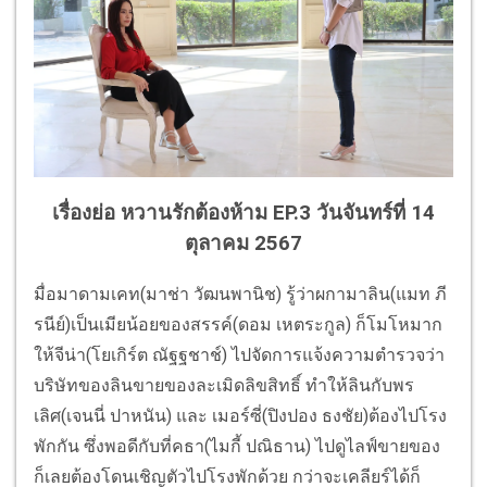
เรื่องย่อ หวานรักต้องห้าม EP.3 วันจันทร์ที่ 14
ตุลาคม 2567
มื่อมาดามเคท(มาช่า วัฒนพานิช) รู้ว่าผกามาลิน(แมท ภี
รนีย์)เป็นเมียน้อยของสรรค์(ดอม เหตระกูล) ก็โมโหมาก
ให้จีน่า(โยเกิร์ต ณัฐฐชาช์) ไปจัดการแจ้งความตำรวจว่า
บริษัทของลินขายของละเมิดลิขสิทธิ์ ทำให้ลินกับพร
เลิศ(เจนนี่ ปาหนัน) และ เมอร์ซี่(ปิงปอง ธงชัย)ต้องไปโรง
พักกัน ซึ่งพอดีกับที่คธา(ไมกี้ ปณิธาน) ไปดูไลฟ์ขายของ
ก็เลยต้องโดนเชิญตัวไปโรงพักด้วย กว่าจะเคลียร์ได้ก็