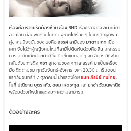
เรื่องย่อ หวานรักต้องห้าม ช่อง 3HD
ลิน
เรื่องราวของ
แม่ค้า
ออนไลน์ มีสัมพันธ์วันไนท์กับผู้ชายไปเรื่อย ๆ ไม่เคยคิดผูกพัน
สรรค์
มาดามเคท
คู่ขาคนปัจจุบันของเธอคือ
สามีของ
เมื่อ
เคท จับได้ว่าผู้หญิงคนใหม่ที่สามีไปติดพันด้วยคือ ลิน มหกรรม
การเอาคืนเมียน้อยตัวดีจึงเกิดขึ้นแบบจุก ๆ จน ลิน หาวิธีฟาด
คธา
กลับด้วยการดึง
ลูกชายของเคทและสรรค์ มาเป็นเครื่อง
มือ ติดตามชม ทุกวันจันทร์-อังคาร เวลา 20.30 น. เริ่มตอน
แมท ภีรนีย์ คงไทย
,
แรกวันจันทร์ที่ 7 ตุลาคมนี้ นำแสดงโดย
ไมกี้ ปณิธาน บุตรแก้ว, ดอม เหตระกูล
มาช่า วัฒนพานิช
และ
พร้อมด้วยทัพนักแสดงมากความสามารถ
ตัวอย่างละคร