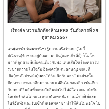
เรื่องย่อ หวานรักต้องห้าม EP.8 วันอังคารที่ 29
ตุลาคม 2567
เคท(มาช่า วัฒนพานิช) รู้ความจริงว่าคธา(ไมกี้
ปณิธาน)รักชอบอยู่กับผกามาลิน(แมท ภีรนีย์) ก็โมโห
มากที่ลูกชายมีเมียคนเดียวกับพ่อ เคทเสียใจเรื่องคธาไป
ระบายความในใจกับ อ็องเดร(แมน ธฤษณุ) ขณะที่
เลิศ(เจนนี่ ปาหนัน)บอกให้ลินเลิกกับคธา ไม่อย่างนั้น
ปัญหาจะตามมาอีกมากมาย แต่ลินไม่ยอมเลิก เช่นเดียว
กับคธาที่ยืนยันที่จะคบกับลินต่อไป ไม่มีใครจะมาบังคับ
ให้เลิกรักลินได้ ขณะเดียวกันเคทสัมภาษณ์ชาลี(ดีแลน
ไบร์อันท์) และรับเข้าทีมเอสพลาซ่า ทำให้ลินไม่พอใจ ไป