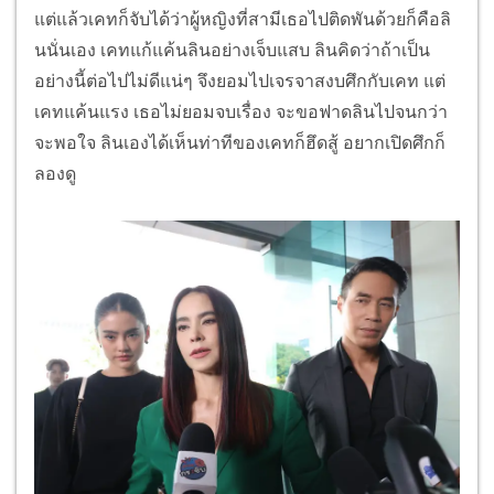
แต่แล้วเคทก็จับได้ว่าผู้หญิงที่
สามีเธอไปติดพันด้วยก็คือลิ
นนั่
นเอง เคทแก้แค้นลินอย่างเจ็บแสบ ลินคิดว่าถ้าเป็น
อย่างนี้ต่
อไปไม่ดีแน่ๆ จึงยอมไปเจรจาสงบศึกกับเคท แต่
เคทแค้นแรง เธอไม่ยอมจบเรื่อง จะขอฟาดลินไปจนกว่า
จะพอใจ ลินเองได้เห็นท่าทีของเคทก็ฮึ
ดสู้ อยากเปิดศึกก็
ลองดู