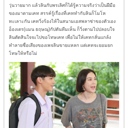
วุ่นวายมาก แล้วลินกับพรเลิศก็ได้รู้ความจริงว่าเป็นฝีมือ
ของมาดามเคท สรรค์รู้เรื่องที่เคททำกับลินก็โมโห
ทะเลาะกัน เคทวิ่งร้องไห้ในสนามเอสพลาซ่าของตัวเอง
อ็องเดร(แมน ธฤษณุ)กัปตันทีมเห็น ก็วิ่งตามไปปลอบใจ
ลินตัดสินใจจะไปขอโทษเคท เพื่อไม่ให้เคทกลั่นแกล้ง
ทำลายชื่อเสียงของเพจลินขายแหลก แต่เคทจะยอมยก
โทษให้หรือไม่