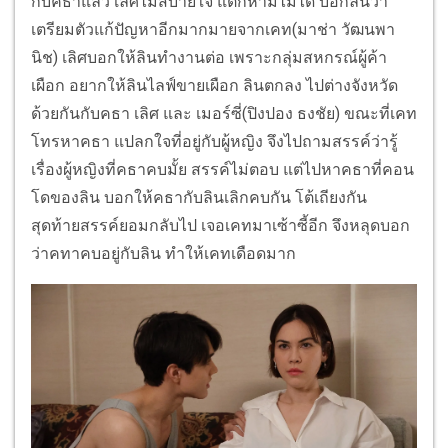
กับคธาแล้ว เลิศไม่สบายใจ แต่ก็ห้ามไม่ได้ บอกลินว่า
เตรียมตัวแก้ปัญหาอีกมากมายจากเคท(มาช่า วัฒนพา
นิช) เลิศบอกให้ลินทำงานต่อ เพราะกลุ่มสหกรณ์ผู้ค้า
เผือก อยากให้ลินไลฟ์ขายเผือก ลินตกลง ไปต่างจังหวัด
ด้วยกันกับคธา เลิศ และ เมอร์ซี่(ปิงปอง ธงชัย) ขณะที่เคท
โทรหาคธา แปลกใจที่อยู่กับผู้หญิง จึงไปถามสรรค์ว่ารู้
เรื่องผู้หญิงที่คธาคบมั้ย สรรค์ไม่ตอบ แต่ไปหาคธาที่คอน
โดของลิน บอกให้คธากับลินเลิกคบกัน โต้เถียงกัน
สุดท้ายสรรค์ยอมกลับไป เจอเคทมาเซ้าซี้อีก จึงหลุดบอก
ว่าคทาคบอยู่กับลิน ทำให้เคทเดือดมาก