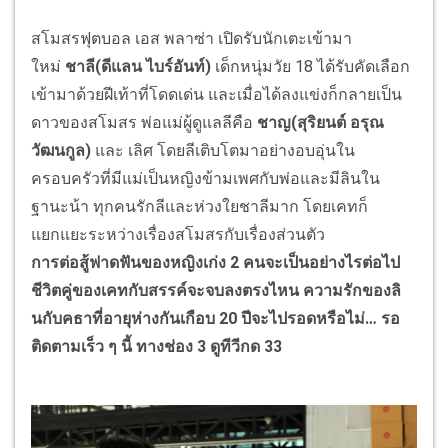
สโมสรฟุตบอล เอส พลาซ่า เปิดรับนักเตะเข้ามา
ใหม่
ชาลี(ดีแลน ไบร์อันท์)
เด็กหนุ่มวัย 18 ได้รับคัดเลือก
เข้ามาด้วยฝีเท้
าที่โดดเด่น และเมื่อได้ลงแข่งก็กลายเป็
น
ดาวของสโมสร พ่อแม่ผู้ดูแลลีคือ
ชาญ(สุริยนต์ อรุณ
วัฒนกูล)
และ เลิศ โดยลีเติบโตมาอย่างอบอุ่
นใน
ครอบครัวที่มีแม่เป็นหญิงข้
ามเพศกับพ่อและมีลินใน
ฐานะน้า ทุกคนรักลีและห่วงใยชาลีมาก โดยเคทก็
แยกแยะระหว่างเรื่
องสโมสรกับเรื่องส่วนตัว
การต่อสู้ฟาดฟันของหญิงเก่ง 2 คนจะเป็นอย่างไรต่อไป
ชีวิตคู่ของเคทกับสรรค์
จะจบลงตรงไหน ความรักของลิ
นกับคธาที่อายุห่
างกันเกือบ 20 ปีจะไปรอดหรือไม่… รอ
ติดตามเร็ว ๆ นี้ ทางช่อง 3 ดูทีวีกด 33