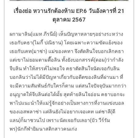
เรื่องย่อ หวานรักต้องห้าม EP.6 วันอังคารที่ 21
ตุลาคม 2567
ผกามาลิน(แมท ภีรนีย์) เห็นปัญหาหลายๆอย่างระหว่าง
เธอกับคธา(ไมกี้ ปณิธาน) โดยเฉพาะความขัดแย้งของ
เธอกับเคท(มาช่า) แม่ของคทา จึงตัดสินใจบอกเลิกคธา
แต่เขาไม่ยอมตามตื๊อลิน ทั้งยังบอกสรรค์(ดอม)ว่ากำลัง
จีบลิน ทำให้สรรค์ไม่พอใจ คธาตัดสินใจนัดเจอกับลิน
บอกลินว่าไม่ได้มีปัญหาเกี่ยวกับอดีตของลินที่ผ่านมา ที่
จะมีความสัมพันธ์กับใครก็ตาม แต่สนใจปัจจุบันมากกว่า
อนุญาตให้จีบลินต่อได้มั้ย สุดท้ายลินใจอ่อน คธาบอกจะ
พาไปแนะนำให้แม่รู้จักอย่างเป็นทางการที่งานแข่งบอล
ของเอสพลาซ่า แต่ลินยังไม่อยากเจอเคท แต่ชาลี(ดี
แลน)ก็มาชวนไป เพราะนัดเจอกับเลอา(บัว วีร์รัม
พร)นักกีฬายิมนาสติกสาวคนเก่ง