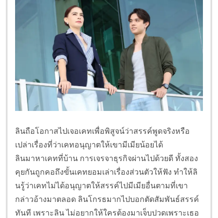
ลินถือโอกาสไปเจอเคทเพื่อพิสู
จน์ว่าสรรค์พูดจริงหรือ
เปล่าเรื่
องที่ว่าเคทอนุญาตให้เขามีเมี
ยน้อยได้
ลินมาหาเคทที่บ้าน การเจรจาธุรกิจผ่านไปด้วยดี ทั้งสอง
คุยกันถูกคอถึงขั้
นเคทยอมเล่าเรื่องส่วนตัวให้ฟัง ทำให้ลิ
นรู้ว่าเคทไม่ได้อนุ
ญาตให้สรรค์ไปมีเมียอื่นตามที่
เขา
กล่าวอ้างมาตลอด ลินโกรธมากไปบอกตัดสัมพันธ์
สรรค์
ทันที เพราะลิน ไม่อยากให้ใครต้องมาเจ็
บปวดเพราะเธอ