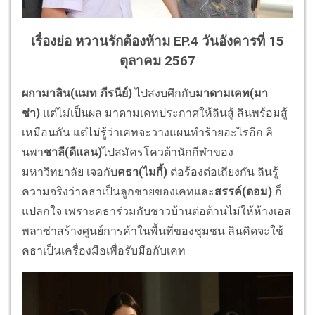
เรื่องย่อ หวานรักต้องห้าม EP.4 วันอังคารที่ 15
ตุลาคม 2567
ผกามาลิน(แมท ภีรนีย์)
ไปสงบศึกกับ
มาดามเคท(
มา
ช่า)
แต่ไม่เป็นผล มาดามเคทประกาศให้ลินสู้ ลินพร้อมสู้
เหมือนกัน แต่ไม่รู้ว่าเคทจะวางแผนทำร้
ายอะไรอีก ลิ
นพา
ชาลี(ดีแลน)
ไปสมัครโควต้
านักกีฬาของ
มหาวิทยาลัย เจอกับ
คธา(ไมกี้)
ต่อร้องต่อเถี
ยงกัน ลินรู้
ความจริงว่าคธาเป็นลู
กชายของเคทและ
สรรค์(ดอม)
ก็
แปลกใจ เพราะคธาร่วมกับชาวบ้านต่อต้
านไม่ให้ห้างเอส
พลาซ่าสร้างศู
นย์การค้าในพื้นที่ของชุมชน ลินคิดจะใช้
คธาเป็นเครื่องมื
อเพื่อรับมือกับเคท