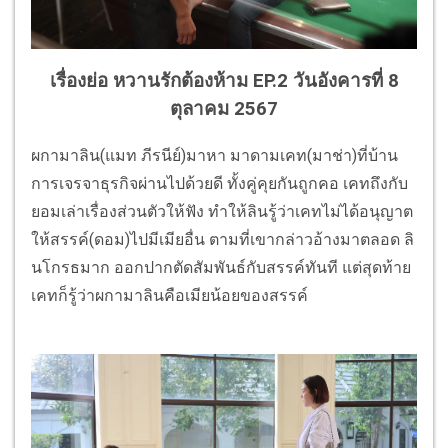
เรื่องย่อ หวานรักต้องห้าม EP.2 วันอังคารที่ 8
ตุลาคม 2567
ผกามาลิน(แมท ภีรนีย์)มาหา มาดามเคท(มาช่า)ที่บ้าน
การเจรจาธุรกิจผ่านไปด้วยดี ทั้งคู่คุยกันถูกคอ เคทถึงกับ
ยอมเล่าเรื่องส่วนตัวให้ฟัง ทำให้ลินรู้ว่าเคทไม่ได้อนุญาต
ให้สรรค์(ดอม)ไปมีเมียอื่น ตามที่เขากล่าวอ้างมาตลอด ลิ
นโกรธมาก ออกปากตัดสัมพันธ์กับสรรค์ทันที แต่สุดท้าย
เคทก็รู้ว่าผกามาลินคือเมียน้อยของสรรค์