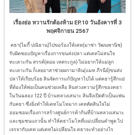
เรื่องย่อ หวานรักต้องห้าม EP.10 วันอังคารที่ 3
พฤศจิกายน 2567
คธา(ไมกี้ ปณิธาน)ไปขอร้องให้เคท(มาช่า วัฒนพานิช)
รับผิดชอบปัญหาเรื่องการขนส่งปลา แต่เคทไม่สนใจ
ทะเลาะกัน สรรค์(ดอม เหตระกูล) ไม่อยากให้แม่ลูก
ทะเลาะกัน ก็เลยอาสาช่วยผกามาลิน(แมท ภีรนีย์)ขนส่ง
ปลาให้เรียบร้อย ลินจัดการแก้ปัญหาไปได้ แต่คธารู้สึกแย่
ที่ต้องให้พ่อเป็นคนช่วยเหลือ ลินห่วงความรู้สึกของคธา
ในวันฉลอง 122 ปี บ้านหลวงเสนาะ ลินจึงเปิดตัวเป็นแฟน
กับคธา ซึ่งยิ่งทำให้เคทโมโหมาก เคทตัดสินใจไม่
ออมชอมเรื่องการสร้างศูนย์การค้ากินที่บ้านหลวงเสนาะ
และชุมชนแถวนั้น ทำให้คธาโมโหที่แม่เปลี่ยนคำพูด ไป
เจรจากับเคท แต่เคทไม่เปลี่ยนใจ คธาจะทำอย่างไร