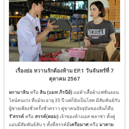
เรื่องย่อ หวานรักต้องห้าม EP.1 วันจันทร์ที่ 7
ตุลาคม 2567
ผกามาลิน
หรือ
ลิน (แมท ภีรนีย์)
แม่ค้าเสื้อผ้าแฟชั่
นออน
ไลน์คนเก่ง ที่แม้จะอายุ 35 ปี แต่ก็ยังเป็นโสด มีสัมพันธ์กับ
ผู้ชายเพียงชั่
วครั้งชั่วคราว คู่ขาคนปัจจุบันของลินก็คือ
รั'สรรค์
หรือ
สรรค์(ดอม)
เจ้าของห้างเอส พลาซ่า ทั้งคู่
แอบมีสัมพันธ์ลับ ๆ ทั้งที่สรรค์มี
เครือมาศ
หรือ
มาดาม