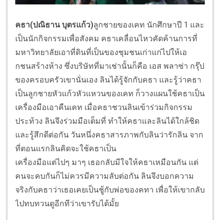
คธา(ปณิธาน บุตรแก้ว)
ลูกชายของเคท นักศึกษาปี 1 และ
เป็นนักกิจกรรมเพื่อสังคม คธาเคลื่อนไหวคัดค้านการที่
มหาวิทยาลัยเอาที่ดินที่เป็
นของชุมชนเก่าแก่ไปให้เอ
กชนสร้
างห้าง ซึ่งบริษัทที่มาเช่านั้นก็คือ เอส พลาซ่า กรุ๊ป
ของครอบครัวเขานั่นเอง ลินได้รู้จักกับคธา และรู้ว่าคธา
เป็นลูกชายหัวแก้
วหัวแหวนของเคท ก็วางแผนใช้คธาเป็น
เครื่องมื
อเอาคืนเคท เมื่อคธาชวนลินเข้าร่วมกิ
จกรรม
ประท้วง ลินจึงร่วมมือเต็มที่ ทำให้คธาและลินได้ใกล้ชิด
และรู้
สึกดีต่อกัน วันหนึ่งคธาสารภาพกับลินว่ารั
กลิน จาก
ที่ตอนแรกลินคิดจะใช้คธาเป็น
เครื่องมือแต่ไปๆ มาๆ เธอกลับมีใจให้คธาเหมือนกัน แต่
คนจะคบกันก็ไม่ควรมีความลั
บต่อกัน ลินจึงบอกความ
จริงกับคธาว่
าเธอเคยเป็นชู้กับพ่อของคทา เพื่อให้เขากลับ
ไปทบทวนดูอีกที
ว่าเขารับได้มั้ย