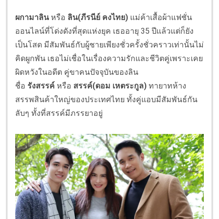
ผกามาลิน
หรือ
ลิน(ภีรนีย์ คงไทย)
แม่ค้าเสื้อผ้าแฟชั่น
ออนไลน์ที่
โด่งดังที่สุดแห่งยุค เธออายุ 35 ปีแล้วแต่ก็ยัง
เป็นโสด มีสัมพันธ์กับผู้ชายเพียงชั่
วครั้งชั่วคราวเท่านั้นไม่
คิดผู
กพัน เธอไม่เชื่อในเรื่องความรั
กและชีวิตคู่เพราะเคย
ผิดหวั
งในอดีต คู่ขาคนปัจจุบันของลิน
ชื่อ
รังสรรค์
หรือ
สรรค์(ดอม เหตระกูล)
ทายาทห้าง
สรรพสินค้าใหญ่
ของประเทศไทย ทั้งคู่แอบมีสัมพันธ์กัน
ลับๆ ทั้งที่สรรค์มีภรรยาอยู่