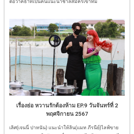
ต่อว่าคธาที่เป็นคนแนะนำชาลีสมัครเข้าทีม
เรื่องย่อ หวานรักต้องห้าม EP.9 วันจันทร์ที่ 2
พฤศจิกายน 2567
เลิศ(เจนนี่ ปาหนัน) แนะนำให้ลิน(แมท ภีรนีย์)ไลฟ์ขาย