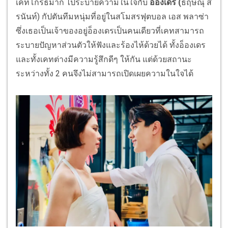
เคทโกรธมาก ไประบายความในใจกับ
อ็องเดร (
ธฤษณุ ส
รนันท์)
กัปตันทีมหนุ่มที่อยู่ในสโมสรฟุ
ตบอล เอส พลาซ่า
ซึ่งเธอเป็นเจ้าของอยู่อ็
องเดรเป็นคนเดียวที่
เคทสามารถ
ระบายปัญหาส่วนตัวให้
ฟังและร้องไห้ด้วยได้ ทั้งอ็องเดร
และทั้งเคทต่างมี
ความรู้สึกดีๆ ให้กัน แต่ด้วยสถานะ
ระหว่างทั้ง 2 คนจึงไม่สามารถเปิ
ดเผยความในใจได้