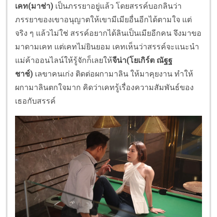
เคท(มาช่า)
เป็นภรรยาอยู่แล้ว โดยสรรค์บอกลินว่
า
ภรรยาของเขาอนุญาตให้เขามีเมี
ยอื่นอีกได้ตามใจ แต่
จริง ๆ แล้วไม่ใช่ สรรค์อยากได้ลินเป็นเมียอีกคน จึงมาขอ
มาดามเคท แต่เคทไม่ยินยอม เคทเห็นว่าสรรค์จะแนะนำ
แม่ค้
าออนไลน์ให้รู้จักก็เลยให้
จีน่
า(โยเกิร์ต ณัฐฐ
ชาช์)
เลขาคนเก่ง ติดต่อผกามาลิน ให้มาคุยงาน ทำให้
ผกามาลินตกใจมาก คิดว่าเคทรู้เรื่องความสัมพันธ์
ของ
เธอกับสรรค์