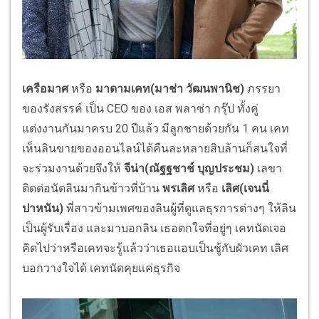
เครือมาศ
หรือ
มาดามเคท(มาช่า วัฒนพานิช)
ภรรยา
ของรังสรรค์ เป็น CEO ของ เอส พลาซ่า กรุ๊ป ทั้งคู่
แต่งงานกันมาครบ 20 ปีแล้ว มีลูกชายด้วยกัน 1 คน เคท
เห็นลินขายของออนไลน์ได้คื
นละหลายสิบล้านก็สนใจที่
จะร่
วมงานด้วยจึงให้
จีน่า(ณัฐฐชาช์ บุญประชม)
เลขา
ติดต่อนัดลินมากินข้าวที่บ้าน
พรเลิศ
หรือ
เลิศ(เจนนี่
ปาหนัน)
พี่สาวข้ามเพศของลินผู้ที่ดู
แลธุรการต่างๆ ให้ลิน
เป็นผู้รับเรื่อง และมาบอกลิน เธอตกใจที่อยู่ๆ เคทนัดเจอ
คิดไปว่าหรือเคทจะรู้
แล้วว่าเธอแอบเป็นชู้กับผัวเคท เลิศ
บอกวางใจได้ เคทนัดคุยแค่ธุรกิจ