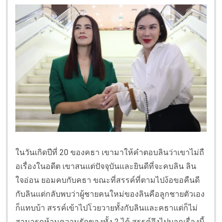
ในวันเกิดปีที่ 20 ของคธา เขามาให้คำตอบลินว่าเขาไม่ถื
อเรื่องในอดีต เขาสนแต่ปัจจุบันและยินดีที่
จะคบลิน ลิน
ใจอ่อน ยอมคบกับคธา ขณะที่สรรค์ที่ตามไปง้อขอคืนดี
กับลินแต่กลับพบว่าผู้ชายคนใหม่
ของลินคือลูกชายตัวเอง
ก็แทบบ้า สรรค์เข้าไปโวยวายทั้งกับลิ
นและคธาแต่ก็ไม่
สามารถห้
ามความรักของทั้ง 2 ได้ สรรค์จึงไปบอกเรื่องนี้