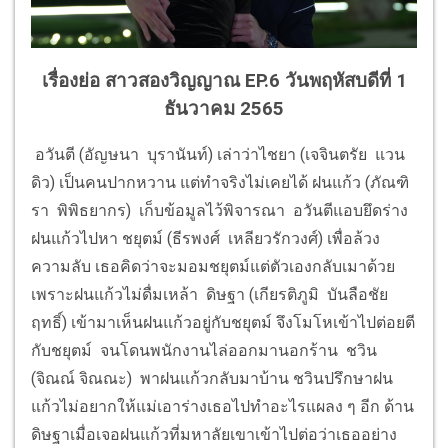
เรื่องย่อ สาวสองวิญญาณ EP.6
วันพฤหัสบดีที่ 1
ธันวาคม 2565
อวันตี (อัญษนา บุรานันท์) เล่าว่าไชยา (เจจินตรัย แวน
ดิว) เป็นคนปากหวาน แต่ทำจริงไม่เคยได้ ฝนแก้ว (ภัณฑิ
รา พิพิธยากร) เก็บข้อมูลไว้พิจารณา อวันตีแอบยึดร่าง
ฝนแก้วไปหา ชยุตม์ (ธีรพงศ์ เหลียวรักวงศ์) เพื่อล้วง
ความลับ เธอคิดว่าจะมอมชยุตม์แต่ตัวเองกลับเมาด้วย
เพราะฝนแก้วไม่ดื่มเหล้า ดิษฐา (เกียรติภูมิ บันลือชัย
ฤทธิ์) เข้ามาเห็นฝนแก้วอยู่กับชยุตม์ จึงโมโหเข้าไปต่อยตี
กับชยุตม์ จนโดนพนักงานไล่ออกมานอกร้าน ชวิน
(จิณณ์ จิณณะ) พาฝนแก้วกลับมาบ้าน ชวินปรึกษาฝน
แก้วไม่อยากให้แม่เอาร่างเธอไปทำอะไรแผลง ๆ อีก ด้าน
ดิษฐาเมื่อเจอฝนแก้วที่มหาลัยเขาเข้าไปต่อว่าเธออย่าง