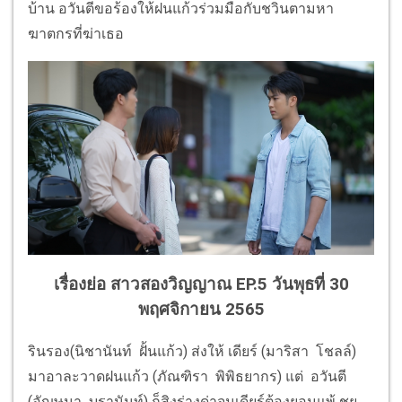
บ้าน อวันตีขอร้องให้ฝนแก้วร่วมมือกับชวินตามหา
ฆาตกรที่ฆ่าเธอ
เรื่องย่อ สาวสองวิญญาณ EP.5
วันพุธที่ 30
พฤศจิกายน 2565
รินรอง(นิชานันท์ ฝั้นแก้ว) ส่งให้ เดียร์ (มาริสา โชลล์)
มาอาละวาดฝนแก้ว (ภัณฑิรา พิพิธยากร) แต่ อวันตี
(อัญษนา บุรานันท์) ก็สิงร่างด่าจนเดียร์ต้องยอมแพ้ ชยุ