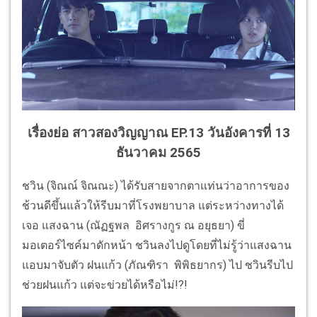
เรื่องย่อ สาวสองวิญญาณ EP.13
วันอังคารที่ 13
ธันวาคม 2565
ชวิน (จิณณ์ จิณณะ) ได้รับสายจากตาแท่นว่าอาการของ
ช้วนดีขึ้นแล้วให้รีบมาที่โรงพยาบาล แต่ระหว่างทางได้
เจอ แสงฉาน (ณัฏฐพล อิศรางกูร ณ อยุธยา) ขี่
มอเตอร์ไซค์มาดักหน้า ชวินลงไปดูโดยที่ไม่รู้ว่าแสงฉาน
แอบมาจับตัว ฝนแก้ว (ภัณฑิรา พิพิธยากร) ไป ชวินรีบไป
ช่วยฝนแก้ว แต่จะข่วยได้หรือไม่!?!