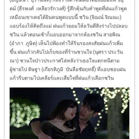
ตม์ (ธีรพงศ์ เหลียวรักวงศ์) รู้สึกคุ้นกับคำพูดที่ฝนแก้วพูด
เหมือนเขาเคยได้ยินคนพูดแบบนี้ ชวิน (จิณณ์ จิณณะ)
แอบร้องไห้คิดถึงแม่ ฝนแก้วยอมให้อวันตีสิงร่างไปปลอบ
ชวิน แล้วตอนเช้าก็แอบออกมาจากห้องชวิน สายพิณ
(อำภา ภูษิต) เห็นไปฟ้องทำให้รินรองสงสัยฝนแก้วเพิ่ม
ขึ้น ฝนแก้วกลับไปเก็บของที่ร้านชวนใจ (นุศรา ประวัน
ณา) ชวนใจป่าวประกาศไล่หลังว่าเธอใจแตกหนีตาม
ผู้ชายไป ดิษฐา (เกียรติภูมิ บันลือชัยฤทธิ์) ที่แอบชอบฝน
แก้วรีบตามไปเคลียร์และเสียใจที่ฝนแก้วเลือกชวิน