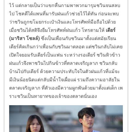
ไว้ แต่กลายเป็นว่าแขกหื่นกามพาพวกมารุมชวินจนสลบ
ไป โชคดีได้แพนที่มารับฝนแก้วช่วยไว้ได้ทัน ก่อนจะพบ
ว่าชวินถูกขโมยกระเป๋าเงินและโทรศัพท์มือถือไปด้วย
เมื่อชวินได้สติจึงยืมโทรศัพท์ฝนแก้ว โทรตามให้
เดียร์
(
มาริสา โชลล์)
ซึ่งเป็นเพื่อนกับชวินมาตั้งแต่สมัยเรียน
เดียร์คิดเกินกว่าเพื่อนกับชวินมาตลอด แต่ชวินกลับไม่เคย
เปิดใจยอมรับเดียร์เป็นแฟน ระหว่างรอเดียร์ ชวินหิวข้าว
ฝนแก้วจึงพาชวินไปกินข้าวที่ตลาดเจริญลาภ ชวินกลับ
บ้านไปกับเดียร์ ด้วยความประทับใจในตัวฝนแก้วที่แม้จะ
มีเงินน้อยนิดแต่กลับมีน้ำใจเผื่อแผ่ รวมถึงความอาลัยใน
ตลาดเจริญลาภ ที่ตัวเองมีความผูกพันด้วยมาตั้งแต่เด็ก เพ
ราะชวินเป็นทายาทของเจ้าของตลาดนั่นเอง