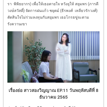
รา พิพิธยากร) เพื่อให้เธอตายใจ หวังยุให้ สยุมพร (ภารดี
วงษ์สวัสดิ์) จัดการฝนแก้ว ชยุตม์ (ธีรพงศ์ เหลียวรักวงศ์)
ตัดสินใจไม่ร่วมลงทุนกับสยุมพร เธอโกรธขู่จะตาม
รังควานเขา
เรื่องย่อ สาวสองวิญญาณ EP.11
วันพฤหัสบดีที่ 8
ธันวาคม 2565