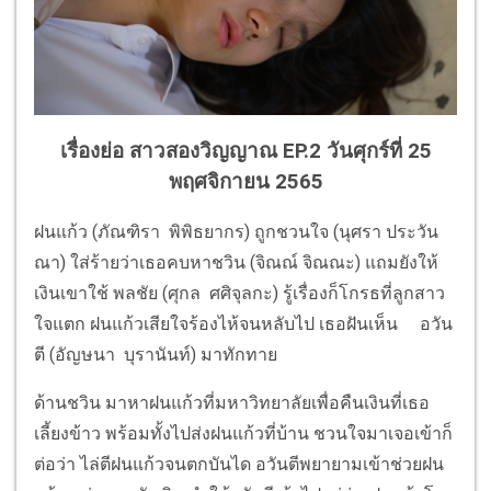
เรื่องย่อ สาวสองวิญญาณ EP.2
วันศุกร์ที่ 25
พฤศจิกายน 2565
ฝนแก้ว (ภัณฑิรา พิพิธยากร) ถูกชวนใจ (นุศรา ประวัน
ณา) ใส่ร้ายว่าเธอคบหาชวิน (จิณณ์ จิณณะ) แถมยังให้
เงินเขาใช้ พลชัย (ศุกล ศศิจุลกะ) รู้เรื่องก็โกรธที่ลูกสาว
ใจแตก ฝนแก้วเสียใจร้องไห้จนหลับไป เธอฝันเห็น อวัน
ตี (อัญษนา บุรานันท์) มาทักทาย
ด้านชวิน มาหาฝนแก้วที่มหาวิทยาลัยเพื่อคืนเงินที่เธอ
เลี้ยงข้าว พร้อมทั้งไปส่งฝนแก้วที่บ้าน ชวนใจมาเจอเข้าก็
ต่อว่า ไล่ตีฝนแก้วจนตกบันได อวันตีพยายามเข้าช่วยฝน