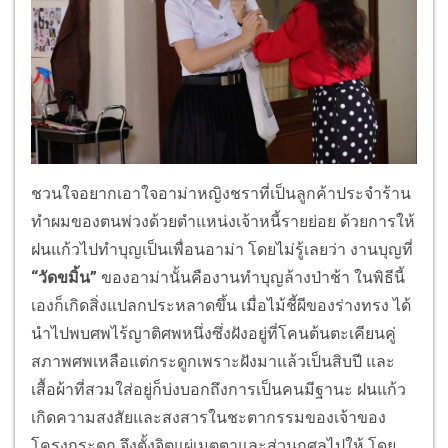
ชวนใจอยากเอาใจอาม่าหญิงชราที่เป็นลูกค้าประจำร้าน
ทำผมของตนพ่วงด้วยตำแหน่งเจ้าหนี้รายย่อย ด้วยการให้
ฝนแก้วไปทำบุญเป็นเพื่อนอาม่า โดยไม่รู้เลยว่า งานบุญที่
“วัดขมิ้น”
ของอาม่านั้นคืองานทำบุญล้างป่าช้า ในพิธีนี้
เองก็เกิดสิ่งแปลกประหลาดขึ้น เมื่อไม้ชี้ผีของร่างทรง ได้
นำไปพบศพไร้ญาติศพหนึ่งซึ่งฝังอยู่ที่โคนต้นตะเคียนคู่
สภาพศพเหลือแต่กระดูกเพราะฝังมาแล้วเป็นสิบปี และ
เสื้อผ้าที่สวมใส่อยู่ก็บ่งบอกถึงการเป็นคนมีฐานะ ฝนแก้ว
เกิดความสงสัยและสงสารในชะตากรรมของเจ้าของ
โครงกระดูก จึงตั้งจิตแผ่เมตตาและส่วนกุศลไปให้ โดย