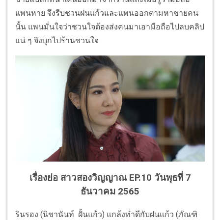
แพนหาย จึงรีบชวนฝนแก้วและแพนออกตามหาชายคน
นั้น แพนมั่นใจว่าชวนใจต้องส่งคนมาเอามือถือไปลบคลิป
แน่ ๆ จึงบุกไปร้านชวนใจ
เรื่องย่อ สาวสองวิญญาณ EP.10
วันพุธที่ 7
ธันวาคม 2565
รินรอง (นิชานันท์ ฝั้นแก้ว) แกล้งทำดีกับฝนแก้ว (ภัณฑิ