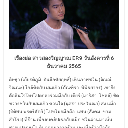
เรื่องย่อ สาวสองวิญญาณ EP.9
วันอังคารที่ 6
ธันวาคม 2565
ดิษฐา (เกียรติภูมิ บันลือชัยฤทธิ์) เห็นภาพชวิน (จิณณ์
จิณณะ) ใกล้ชิดกับ ฝนแก้ว (ภัณฑิรา พิพิธยากร) เขาจึง
ตัดสินใจโทรไปตกลงร่วมมือกับ เดียร์ (มาริสา โชลล์) ขัด
ขวางชวินกับฝนแก้ว ชวนใจ (นุศรา ประวันณา) ส่ง แม็ก
(ปิติพน พรตรีสัตย์ ) ไปขโมยมือถือ แพน (สังคม ขาม
สำโรง) ที่ร้าน เพื่อลบคลิปเธอกับแม็ก ชวินผ่านมาเห็น
ชายแปลกหน้าเดินออกมาจากร้านและเมื่อรู้ว่ามือถือ