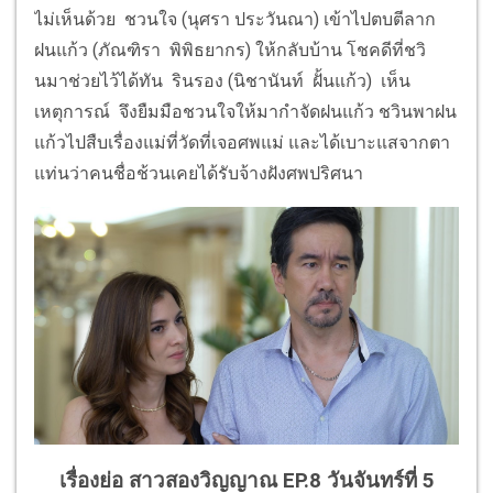
ไม่เห็นด้วย ชวนใจ (นุศรา ประวันณา) เข้าไปตบตีลาก
ฝนแก้ว (ภัณฑิรา พิพิธยากร) ให้กลับบ้าน โชคดีที่ชวิ
นมาช่วยไว้ได้ทัน รินรอง (นิชานันท์ ฝั้นแก้ว) เห็น
เหตุการณ์ จึงยืมมือชวนใจให้มากำจัดฝนแก้ว ชวินพาฝน
แก้วไปสืบเรื่องแม่ที่วัดที่เจอศพแม่ และได้เบาะแสจากตา
แท่นว่าคนชื่อช้วนเคยได้รับจ้างฝังศพปริศนา
เรื่องย่อ สาวสองวิญญาณ EP.8
วันจันทร์ที่ 5