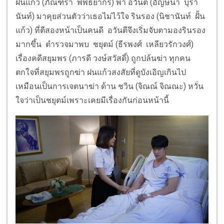
ฝนแก้ว (ภัณฑิรา พิพิธยากร) พา อวันตี (อัญษนา บุรา
นันท์) มาคุยส่วนตัวว่าเธอไม่ไว้ใจ รินรอง (นิชานันท์ ฝั้น
แก้ว) ที่ตีสองหน้าเป็นคนดี อวันตีจึงเริ่มจับตามองรินรอง
มากขึ้น ตำรวจมาพบ ชยุตม์ (ธีรพงศ์ เหลียวรักวงศ์)
เรื่องคดีสยุมพร (ภารดี วงษ์สวัสดิ์) ถูกปล้นฆ่า ทุกคน
ตกใจที่สยุมพรถูกฆ่า ฝนแก้วสงสัยที่ดูบังเอิญเกินไป
เหมือนเป็นการเจตนาฆ่า ด้าน ชวิน (จิณณ์ จิณณะ) หวั่น
ใจว่าเป็นชยุตม์เพราะเคยมีเรื่องกันก่อนหน้านี้