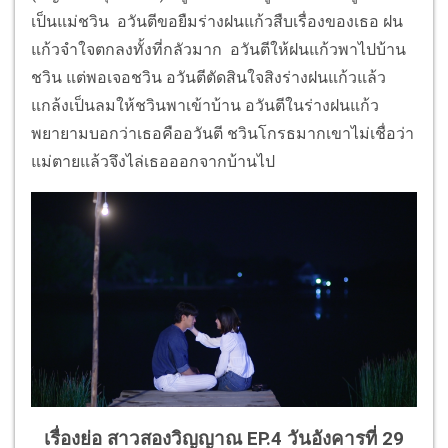
เป็นแม่ชวิน อวันตีขอยืมร่างฝนแก้วสืบเรื่องของเธอ ฝน
แก้วจำใจตกลงทั้งที่กลัวมาก อวันตีให้ฝนแก้วพาไปบ้าน
ชวิน แต่พอเจอชวิน อวันตีตัดสินใจสิงร่างฝนแก้วแล้ว
แกล้งเป็นลมให้ชวินพาเข้าบ้าน อวันตีในร่างฝนแก้ว
พยายามบอกว่าเธอคืออวันตี ชวินโกรธมากเขาไม่เชื่อว่า
แม่ตายแล้วจึงไล่เธอออกจากบ้านไป
เรื่องย่อ สาวสองวิญญาณ EP.4
วันอังคารที่ 29