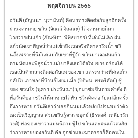
พฤศจิกายน 2565
อวันตี (อัญษนา บุรานันท์) คิดหาทางติดต่อกับลูกอีกครั้ง
ผ่านจดหมาย ชวิน (จิณณ์ จิณณะ) ได้จดหมายก็มา
โวยวายฝนแก้ว (ภัณฑิรา พิพิธยากร) ที่เล่นไม่เลิก ฝน
แก้วนัดเขาพิสูจน์ว่าแม่เข้าสิงเธอจริงที่ศาลาริมน้ำ ชวิ
นอึ้งเพราะที่นีมีแค่แม่กับเขาที่รู้จัก ชวินมาเจอฝนแก้ว
ตามนัดและพิสูจน์ว่าแม่เขาสิงเธอได้จริง เขาขอร้องให้
เธอเป็นตัวกลางติดต่อกับแม่ของเขา แต่ระหว่างที่ฝนแก้ว
กลับไปเอาของที่บ้านก็โดน แม็ก (ปิติพน พรตรีสัตย์) ชู้
ของ ชวนใจ (นุศรา ประวันณา) บุกมาข่มขืนตามคำสั่ง ดี
ที่อวันตีบอกชวินให้มาช่วยได้ทัน ชวินติดต่อกับแม่อีกครั้ง
ถึงการตาย อวันตีเล่าว่าเธอกินนมแล้วหลับไปจนพบว่าตัว
เองเป็นวิญญาณ ส่วนชวินรู้จาก ชยุตม์ (ธีรพงศ์ เหลียวรัก
วงศ์) พ่อของเขาว่าแม่หนีตามชู้ไป ชวินและฝนแก้วสงสัย
ว่าการตายของอวันตี คือ ถูกฆ่าและฆาตรกรก็คือคนใน