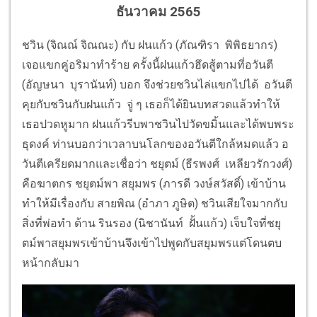
ธันวาคม 2565
ชวิน (จิณณ์ จิณณะ) กับ ฝนแก้ว (ภัณฑิรา พิพิธยากร)
เจอแขกคู่อริมาทำร้าย ครั้งนี้ฝนแก้วฮึดสู้ตามที่อวันตี
(อัญษนา บุรานันท์) บอก จึงช่วยชวินไล่แขกไปได้ อวันตี
คุยกับชวินกับฝนแก้ว จู่ ๆ เธอก็ได้ยินบทสวดแล้วทำให้
เธอปวดหูมาก ฝนแก้วรีบพาชวินไปวัดขมิ้นและได้พบพระ
ธุดงค์ ท่านบอกว่าเวลาบนโลกของอวันตีใกล้หมดแล้ว อ
วันตีเครียดมากและเชื่อว่า ชยุตม์ (ธีรพงศ์ เหลียวรักวงศ์)
คือฆาตกร ชยุตม์พา สยุมพร (ภารดี วงษ์สวัสดิ์) เข้าบ้าน
ทำให้มีเรื่องกับ สายพิณ (อำภา ภูษิต) ชวินเสียใจมากกับ
สิ่งที่พ่อทำ ด้าน รินรอง (นิชานันท์ ฝั้นแก้ว) เจ็บใจที่ชยุ
ตม์พาสยุมพรเข้าบ้านจึงเข้าไปพูดกับสยุมพรแต่โดนตบ
หน้ากลับมา