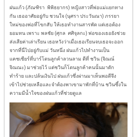
ฝนแก้ว (ภัณฑิรา พิพิธยากร) หญิงสาวที่พ่อแม่แยกทาง
กัน เธออาศัยอยู่กับ ชวนใจ (นุศรา ประวันณา) ภรรยา
ใหม่ของพ่อที่โขกสับ ให้เธอทำงานสารพัด แต่เธอต้อง
ยอมทน เพราะ พลชัย (ศุกล ศศิจุลกะ) พ่อของเธอยังช่วย
ส่งเสียค่าเล่าเรียน เธอหวังว่าเมื่อเธอเรียนจบเธอจะออก
จากที่นี่ไปอยู่กับแม่ วันหนึ่ง ฝนแก้วไปทำงานเป็น
แคชเชียร์ที่บาร์โดนลูกค้าลวนลาม ดีที่ ชวิน (จิณณ์
จิณณะ) มาช่วยไว้ แต่ชวินก็โดนลูกค้าคนนั้นมาดัก
ทำร้าย และปล้นเงินไป ฝนแก้วซึ่งผ่านมาเห็นพอดีจึง
เข้าไปช่วยเหลือและจำต้องพาเขามาพักที่บ้าน ชวินซึ้งใน
ความมีน้ำใจของฝนแก้วที่ช่วยดูแล