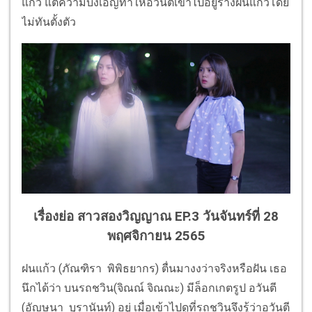
แก้ว แต่ความบังเอิญทำให้อวันตีเข้าไปอยู่ร่างฝนแก้วโดย
ไม่ทันตั้งตัว
เรื่องย่อ สาวสองวิญญาณ EP.3
วันจันทร์ที่ 28
พฤศจิกายน 2565
ฝนแก้ว (ภัณฑิรา พิพิธยากร) ตื่นมางงว่าจริงหรือฝัน เธอ
นึกได้ว่า บนรถชวิน(จิณณ์ จิณณะ) มีล็อกเกตรูป อวันตี
(อัญษนา บุรานันท์) อยู่ เมื่อเข้าไปดูที่รถชวินจึงรู้ว่าอวันตี