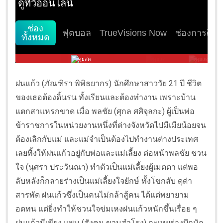
ฝนแก้ว (ภัณฑิรา พิพิธยากร) นักศึกษาสาววัย 21 ปี ชีวิต
ของเธอต้องดิ้นรน ทั้งเรียนและต้องทำงาน เพราะบ้าน
แตกสาแหรกขาด เมื่อ พลชัย (ศุกล ศศิจุลกะ) ผู้เป็นพ่อ
ข้าราชการในหน่วยงานหนึ่งที่ต่างจังหวัดไปมีเมียน้อยจน
ต้องเลิกกับแม่ และแม่จำเป็นต้องไปทำงานต่างประเทศ
เลยทิ้งให้ฝนแก้วอยู่กับพ่อและแม่เลี้ยง ต่อหน้าพลชัย ชวน
ใจ (นุศรา ประวันณา) ทำตัวเป็นแม่เลี้ยงผู้เมตตา แต่พอ
ลับหลังก็กลายร่างเป็นแม่เลี้ยงใจยักษ์ ทั้งโขกสับ ดุด่า
สารพัด ฝนแก้วซึ่งเป็นคนไม่กล้าสู้คน ได้แต่พยายาม
อดทน แต่ยิ่งทำให้ชวนใจข่มเหงฝนแก้วหนักขึ้นเรื่อย ๆ
ฝนแก้วมีเพียง แพน (สังคม ขามสำโรง) กะเทยร่างบึกนัก