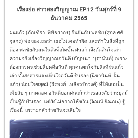
เรื่องย่อ สาวสองวิญญาณ EP.12
วันศุกร์ที่ 9
ธันวาคม 2565
ฝนแก้ว (ภัณฑิรา พิพิธยากร) ยืนยันกับ พลชัย (ศุกล ศศิ
จุลกะ) พ่อของเธอว่า เธอไม่เคยทำผิด และทำในสิ่งที่ถูก
ต้อง พลชัยสับสนในสิ่งที่เกิดขึ้น ฝนแก้วจึงตัดสินใจเล่า
ความจริงเรื่องวิญญาณอวันตี (อัญษนา บุรานันท์) เพราะ
ต้องการคนช่วยสืบคดีอวันตี ทุกคนตกใจกับสิ่งที่ฝนแก้ว
เล่า ทั้งสงสารและเห็นใจอวันตี รินรอง (นิชานันท์ ฝั้น
แก้ว) น้อยใจชยุตม์ (ธีรพงศ์ เหลียวรักวงศ์) ที่ให้เธอเป็น
เมียลับ ๆ มาตลอด อวันตีบอกฝนแก้วว่าเธอสงสัยว่าชยุตม์
เป็นชู้กับรินรอง แต่ยังไม่อยากให้ชวิน (จิณณ์ จิณณะ) รู้
เรื่องนี้ เพราะกลัวว่าชวินจะเสียใจ