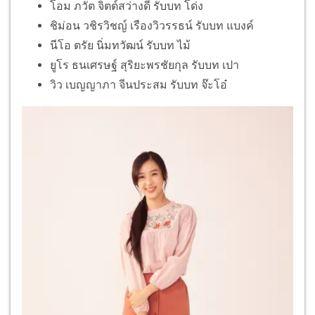
โอม ภวัต จิตต์สว่างดี รับบท โด่ง
ชิม่อน วชิรวิชญ์ เรืองวิวรรธน์ รับบท แบงค์
นีโอ ตรัย นิ่มทวัฒน์ รับบท ไม้
ยูโร ธนเศรษฐ์ สุริยะพรชัยกุล รับบท เปา
วิว เบญญาภา จีนประสม รับบท จ๊ะโอ๋