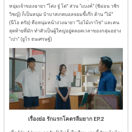
หนุ่มเจ้าของฉายา “โด่ง จู๋ โด่” ส่วน “แบงค์” (ชิม่อน วชิร
วิชญ์) ก็เป็นหนุ่ม บ้าบาสเกตบอลจอมขี้เก๊ก ด้าน “ไม้”
(นีโอ ตรัย) คือหนุ่มหน้าง่วงฉายา “ไอไม้เกาไข่” และคน
สุดท้ายที่มัก ทําตัวเป็นผู้ใหญ่อยู่ตลอดเวลาของกลุ่มอย่าง
“เปา” (ยูโร ธนเศรษฐ์)
เรื่องย่อ รักแรกโคตรลืมยาก EP.2