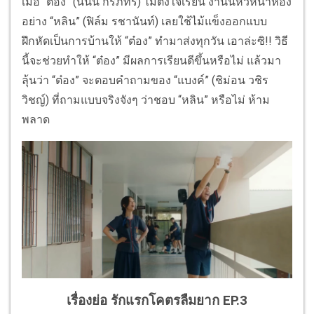
เมื่อ “ต๋อง” (นนน กรภัทร์) ไม่ตั้งใจเรียน งานนี้หัวหน้าห้อง
อย่าง “หลิน” (ฟิล์ม รชานันท์) เลยใช้ไม้แข็งออกแบบ
ฝึกหัดเป็นการบ้านให้ “ต๋อง” ทำมาส่งทุกวัน เอาล่ะซิ!! วิธี
นี้จะช่วยทำให้ “ต๋อง” มีผลการเรียนดีขึ้นหรือไม่ แล้วมา
ลุ้นว่า “ต๋อง” จะตอบคำถามของ “แบงค์” (ชิม่อน วชิร
วิชญ์) ที่ถามแบบจริงจังๆ ว่าชอบ “หลิน” หรือไม่ ห้าม
พลาด
เรื่องย่อ รักแรกโคตรลืมยาก EP.3