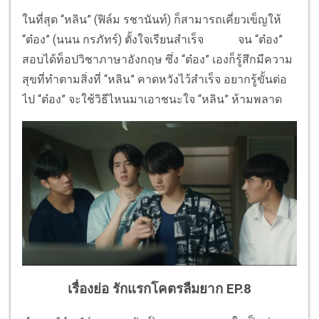
ในที่สุด “หลิน” (ฟิล์ม รชานันท์) ก็สามารถเคี่ยวเข็ญให้
“ต๋อง” (นนน กรภัทร์) ตั้งใจเรียนสำเร็จ จน “ต๋อง”
สอบได้ท็อปวิชาภาษาอังกฤษ ซึ่ง “ต๋อง” เองก็รู้สึกมีความ
สุขที่ทำตามสิ่งที่ “หลิน” คาดหวังไว้สำเร็จ อยากรู้ขั้นต่อ
ไป “ต๋อง” จะใช้วิธีไหนมาเอาชนะใจ “หลิน” ห้ามพลาด
เรื่องย่อ รักแรกโคตรลืมยาก EP.8