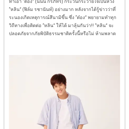
ทำเอา “ต๋อง” (นนน กรภัทร์) กระวนกระวายใจเป็นห่วง
“หลิน” (ฟิล์ม รชานันท์) อย่างมาก หลังจากได้รู้ข่าวว่าที่
ระนองเกิดเหตุการณ์สึนามิขึ้น ซึ่ง “ต๋อง” พยายามทำทุก
วิถีทางเพื่อติดต่อ “หลิน” ให้ได้ มาลุ้นกันว่า!! “หลิน” จะ
ปลอดภัยจากภัยพิบัติธรรมชาติครั้งนี้หรือไม่ ห้ามพลาด