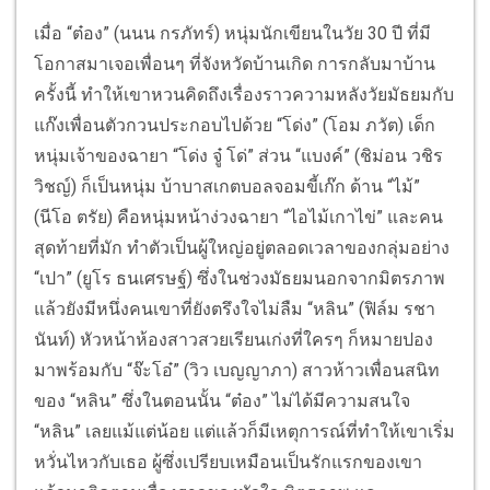
เมื่อ “ต๋อง” (นนน กรภัทร์) หนุ่มนักเขียนในวัย 30 ปี ที่มี
โอกาสมาเจอเพื่อนๆ ที่จังหวัดบ้านเกิด การกลับมาบ้าน
ครั้งนี้ ทำให้เขาหวนคิดถึงเรื่องราวความหลังวัยมัธยมกับ
แก๊งเพื่อนตัวกวนประกอบไปด้วย “โด่ง” (โอม ภวัต) เด็ก
หนุ่มเจ้าของฉายา “โด่ง จู๋ โด่” ส่วน “แบงค์” (ชิม่อน วชิร
วิชญ์) ก็เป็นหนุ่ม บ้าบาสเกตบอลจอมขี้เก๊ก ด้าน “ไม้”
(นีโอ ตรัย) คือหนุ่มหน้าง่วงฉายา “ไอไม้เกาไข่” และคน
สุดท้ายที่มัก ทําตัวเป็นผู้ใหญ่อยู่ตลอดเวลาของกลุ่มอย่าง
“เปา” (ยูโร ธนเศรษฐ์) ซึ่งในช่วงมัธยมนอกจากมิตรภาพ
แล้วยังมีหนึ่งคนเขาที่ยังตรึงใจไม่ลืม “หลิน” (ฟิล์ม รชา
นันท์) หัวหน้าห้องสาวสวยเรียนเก่งที่ใครๆ ก็หมายปอง
มาพร้อมกับ “จ๊ะโอ๋” (วิว เบญญาภา) สาวห้าวเพื่อนสนิท
ของ “หลิน” ซึ่งในตอนนั้น “ต๋อง” ไม่ได้มีความสนใจ
“หลิน” เลยแม้แต่น้อย แต่แล้วก็มีเหตุการณ์ที่ทำให้เขาเริ่ม
หวั่นไหวกับเธอ ผู้ซึ่งเปรียบเหมือนเป็นรักแรกของเขา