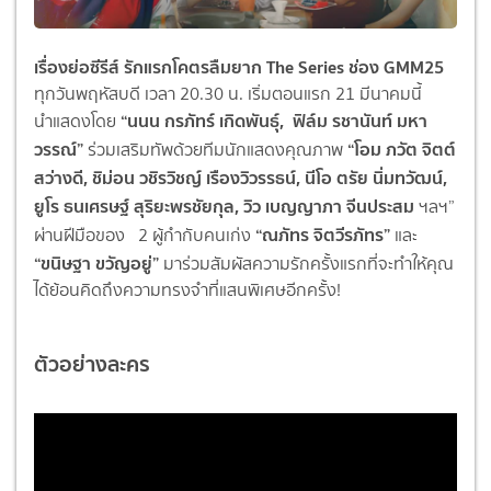
เรื่องย่อซีรีส์ รักแรกโคตรลืมยาก The Series ช่อง GMM25
ทุกวันพฤหัสบดี เวลา 20.30 น. เริ่มตอนแรก 21 มีนาคมนี้
“นนน กรภัทร์ เกิดพันธุ์, ฟิล์ม รชานันท์ มหา
นำแสดงโดย
วรรณ์”
“โอม ภวัต จิตต์
ร่วมเสริมทัพด้วยทีมนักแสดงคุณภาพ
สว่างดี, ชิม่อน วชิรวิชญ์ เรืองวิวรรธน์, นีโอ ตรัย นิ่มทวัฒน์,
ยูโร ธนเศรษฐ์ สุริยะพรชัยกุล, วิว เบญญาภา จีนประสม
ฯลฯ”
“ณภัทร จิตวีรภัทร”
ผ่านฝีมือของ 2 ผู้กำกับคนเก่ง
และ
“ขนิษฐา ขวัญอยู่”
มาร่วมสัมผัสความรักครั้งแรกที่จะทำให้คุณ
ได้ย้อนคิดถึงความทรงจำที่แสนพิเศษอีกครั้ง!
ตัวอย่างละคร