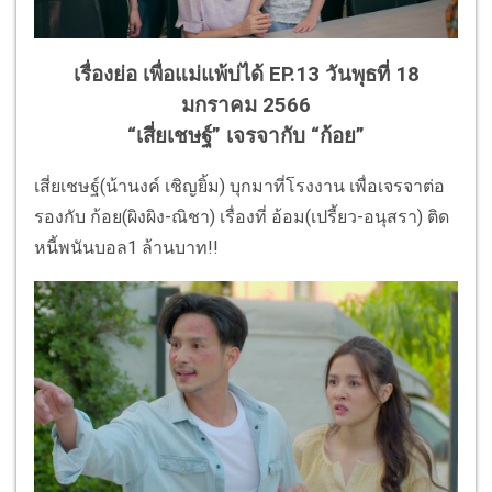
เรื่องย่อ เพื่อแม่แพ้บ่ได้ EP.13 วันพุธที่ 18
มกราคม 2566
“เสี่ยเชษฐ์” เจรจากับ “ก้อย”
เสี่ยเชษฐ์(น้านงค์ เชิญยิ้ม) บุกมาที่โรงงาน เพื่อเจรจาต่อ
รองกับ ก้อย(ผิงผิง-ณิชา) เรื่องที่ อ้อม(เปรี้ยว-อนุสรา) ติด
หนี้พนันบอล1 ล้านบาท!!