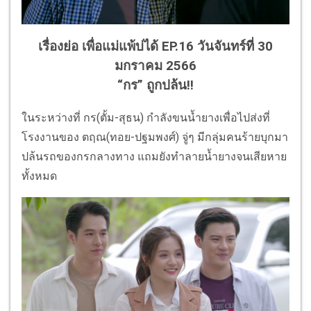
เรื่องย่อ เพื่อแม่แพ้บ่ได้ EP.16 วันจันทร์ที่ 30
มกราคม 2566
“กร” ถูกปล้น!!
ในระหว่างที่ กร(ตั้ม-สุธน) กำลังขนน้ำยางเพื่อไปส่งที่
โรงงานของ ตฤณ(ทอย-ปฐมพงศ์) จู่ๆ มีกลุ่มคนร้ายบุกมา
ปล้นรถของกรกลางทาง แถมยังทำลายน้ำยางจนเสียหาย
ทั้งหมด