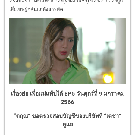
ครอบครัว โดยเฉพาะ ก้อย(ผิงผิง-ณิชา) น้องสาว ต้องถูก
เสี่ยเชษฐ์กลั่นแกล้งสารพัด
เรื่องย่อ เพื่อแม่แพ้บ่ได้ EP.5 วันศุกร์ที่ 9 มกราคม
2566
“ตฤณ” ขอตรวจสอบบัญชีของบริษัทที่ “เดชา”
ดูแล