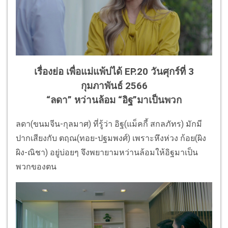
เรื่องย่อ เพื่อแม่แพ้บ่ได้ EP.20 วันศุกร์ที่ 3
กุมภาพันธ์ 2566
“ลดา” หว่านล้อม “อิฐ”มาเป็นพวก
ลดา(ขนมจีน-กุลมาศ) ที่รู้ว่า อิฐ(แม็คกี้ สกลภัทร) มักมี
ปากเสียงกับ ตฤณ(ทอย-ปฐมพงศ์) เพราะหึงห่วง ก้อย(ผิง
ผิง-ณิชา) อยู่บ่อยๆ จึงพยายามหว่านล้อมให้อิฐมาเป็น
พวกของตน