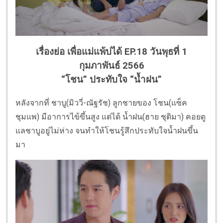
เรื่องย่อ เพื่อแม่แพ้บ่ได้ EP.18 วันพุธที่ 1
กุมภาพันธ์ 2566
“โชน” ประทับใจ “น้ำฝน”
หลังจากที่ ชาบู(มิววี่-ณัฐรัช) ลูกชายของ โชน(แซ็ค
ชุมแพ) มีอาการไข้ขึ้นสูง แต่ได้ น้ำฝน(ฮาย ชุติมา) คอยดู
แลชาบูอยู่ไม่ห่าง จนทำให้โชนรู้สึกประทับใจน้ำฝนขึ้น
มา