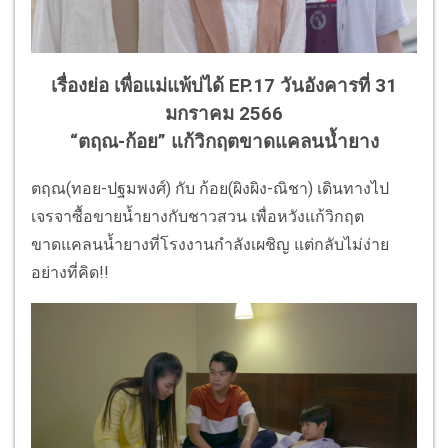
เรื่องย่อ เพื่อแม่แพ้บ่ได้ EP.17 วันอังคารที่ 31
มกราคม 2566
“ตฤณ-ก้อย” แก้วิกฤตขาดแคลนน้ำยาง
ตฤณ(ทอย-ปฐมพงศ์) กับ ก้อย(ผิงผิง-ณิชา) เดินทางไป
เจรจาซื้อขายน้ำยางกับชาวสวน เพื่อหวังแก้วิกฤต
ขาดแคลนน้ำยางที่โรงงานกำลังเผชิญ แต่กลับไม่ง่าย
อย่างที่คิด!!