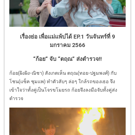
เรื่องย่อ เพื่อแม่แพ้บ่ได้ EP.1 วันจันทร์ที่ 9
มกราคม 2566
“ก้อย” จับ “ตฤณ” ส่งตำรวจ!!
ก้อย(ผิงผิง-ณิชา) สังเกตเห็น ตฤณ(ทอย-ปฐมพงศ์) กับ
โชน(แซ็ค ชุมแพ) ทำตัวลับๆ ล่อๆ ใกล้รถของเธอ จึง
เข้าใจว่าทั้งคู่เป็นโจรขโมยรถ ก้อยจึงลงมือจับทั้งคู่ส่ง
ตำรวจ