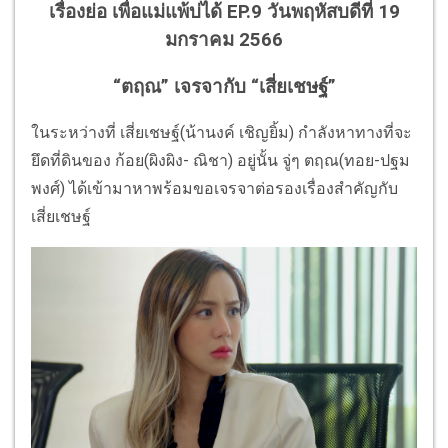
เรื่องย่อ เพื่อแม่แพ้บ่ได้ EP.9 วันพฤหัสบดีที่ 19
มกราคม 2566
“ตฤณ” เจรจากับ “เสี่ยเชษฐ์”
ในระหว่างที่ เสี่ยเชษฐ์(น้านงค์ เชิญยิ้ม) กำลังหาทางที่จะ
ยึดที่ดินของ ก้อย(ผิงผิง- ณิชา) อยู่นั้น จู่ๆ ตฤณ(ทอย-ปฐม
พงศ์) ได้เข้ามาหาพร้อมขอเจรจาต่อรองเรื่องสำคัญกับ
เสี่ยเชษฐ์