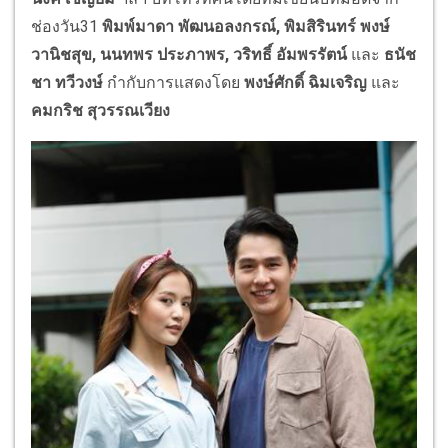
ช่องวัน31
พิมพ์มาดา พัฒนอลงกรณ์
, พิมสิรินทร์ พงษ์
วานิชสุข, นนทพร ประภาพร, วริทธิ์ อัมพรรัตน์
และ
ธนัช
ชา ทวีวงษ์
กำกับการแสดงโดย
พงษ์ศักดิ์ ฉิมเจริญ
และ
คมกริช สุวรรณเวียง