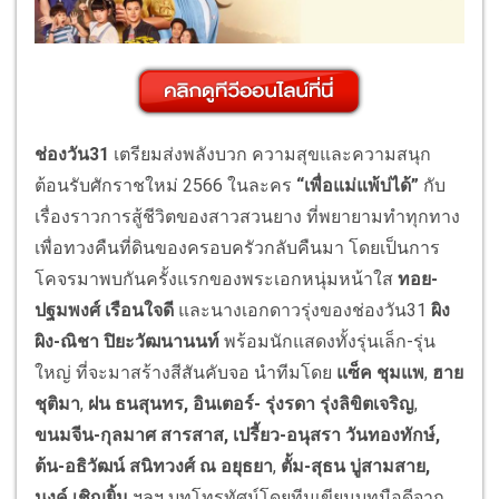
ช่องวัน31
เตรียมส่งพลังบวก ความสุขและความสนุก
ต้อนรับศักราชใหม่ 2566 ในละคร
“
เพื่อแม่แพ้บ่ได้
”
กับ
เรื่องราวการสู้ชีวิตของสาวสวนยาง ที่พยายามทำทุกทาง
เพื่อทวงคืนที่ดินของครอบครัวกลับคืนมา
โดยเป็นการ
โคจรมาพบกันครั้งแรกของพระเอกหนุ่มหน้าใส
ทอย-
ปฐมพงศ์ เรือนใจดี
และนางเอกดาวรุ่งของช่องวัน31
ผิง
ผิง-ณิชา ปิยะวัฒนานนท์
พร้อมนักแสดงทั้งรุ่นเล็ก-รุ่น
ใหญ่ ที่จะมาสร้างสีสันคับจอ นำทีมโดย
แซ็ค ชุมแพ
,
ฮาย
ชุติมา
,
ฝน ธนสุนทร,
อินเตอร์- รุ่งรดา รุ่งลิขิตเจริญ
,
ขนมจีน-กุลมาศ สารสาส,
เปรี้ยว-อนุสรา วันทองทักษ์
,
ต้น-อธิวัฒน์ สนิทวงศ์ ณ อยุธยา
,
ตั้ม-สุธน บู่สามสาย,
นงค์ เชิญยิ้ม
ฯลฯ
บทโทรทัศน์โดยทีมเขียนบทมือดีจาก