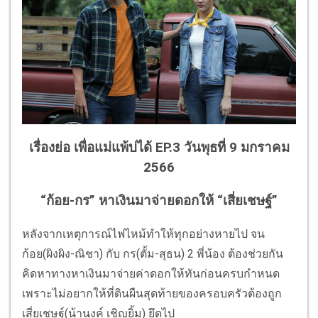
เรื่องย่อ เพื่อแม่แพ้บ่ได้ EP.3 วันพุธที่ 9 มกราคม
2566
“ก้อย-กร” หาเงินมาจ่ายดอกให้ “เสี่ยเชษฐ์”
หลังจากเหตุการณ์ไฟไหม้ทำให้ทุกอย่างหายไป จน
ก้อย(ผิงผิง-ณิชา) กับ กร(ตั้ม-สุธน) 2 พี่น้อง ต้องช่วยกัน
คิดหาทางหาเงินมาจ่ายค่าดอกให้ทันก่อนครบกำหนด
เพราะไม่อยากให้ที่ดินผืนสุดท้ายของครอบครัวต้องถูก
เสี่ยเชษฐ์(น้านงค์ เชิญยิ้ม) ยึดไป