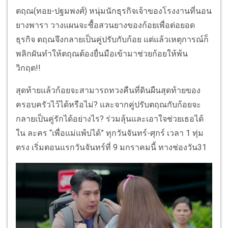
ตฤณ(ทอย-ปฐมพงศ์) หนุ่มนักธุรกิจเจ้าของโรงงานที่นอน
ยางพารา วางแผนจะซื้อสวนยางของก้อยเพื่อต่อยอด
ธุรกิจ ตฤณจึงกลายเป็นคู่ปรับกับก้อย แต่แล้วเหตุการณ์ก็
พลิกผันทำให้ตฤณต้องยื่นมือเข้ามาช่วยก้อยให้พ้น
วิกฤต!!
สุดท้ายแล้วก้อยจะสามารถทวงคืนที่ดินผืนสุดท้ายของ
ครอบครัวไว้ได้หรือไม่? และจากคู่ปรับตฤณกับก้อยจะ
กลายเป็นคู่รักได้อย่างไร? ร่วมลุ้นและเอาใจช่วยเธอได้
ใน ละคร “เพื่อแม่แพ้บ่ได้” ทุกวันจันทร์-ศุกร์ เวลา 1 ทุ่ม
ตรง เริ่มตอนแรกวันจันทร์ที่ 9 มกราคมนี้ ทางช่องวัน31