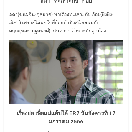
“ลดา” ทะเลาะกับ “ก้อย”
ลดา(ขนมจีน-กุลมาศ) หาเรื่องทะเลาะกับ ก้อย(ผิงผิง-
ณิชา) เพราะไม่พอใจที่ก้อยทำตัวสนิทสนมกับ
ตฤณ(ทอย-ปฐมพงศ์) เกินคำว่าเจ้านายกับลูกน้อง
เรื่องย่อ เพื่อแม่แพ้บ่ได้ EP.7 วันอังคารที่ 17
มกราคม 2566