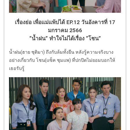
เรื่องย่อ เพื่อแม่แพ้บ่ได้ EP.12 วันอังคารที่ 17
มกราคม 2566
“น้ำฝน” ทำใจไม่ได้เรื่อง “โชน”
น้ำฝน(ฮาย ชุติมา) ถึงกับล้มทั้งยืน หลังรู้ความจริงบาง
อย่างเกี่ยวกับ โชน(แซ็ค ชุมแพ) ที่ปกปิดไม่ยอมบอกให้
เธอรับรู้