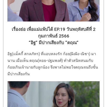
เรื่องย่อ เพื่อแม่แพ้บ่ได้ EP.19 วันพฤหัสบดีที่ 2
กุมภาพันธ์ 2566
“อิฐ” มีปากเสียงกับ “ตฤณ”
อิฐ(แม็คกี้ สกลภัทร) ที่แอบหลงรัก ก้อย(ผิงผิง-ณิชา) มา
นาน เมื่อเห็น ตฤณ(ทอย-ปฐมพงศ์) ทำตัวสนิทสนมกับ
ก้อยเกินเจ้านายกับลูกน้อง จึงพาลไม่พอใจตฤณจนถึงขั้น
มีปากเสียงกัน