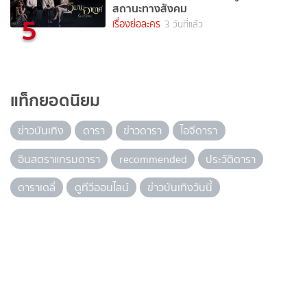
สถานะทางสังคม
5
เรื่องย่อละคร
3 วันที่แล้ว
แท็กยอดนิยม
ข่าวบันเทิง
ดารา
ข่าวดารา
ไอจีดารา
อินสตราแกรมดารา
recommended
ประวัติดารา
ดาราเดลี่
ดูทีวีออนไลน์
ข่าวบันเทิงวันนี้