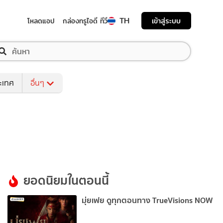
TH
เข้าสู่ระบบ
โหลดแอป
กล่องทรูไอดี ทีวี
ระเทศ
อื่นๆ
ยอดนิยมในตอนนี้
มุ่ยเฟย ดูทุกตอนทาง TrueVisions NOW