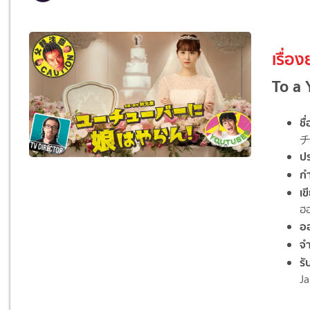
เรื่องย
To a
ชื่
ป
ก
เ
ฮ
อ
จ
ร
Ja