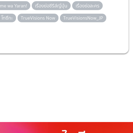
sume wa Yaran!
เรื่องย่อซีรีส์ญี่ปุ่น
เรื่องย่อละคร
ิ โทซึกะ
TrueVisions Now
TrueVisionsNow_JP