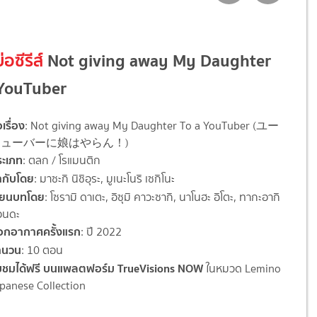
่อซีรีส์
Not giving away My Daughter
 YouTuber
อเรื่อง
: Not giving away My Daughter To a YouTuber (ユー
チューバーに娘はやらん！)
ระเภท
: ตลก / โรแมนติก
ำกับโดย
: มาซะกิ นิชิอุระ, มูเนะโนริ เซกิโนะ
ขียนบทโดย
: โซรามิ ดาเตะ, อิซุมิ คาวะซากิ, นาโนฮะ อิโตะ, ทากะอากิ
อนดะ
อกอากาศครั้งแรก
: ปี 2022
ำนวน
: 10 ตอน
ับชมได้ฟรี บนแพลตฟอร์ม TrueVisions NOW
ในหมวด Lemino
panese Collection