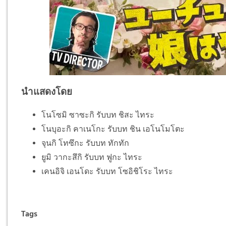
นำแสดงโดย
โนโซมิ ซาซะกิ รับบท ชิสะ ไทระ
โนบุอะกิ คาเนโกะ รับบท ชิน เอโนโมโตะ
จุนกิ โทซึกะ รับบท ทักทัก
ยูมิ วากะสึกิ รับบท ฟูกะ ไทระ
เคนอิจิ เอนโดะ รับบท โซอิชิโระ ไทระ
Tags