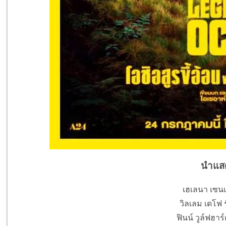
นำแส
เฮเลนา เซนเก
วิลเลม เดโฟ 
ฟินน์ วูล์ฟฮาร