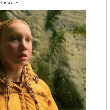
น รับบท ดาช่า