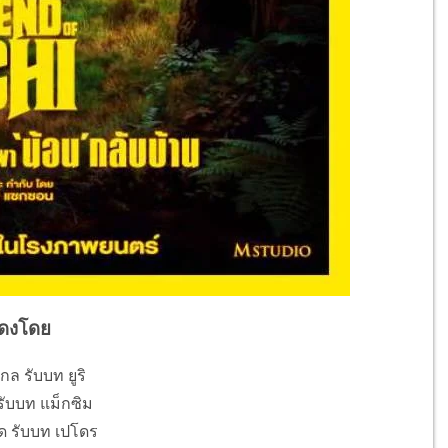
ดงโดย
ล รับบท ยูริ
รับบท แม็กซิม
์ด รับบท เปโดร