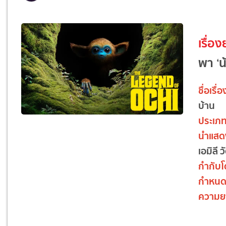
เรื่อง
พา ‘น
ชื่อเรื่อ
บ้าน
ประเภ
นำแสด
เอมิลี ว
กำกับ
กำหนด
ความย