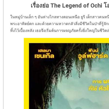
เรื่องย่อ The Legend of Ochi โอช
ในหมู่บ้านเล็ก ๆ อันห่างไกลทางตอนเหนือ ยูริ เด็กสาวคนหนึ
พระอาทิตย์ตก และด้วยความหวาดกลัวสิ่งมีชีวิตในป่าที่รู้จักกั
ทิ้งไว้เบื้องหลัง เธอจึงเริ่มต้นการผจญภัยครั้งยิ่งใหญ่ในชีว