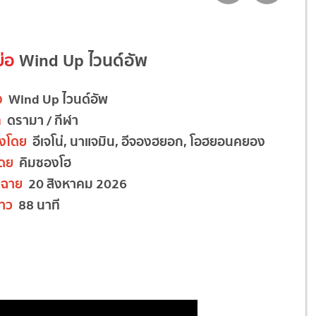
ย่อ
Wind Up ไวนด์อัพ
อง
Wind Up ไวนด์อัพ
ท
ดรามา / กีฬา
งโดย
อีเจโน่, นาแจมิน, อีจองฮยอก, โอฮยอนคยอง
โดย
คิมซองโฮ
ฉาย
20 สิงหาคม 2026
าว
88 นาที