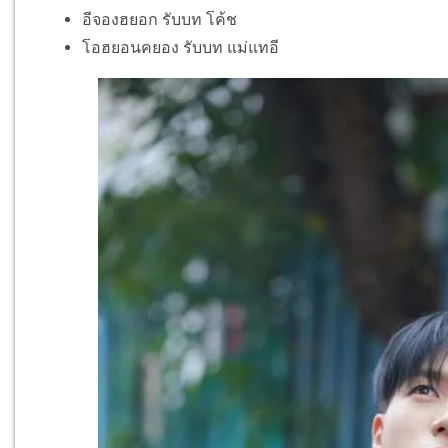
อีจองฮยอก รับบท โค้ช
โอฮยอนคยอง รับบท แม่แทอี