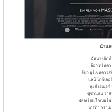
นำแส
ฮันนา เฮ็กท์
ลีอา ดรินดา 
ลีนา อูร์เซนดาวสก
แลนี ไกซีเลอร
ลุยส์ เฮเยอร์
ซูซานแน วาสร์
ฟลอเรียน ไกเบอร์มา
เกรต้า กราเมอ