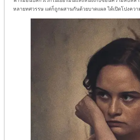
ฟาร์มอันปลีกวิเวกในเยอรมันแห่งหนึ่งเก็บซ่อนความลับหลายช
หลายทศวรรษ แต่ก็ถูกผสานกันด้วยบาดแผล ได้เปิดโปงความจริง