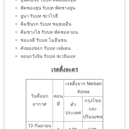
พัคซองฮุน รับบท พัคซางยุน
ยูนา รับบท ชเวโรฮี
คิมชินรก รับบท ซอฮเยอึน
คิมซางโฮ รับบท พัคชอลวอน
ซอแจฮี รับบท โมอึนซน
คังยองซอก รับบท เจย์เดน
จอนกวังจิน รับบท ชเวจินแท
เรตติ้งละคร
เรตติ้งจาก Nielsen
Korea
วันที่ออก
ตอน
กรุงโซล
อากาศ
ที่
ทั่ว
และ
ประเทศ
ปริมณฑล
13 กันยายน