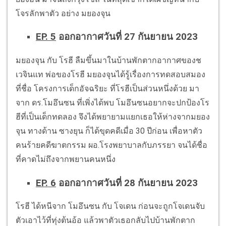
โจรลักพาตัว อย่าง มยองจุน
EP. 5
ออกอากาศวันที่ 27 กันยายน 2023
มยองจุน กับ โรฮี ลืมขึ้นมาในบ้านพักตากอากาศของช
เวจินแท พ่อของโรฮี มยองจุนได้รู้เรื่องการทดสอบสมอง
ที่ชื่อ โครงการเด็กอัจฉริยะ ที่โรฮีเป็นส่วนหนึ่งด้วย มา
จาก ดร.โมอึนซน ที่เพิ่งได้พบ โมอึนซนอยากจะปกป้องโร
ฮีที่เป็นเด็กทดลอง จึงได้พยายามแยกเธอให้ห่างจากมยอง
จุน ทางด้าน ซางยุน ก็ได้ขุดคดีเมื่อ 30 ปีก่อน เพื่อหาตัว
คนร้ายคดีฆาตกรรม ผอ.โรงพยาบาลกับภรรยา จนได้ชื่อ
ที่คาดไม่ถึงจากพยานคนหนึ่ง
EP. 6
ออกอากาศวันที่ 28 กันยายน 2023
โรฮี ได้หนีจาก โมอึนซน กับ โจเดน ก่อนจะถูกโจเดนจับ
ตัวเอาไว้ที่ทุ่งต้นอ้อ แล้วพาตัวเธอกลับไปบ้านพักตาก