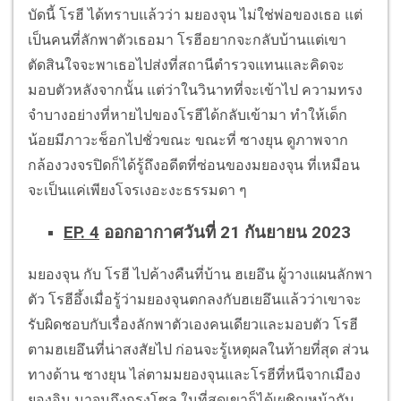
บัดนี้ โรฮี ได้ทราบแล้วว่า มยองจุน ไม่ใช่พ่อของเธอ แต่
เป็นคนที่ลักพาตัวเธอมา โรฮีอยากจะกลับบ้านแต่เขา
ตัดสินใจจะพาเธอไปส่งที่สถานีตำรวจแทนและคิดจะ
มอบตัวหลังจากนั้น แต่ว่าในวินาทที่จะเข้าไป ความทรง
จำบางอย่างที่หายไปของโรฮีได้กลับเข้ามา ทำให้เด็ก
น้อยมีภาวะช็อกไปชั่วขณะ ขณะที่ ซางยุน ดูภาพจาก
กล้องวงจรปิดก็ได้รู้ถึงอดีตที่ซ่อนของมยองจุน ที่เหมือน
จะเป็นแค่เพียงโจรเงอะงะธรรมดา ๆ
EP. 4
ออกอากาศวันที่ 21 กันยายน 2023
มยองจุน กับ โรฮี ไปค้างคืนที่บ้าน ฮเยอึน ผู้วางแผนลักพา
ตัว โรฮีอึ้งเมื่อรู้ว่ามยองจุนตกลงกับฮเยอึนแล้วว่าเขาจะ
รับผิดชอบกับเรื่องลักพาตัวเองคนเดียวและมอบตัว โรฮี
ตามฮเยอึนที่น่าสงสัยไป ก่อนจะรู้เหตุผลในท้ายที่สุด ส่วน
ทางด้าน ซางยุน ไล่ตามมยองจุนและโรฮีที่หนีจากเมือง
ยองอิน มาจนถึงกรุงโซล ในที่สุดเขาก็ได้เผชิญหน้ากับ