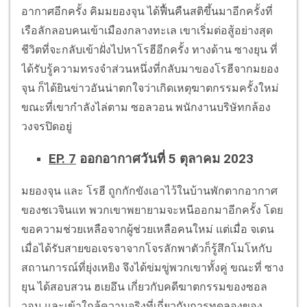
อากาศอีกครั้ง คิมมยองจุน ได้ฟื้นคืนสติขึ้นมาอีกครั้งที่
เรือลักลอบคนเข้าเมืองกลางทะเล เขาเริ่มต่อสู้อย่างสุด
ชีวิตที่จะกลับเข้าฝั่งไปหาโรฮีอีกครั้ง ทางด้าน ซางยุน ที่
ได้รับรู้ความทรงจำส่วนหนึ่งที่กลับมาของโรฮีจากมยอง
จุน ก็ได้ยินข่าวอันน่าตกใจว่าเกิดเหตุฆาตกรรมครั้งใหม่
ขณะที่เขากำลังไล่ตาม ซอลวอน พนักงานบริษัทกล้อง
วงจรปิดอยู่
EP. 7
ออกอากาศวันที่ 5 ตุลาคม 2023
มยองจุน และ โรฮี ถูกกักขังเอาไว้ในบ้านพักตากอากาศ
ของชเวจินแท พวกเขาพยายามจะหนีออกมาอีกครั้ง โดย
ขอความช่วยเหลือจากผู้ช่วยเหลือคนใหม่ แต่เมื่อ จเดน
เมื่อได้รับสายขอเจรจาจากโจรลักพาตัวก็รู้สึกโมโหกับ
สถานการณ์ที่ยุ่งเหยิง จึงได้ข่มขู่พวกเขาทั้งคู่ ขณะที่ ซาง
ยุน ได้สอบสวน ฮเยอึน เกี่ยวกับคดีฆาตกรรมของซอล
วอน และเข้าใกล้ความจริงที่เกี่ยวกับการทดลองของ