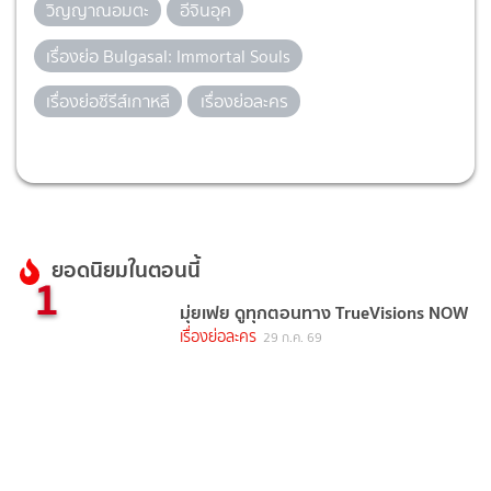
วิญญาณอมตะ
อีจินอุค
เรื่องย่อ Bulgasal: Immortal Souls
เรื่องย่อซีรีส์เกาหลี
เรื่องย่อละคร
ยอดนิยมในตอนนี้
1
มุ่ยเฟย ดูทุกตอนทาง TrueVisions NOW
เรื่องย่อละคร
29 ก.ค. 69
2
ติวเธอร์ที่รัก MY TUTOR, MY LOVE ช่อง
วัน 31 (ตอนจบ) หัวใจของทุกคนเต้นไม่
เป็นจังหวะ
เรื่องย่อละคร
2 วันที่แล้ว