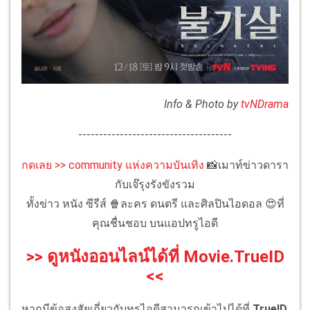
Info & Photo by
tvNDrama
-------------------------------------
กดเลย >> community แห่งความบันเทิง
📸เมาท์ข่าวดารา
กับเจ๊รุงรังขังรวม
ทั้งข่าว หนัง ซีรีส์ 🍿ละคร ดนตรี และศิลปินไอดอล 😍ที่
คุณชื่นชอบ บนแอปทรูไอดี
>> ดูหนังออนไลน์ได้ที่ Movie.TrueID
<<
หากมีข้อสงสัยเกี่ยวกับทรูไอดีสามารถเข้าไปได้ที่
TrueID