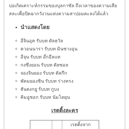
บ่อเกิดเคราะห์กรรมของบุลกาซัล ถึงเวลาของความเสีย
สละเพื่อปิดฉากวังวนแห่งความสาปอมตะลงได้่แล้ว
นำแสดงโดย
อีจินอุค รับบท ดัลฮวัล
ควอนนารา รับบท มินซางอุน
อีจุน รับบท อ๊กอึลแท
กงซึงยอน รับบท ดัลซอล
จองจินยอง รับบท ดัลกึก
พัคมยองชิน รับบท ร่างทรง
ฮันดงกยู รับบท กูบง
คิมอูซอก รับบท นัมโดยุน
เรตติ้งละคร
เรตติ้งจาก