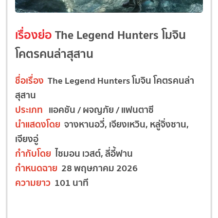
เรื่องย่อ
The Legend Hunters โมจิน
โคตรคนล่าสุสาน
ชื่อเรื่อง
The Legend Hunters โมจิน โคตรคนล่า
สุสาน
ประเภท
แอคชัน / ผจญภัย / แฟนตาซี
นำแสดงโดย
จางหานอวี่, เจียงเหวิน, หลู่จิ่งซาน,
เจียงอู่
กำกับโดย
ไซมอน เวสต์, ลี่อี้ฟาน
กำหนดฉาย
28 พฤษภาคม 2026
ความยาว
101 นาที