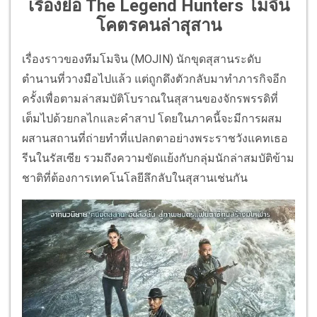
เรื่องย่อ The Legend Hunters โมจิน
โคตรคนล่าสุสาน
เรื่องราวของทีมโมจิน (MOJIN) นักขุดสุสานระดับ
ตำนานที่วางมือไปแล้ว แต่ถูกดึงตัวกลับมาทำภารกิจอีก
ครั้งเพื่อตามล่าสมบัติโบราณในสุสานของจักรพรรดิที่
เต็มไปด้วยกลไกและคำสาป โดยในภาคนี้จะมีการผสม
ผสานสถานที่ถ่ายทำที่แปลกตาอย่างพระราชวังแคทเธอ
รีนในรัสเซีย รวมถึงความขัดแย้งกับกลุ่มนักล่าสมบัติข้าม
ชาติที่ต้องการเทคโนโลยีลึกลับในสุสานเช่นกัน