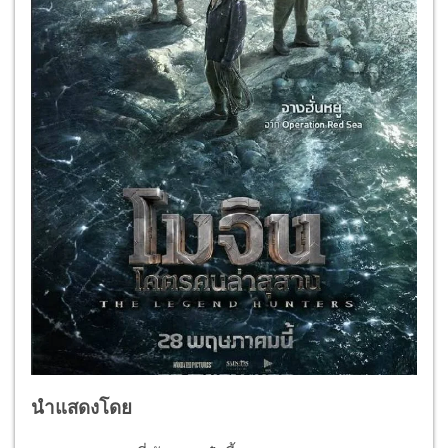
นำแสดงโดย