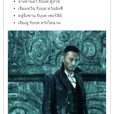
จางหานอวี่ รับบท หูป๋าอี้
เจียงเหวิน รับบท หวังเผิงซี
หลู่จิ่งซาน รับบท เชอร์ลีย์
เจียงอู่ รับบท หวังไคฉวน