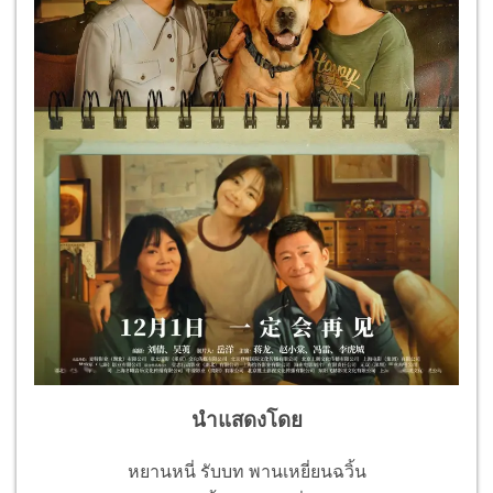
นำแสดงโดย
หยานหนี่ รับบท พานเหยี่ยนฉวิ้น