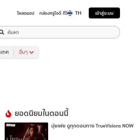
TH
เข้าสู่ระบบ
โหลดแอป
กล่องทรูไอดี ทีวี
ระเทศ
อื่นๆ
ยอดนิยมในตอนนี้
มุ่ยเฟย ดูทุกตอนทาง TrueVisions NOW