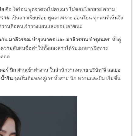
สัยเสีย คือ ใจร้อน พูดจาตรงไปตรงมา ไม่ชอบโลกสวย ความ
หวาน
เป็นสาวเรียบร้อย พูดจาเพราะ อ่อนโยน ทุกคนที่เห็นจึง
ิงแล้วหวานคือคนเจ้าวางแผนและชอบเอาชนะ
อนกัน
มาลีวรรณ บำรุงนาคร
และ
มาลีวรรณ บำรุงนคร
ทั้งคู่
ดียว ความสับสนชื่อทำให้ทั้งสองสาวได้รับเอกสารผิดทาง
าตลอด
เตอร์
นิก
ผ่านเข้าทำงาน ในสำนักงานทนาย บริษัท“จี ลอเยอ
ะ
น้ำริน
จุดเริ่มต้นของคู่เวร ทั้งสาม นิก หวานและบีม เริ่มขึ้น