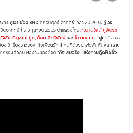
อละคร คู่เวร ช่อง 3HD
คู่เวร
ทุกวันศุกร์-อาทิตย์ เวลา 20.20 น.
่มวันอาทิตย์ที่ 5 มิถุนายน 2565 นำแสดงโดย
ภณ ณวัสน์ ภู่พันธัช
ริเซีย ธัญชนก กู๊ด
,
ก็อต อิทธิพัทธ์
และ
โม มนชนก
“
คู
เวร
”
ละคร
่อง 3 เรื่องราวของแก๊งเพื่อนรัก 4 คนที่ต้องมาพัวพันกันจนกลาย
“คิง สมจริง”
แห่งค่ายกู๊ดฟิลลิ่ง
คู
่กรรมต่อกัน ผลงานของผู้จัด