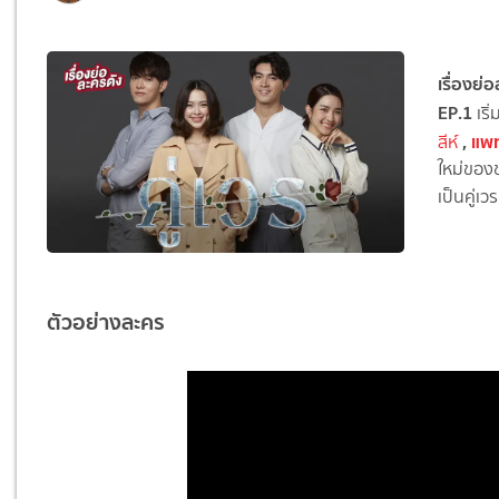
เรื่องย่
EP.1
เริ
,
แพท
สีห์
ใหม่ของช
เป็
น
คู
เวร
ตัวอย่างละคร