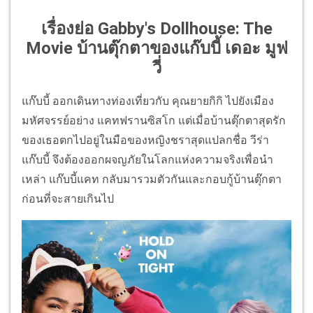
เรื่องย่อ Gabby's Dollhouse: The
Movie บ้านตุ๊กตาของแก๊บบี้ เดอะ มูฟ
วี่
แก๊บบี้ ออกเดินทางท่องเที่ยวกับ คุณยายกิกิ ไปยังเมือง
มหัศจรรย์อย่าง แคทฟรานซิสโก แต่เมื่อบ้านตุ๊กตาสุดรัก
ของเธอตกไปอยู่ในมือของหญิงชราสุดแปลกชื่อ วีร่า
แก๊บบี้ จึงต้องออกผจญภัยในโลกแห่งความจริงเพื่อนำ
เหล่า แก๊บบี้แคท กลับมารวมตัวกันและกอบกู้บ้านตุ๊กตา
ก่อนที่จะสายเกินไป