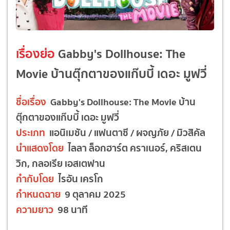
เรื่องย่อ
Gabby's Dollhouse: The
Movie บ้านตุ๊กตาของแก๊บบี้ เดอะ มูฟวี่
ชื่อเรื่อง
Gabby's Dollhouse: The Movie บ้าน
ตุ๊กตาของแก๊บบี้ เดอะ มูฟวี่
ประเภท
แอนิเมชัน / แฟนตาซี / ผจญภัย / มิวสิคัล
นำแสดงโดย
ไลลา ล็อกฮาร์ต คราเนอร์, คริสเตน
วิก, กลอเรีย เอสเตฟาน
กำกับโดย
ไรอัน เครโก
กำหนดฉาย
9 ตุลาคม 2025
ความยาว
98 นาที