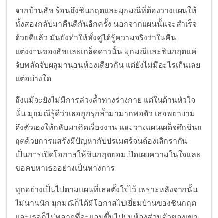
จากบ้านธัช ร้อนถึงชินกฤตและมุกมณีที่ต้องวางแผนให้
ทั้งสองกลับมาคืนดีกันอีกครั้ง นอกจากแผนนั้นจะสำเร็จ
ด้วยดีแล้ว มันยังทำให้ทั้งคู่ได้รู้ความจริงว่าในคืน
แต่งงานของธัชและเกล็ดดาวนั้น มุกมณีและชินกฤตแค่
จับพลัดจับผลูมานอนห้องเดียวกัน แต่ยังไม่มีอะไรเกินเลย
แต่อย่างใด
ถึงแม้จะยังไม่มีการล่วงล้ำทางร่างกาย แต่ในด้านหัวใจ
นั้น มุกมณีรู้ดีว่าเธอถูกรุกล้ำมามากพอตัว เธอพยายาม
ดึงตัวเองให้กลับมาคิดเรื่องงาน และวางแผนเผด็จศึกชินก
ฤตด้วยการแสร้งมีปัญหากับปรเมศร์จนต้องเลิกรากัน
เป็นการเปิดโอกาสให้ชินกฤตยอมเปิดเผยความในใจและ
ขอคบหาเธออย่างเป็นทางการ
ทุกอย่างเป็นไปตามแผนที่เธอตั้งใจไว้ เพราะหลังจากนั้น
ไม่นานนัก มุกมณีก็ได้มีโอกาสไปเยี่ยมบ้านของชินกฤต
และเธอก็ไม่พลาดที่จะแอบขึ้นไปบนห้องส่วนตัวของเขา