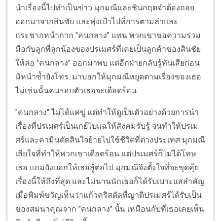
นำเรื่องนี้ไปทำเป็นข่าว มุกมณีและชินกฤตจำต้องถอย
ออกมาจากสินชัย และพุ่งเป้าไปที่การตามล่าและ
กระชากหน้ากาก "คนกลาง" แทน พวกเขาขอความร่วม
มือกับลูกพี่ลูกน้องของปรเมศร์ที่เคยเป็นลูกค้าของสินชัย
ให้ล่อ "คนกลาง" ออกมาพบ แต่อีกฝ่ายกลับรู้ทันเสียก่อน
มิหนำซ้ำยังโทร. มาบอกให้มุกมณีหยุดตามเรื่องของเธอ
ไม่เช่นนั้นคนรอบตัวเธอจะเดือดร้อน
"คนกลาง" ไม่ได้แค่ขู่ แต่ทำให้ดูเป็นตัวอย่างด้วยการนำ
เรื่องที่ปรเมศร์เป็นเกย์ไปแฉให้สังคมรับรู้ จนทำให้ปรเม
ศร์และคามินตัดสินใจย้ายไปใช้ชีวิตที่ต่างประเทศ มุกมณี
เสียใจที่ทำให้พวกเขาเดือดร้อน แต่ปรเมศร์ก็ไม่ได้โทษ
เธอ แถมยังบอกให้เธอสู้ต่อไป มุกมณีจึงตั้งใจที่จะขุดคุ้ย
เรื่องนี้ให้ถึงที่สุด และไม่นานนักเธอก็ได้รับเบาะแสสำคัญ
เมื่อพิมพ์ขวัญเห็นว่าแก้วคริสตัลที่ญาติปรเมศร์ได้รับเป็น
ของสมนาคุณจาก "คนกลาง" นั้น เหมือนกับที่เธอเคยเห็น