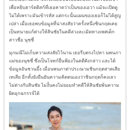
เพื่อหยิบฮาร์ดดิสก์ที่เธอคาดว่าเป็นของเอวา แม้จะเปิดดู
ไม่ได้เพราะมันเข้ารหัส แต่กระนั้นแผนของเธอก็ไม่ได้สูญ
เปล่า เมื่อเธอพบข้อมูลที่น่าสงสัยว่าครั้งหนึ่งชินกฤตเคย
เป็นทนายแก้ต่างให้สินชัยในคดีล่วงละเมิดทางเพศเด็ก
สาวชื่อ นุชชี่
มุกมณีไม่เก็บความสงสัยไว้นาน เธอรีบตรงไปหา นพนภา
แม่ของนุชชี่ ซึ่งเป็นโจทก์ยื่นฟ้องในคดีดังกล่าว และได้
ข้อมูลอันชวนอึ้ง เมื่อนพนภาด่าประณามชินกฤตสาดเสีย
เทเสีย อีกทั้งยังยืนยันความคิดตนเองว่าชินกฤตก็คงเลว
ไม่ต่างกับสินชัย ไม่งั้นคงไม่ยอมทำคดีให้สินชัยพ้นความ
ผิดอุกฉกรรจ์ได้