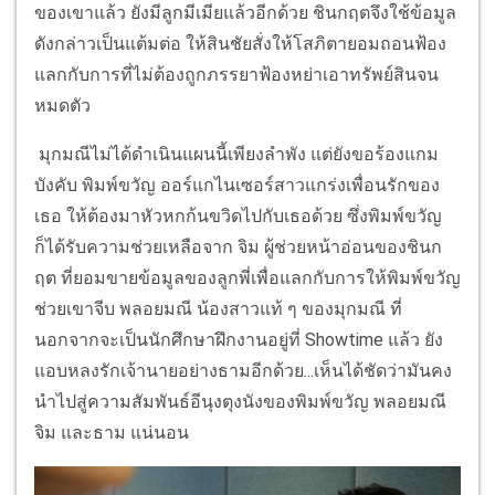
ของเขาแล้ว ยังมีลูกมีเมียแล้วอีกด้วย ชินกฤตจึงใช้ข้อมูล
ดังกล่าวเป็นแต้มต่อ ให้สินชัยสั่งให้โสภิตายอมถอนฟ้อง
แลกกับการที่ไม่ต้องถูกภรรยาฟ้องหย่าเอาทรัพย์สินจน
หมดตัว
มุกมณีไม่ได้ดำเนินแผนนี้เพียงลำพัง แต่ยังขอร้องแกม
บังคับ พิมพ์ขวัญ ออร์แกไนเซอร์สาวแกร่งเพื่อนรักของ
เธอ ให้ต้องมาหัวหกก้นขวิดไปกับเธอด้วย ซึ่งพิมพ์ขวัญ
ก็ได้รับความช่วยเหลือจาก จิม ผู้ช่วยหน้าอ่อนของชินก
ฤต ที่ยอมขายข้อมูลของลูกพี่เพื่อแลกกับการให้พิมพ์ขวัญ
ช่วยเขาจีบ พลอยมณี น้องสาวแท้ ๆ ของมุกมณี ที่
นอกจากจะเป็นนักศึกษาฝึกงานอยู่ที่ Showtime แล้ว ยัง
แอบหลงรักเจ้านายอย่างธามอีกด้วย...เห็นได้ชัดว่ามันคง
นำไปสู่ความสัมพันธ์อีนุงตุงนังของพิมพ์ขวัญ พลอยมณี
จิม และธาม แน่นอน