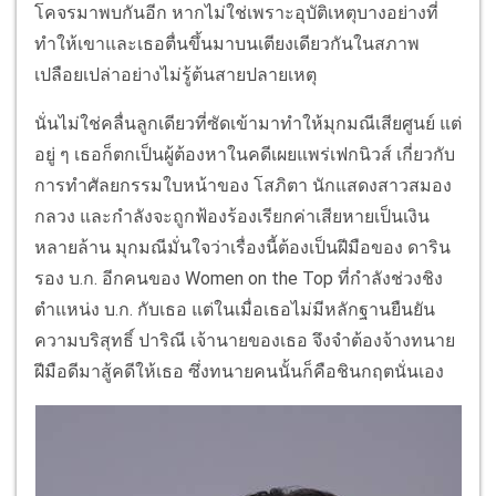
โคจรมาพบกันอีก หากไม่ใช่เพราะอุบัติเหตุบางอย่างที่
ทำให้เขาและเธอตื่นขึ้นมาบนเตียงเดียวกันในสภาพ
เปลือยเปล่าอย่างไม่รู้ต้นสายปลายเหตุ
นั่นไม่ใช่คลื่นลูกเดียวที่ซัดเข้ามาทำให้มุกมณีเสียศูนย์ แต่
อยู่ ๆ เธอก็ตกเป็นผู้ต้องหาในคดีเผยแพร่เฟกนิวส์ เกี่ยวกับ
การทำศัลยกรรมใบหน้าของ โสภิตา นักแสดงสาวสมอง
กลวง และกำลังจะถูกฟ้องร้องเรียกค่าเสียหายเป็นเงิน
หลายล้าน มุกมณีมั่นใจว่าเรื่องนี้ต้องเป็นฝีมือของ ดาริน
รอง บ.ก. อีกคนของ Women on the Top ที่กำลังช่วงชิง
ตำแหน่ง บ.ก. กับเธอ แต่ในเมื่อเธอไม่มีหลักฐานยืนยัน
ความบริสุทธิ์ ปาริณี เจ้านายของเธอ จึงจำต้องจ้างทนาย
ฝีมือดีมาสู้คดีให้เธอ ซึ่งทนายคนนั้นก็คือชินกฤตนั่นเอง