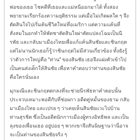
พ่อของเธอ โชคดีที่เธอและแม่หนีออกมาได้ ทั้งสอง
พยายามเรียกร้องความยุติธรรม แต่เมื่อไม่เกิดผลใด ๆ จึง
ตัดสินใจไปเริ่มต้นชีวิตใหม่ที่อเมริกา แต่ความแค้นที่
สั่งสมในอกทำให้พัดชาตัดสินใจผ่าตัดแปลงโฉมเป็นนี
รพัธ และกลับมาเมืองไทยเพื่อแก้แค้นสินชัยและชินกฤต
แต่ไม่นานนักเธอก็รู้ว่าชินกฤตไม่มีส่วนเกี่ยวข้อง ทั้งยังรู้
ว่าตัวการใหญ่คือ "ท่าน" ของสินชัย เธอจึงแฝงตัวเข้าไป
เป็นคนส่งเด็กให้สินชัย เพื่อหาคำตอบว่าท่านของสินชัย
คือใครนั่นเอง
มุกมณีและชินกฤตตกลงที่จะช่วยนีรพัธหาคำตอบนั้น
ประจวบเหมาะพอดีกับที่ช่อผกา อดีตคู่หมั้นของธาม กลับ
มาเมืองไทย และเปรย ๆ ว่าเคยเห็นสินชัยแวะไปบ้าน
ท่านสุรชิต ซึ่งเป็นอดีตนักการเมืองผู้ทรงอิทธิพล และเป็น
ลุงของเพื่อนเธอ อยู่บ่อย ๆ พวกเขาจึงสันนิษฐานว่านี่อาจ
จะเป็นท่านของสินชัยจริง ๆ