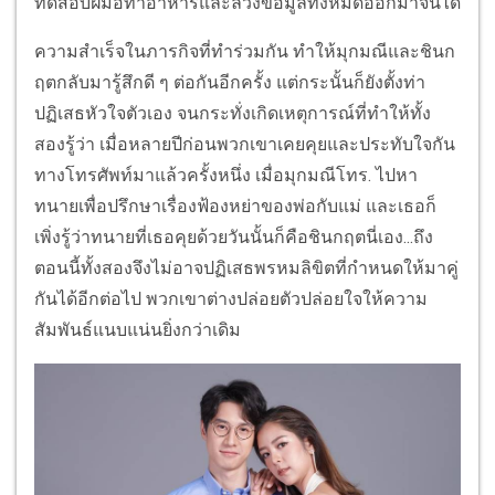
ทดสอบฝีมือทำอาหารและล้วงข้อมูลทั้งหมดออกมาจนได้
ความสำเร็จในภารกิจที่ทำร่วมกัน ทำให้มุกมณีและชินก
ฤตกลับมารู้สึกดี ๆ ต่อกันอีกครั้ง แต่กระนั้นก็ยังตั้งท่า
ปฏิเสธหัวใจตัวเอง จนกระทั่งเกิดเหตุการณ์ที่ทำให้ทั้ง
สองรู้ว่า เมื่อหลายปีก่อนพวกเขาเคยคุยและประทับใจกัน
ทางโทรศัพท์มาแล้วครั้งหนึ่ง เมื่อมุกมณีโทร. ไปหา
ทนายเพื่อปรึกษาเรื่องฟ้องหย่าของพ่อกับแม่ และเธอก็
เพิ่งรู้ว่าทนายที่เธอคุยด้วยวันนั้นก็คือชินกฤตนี่เอง...ถึง
ตอนนี้ทั้งสองจึงไม่อาจปฏิเสธพรหมลิขิตที่กำหนดให้มาคู่
กันได้อีกต่อไป พวกเขาต่างปล่อยตัวปล่อยใจให้ความ
สัมพันธ์แนบแน่นยิ่งกว่าเดิม