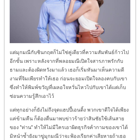
แต่มุกมณีกับชินกฤตก็ไม่ใช่คู่เดียวที่ความสัมพันธ์ก้าวไป
อีกขั้น เพราะหลังจากที่พลอยมณีเปิดใจสารภาพรักกับ
ธามและต้องผิดหวังมาแล้ว เธอก็เริ่มหันมาเห็นความดี
งามที่จิมเพียรทำให้เธอ ก่อนจะยอมเปิดใจลองคบกับเขา
ซึ่งทำให้พิมพ์ขวัญที่เผลอใจหวั่นไหวไปกับเขาได้แต่เก็บ
ซ่อนความรู้สึกเอาไว้
แต่ทุกอย่างก็ยังไม่ถึงจุดแฮปปี้เอนดิ้ง พวกเขาดีใจได้เพียง
แค่ข้ามคืน ก็ต้องตื่นมาพบข่าวร้ายว่าสินชัยใช้เส้นสาย
ของ "ท่าน" ทำให้ไม่มีใครเอาผิดธุรกิจค้ากามของเขาได้
มิหนำซ้ำยังมาขู่มุกมณีว่าจะฟ้องเรียกค่าเสียหายถ้าเธอ