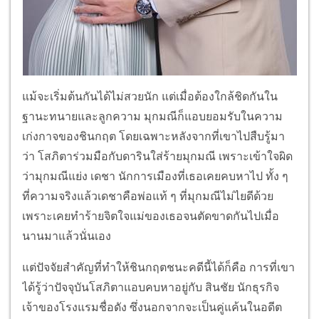
แม้จะเริ่มต้นกันได้ไม่สวยนัก แต่เมื่อต้องใกล้ชิดกันใน
ฐานะทนายและลูกความ มุกมณีก็แอบยอมรับในความ
เก่งกาจของชินกฤต โดยเฉพาะหลังจากที่เขาไปสืบรู้มา
ว่า โสภิตาร่วมมือกับดารินใส่ร้ายมุกมณี เพราะเข้าใจผิด
ว่ามุกมณีแย่ง เดชา นักการเมืองที่เธอเคยคบหาไป ทั้ง ๆ
ที่ความจริงแล้วเดชาคือพ่อแท้ ๆ ที่มุกมณีไม่ไยดีด้วย
เพราะเคยทำร้ายจิตใจแม่ของเธอจนตัดขาดกันไปเมื่อ
นานมาแล้วนั่นเอง
แต่ปัจจัยสำคัญที่ทำให้ชินกฤตชนะคดีนี้ได้ก็คือ การที่เขา
ได้รู้ว่าปัจจุบันโสภิตาแอบคบหาอยู่กับ สินชัย นักธุรกิจ
เจ้าของโรงแรมชื่อดัง ซึ่งนอกจากจะเป็นคู่แค้นในอดีต