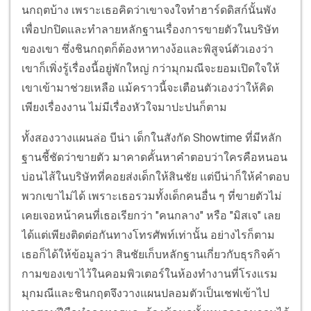
นกฤตบ้าง เพราะเธอคิดว่าเขาจงใจทำฮาร์ดดิสก์นั้นพัง
เพื่อปกปิดและทำลายหลักฐานเรื่องการขายตัวในบริษัท
ของเขา ซึ่งชินกฤตก็ต้องหาทางง้อและพิสูจน์ตัวเองว่า
เขาก็เพิ่งรู้เรื่องนี้อยู่พักใหญ่ กว่ามุกมณีจะยอมเปิดใจให้
เขาเข้ามาช่วยเหลือ แม้คราวนี้จะเตือนตัวเองว่าให้คิด
เพียงเรื่องงาน ไม่มีเรื่องหัวใจมาปะปนก็ตาม
ทั้งสองวางแผนล่อ บีน่า เด็กในสังกัด Showtime ที่มีหลัก
ฐานชี้ชัดว่าขายตัว มาคาดคั้นหาคำตอบว่าใครคือหนอน
บ่อนไส้ในบริษัทที่คอยส่งเด็กให้สินชัย แต่บีน่าก็ให้คำตอบ
พวกเขาไม่ได้ เพราะเธอรวมทั้งเด็กคนอื่น ๆ ที่ขายตัวไม่
เคยเจอหน้าคนที่เธอเรียกว่า "คนกลาง" หรือ "มิสเจ" เลย
ได้แต่เพียงติดต่อกันทางโทรศัพท์เท่านั้น อย่างไรก็ตาม
เธอก็ได้ให้ข้อมูลว่า สินชัยเก็บหลักฐานเกี่ยวกับธุรกิจค้า
กามของเขาไว้ในคอมพิวเตอร์ในห้องทำงานที่โรงแรม
มุกมณีและชินกฤตจึงวางแผนปลอมตัวเป็นเชฟเข้าไป