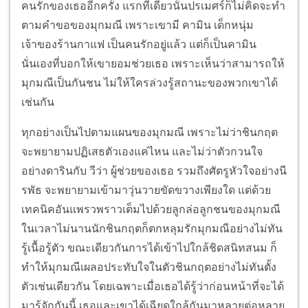
คนรักของเธออีกครั้ง แรกทีเดียวนั้นปรเมศร์ก็ไม่คิดจะทำ
ตามคำขอของมุกมณี เพราะเขามี คามิน เด็กหนุ่ม
เจ้าของร้านกาแฟ เป็นคนรักอยู่แล้ว แต่ก็เป็นคามิน
นั่นเองที่บอกให้เขายอมช่วยเธอ เพราะเห็นว่าสามารถให้
มุกมณีเป็นกันชน ไม่ให้ใครล่วงรู้สถานะของพวกเขาได้
เช่นกัน
ทุกอย่างเป็นไปตามแผนของมุกมณี เพราะไม่ว่าชินกฤต
จะพยายามปฏิเสธตัวเองแค่ไหน และไม่ว่าตัวกวนใจ
อย่างดารินกับ วีว่า ผู้ช่วยของเธอ รวมถึงศัตรูหัวใจอย่างนี
รพัธ จะพยายามเข้ามาวุ่นวายขัดขวางเพียงใด แต่ด้วย
เทคนิคอันแพรวพราวเต็มไปด้วยลูกล่อลูกชนของมุกมณี
ในเวลาไม่นานนักชินกฤตก็ตกหลุมรักมุกมณีอย่างไม่ทัน
รู้เนื้อรู้ตัว ขณะเดียวกันการได้เข้าไปใกล้ชิดสนิทสนม ก็
ทำให้มุกมณีเผลอประทับใจในตัวชินกฤตอย่างไม่ทันตั้ง
ตัวเช่นเดียวกัน โดยเฉพาะเมื่อเธอได้รู้ว่าก่อนหน้าที่จะได้
มารู้จักกันนี้ เธอและเขาได้เฉียดใกล้กันมาหลายต่อหลาย