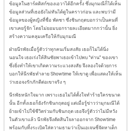
ข้อมูลในฮาร์ดดิสก์ของเอวาได้อีกครั้ง ซึ่งมุกมณีก็ได้เห็น
ข้อมูลส่วนที่เธอยังไม่ทันได้ดูในคราวก่อน และพบว่ามี
ข้อมูลของผู้หญิงที่ชื่อ พัดชา ซึ่งชินกฤตบอกว่าเป็นคนที่
เขาเคยรู้จัก โดยไม่ยอมบอกรายละเอียดมากกว่านั้น ยิ่ง
สร้างความคลุมเครือให้กับมุกมณี
ฝ่ายนีรพัธเมื่อรู้ตัวว่าทุกคนเริ่มสงสัย เธอก็ไม่ได้นิ่ง
นอนใจ เธอเร่งให้สินชัยพาเธอเข้าไปพบ "ท่าน" ของเขา
ซึ่งยิ่งทำให้เขาเกิดความระแวงสงสัย จึงลองใจด้วยการ
บอกให้นีรพัธทำลาย Showtime ให้เขาดู เพื่อแสดงให้เห็น
ว่าเธอจงรักภักดีต่อเขาจริง ๆ
นีรพัธหนักใจมาก เพราะเธอไม่ได้ตั้งใจทำร้ายใครขนาด
นั้น อีกทั้งเธอก็ยังรักชินกฤตอยู่ แต่เมื่อรู้ข่าวว่ามุกมณีได้
ย้ายเข้าไปใช้ชีวิตร่วมกับชินกฤต เธอจึงรู้ตัวว่าไม่มีหวัง
ในตัวเขาแล้ว นีรพัธจึงตัดสินใจลาออกจาก Showtime
พร้อมกับทิ้งระเบิดใส่ความธามว่าเป็นเอเจนซี่จัดหาเด็ก