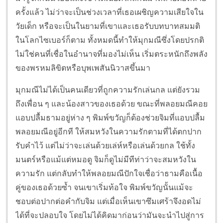
ครั้งแล้ว ไม่ว่าจะเป็นช่วงเวลาที่เธอเผชิญความเสียใจใน
วัยเด็ก หรือจะเป็นในยามที่เขาและเธอรับบทบาทสมมติ
ในโลกไซเบอร์ก็ตาม ทั้งหมดนี้ทำให้มุกมณีซึ่งโดยปรกติ
ไม่ใช่คนที่เชื่อในอำนาจที่มองไม่เห็น เริ่มตระหนักถึงพลัง
ของพรหมลิขิตหรือบุพเพสันนิวาสขึ้นมา
มุกมณีไม่ได้เป็นคนเดียวที่ถูกความรักเล่นกล แต่ยังรวม
ถึงเพื่อน ๆ และน้องสาวของเธอด้วย ขณะที่พลอยมณีคอย
แอบปลื้มธามอยู่ห่าง ๆ พิมพ์ขวัญก็ต้องช่วยจิมที่แอบปลื้ม
พลอยมณีอยู่อีกที ให้สมหวังในความรักตามที่ได้ตกปาก
รับคำไว้ แต่ไม่ว่าจะเล่นด้วยเล่ห์หรือเล่นด้วยกล ใช้ทั้ง
มนตร์หรือแม้แต่หมอดู จิมก็ดูไม่มีทีท่าว่าจะสมหวังใน
ความรัก แต่กลับทำให้พลอยมณีปักใจเชื่อว่าธามคือเนื้อ
คู่ของเธอด้วยซ้ำ จนเขาเริ่มท้อใจ พิมพ์ขวัญนั้นแม้จะ
ชอบต่อปากต่อคำกับจิม แต่เมื่อเห็นเขาซึมเศร้าจึงอดไม่
ได้ที่จะปลอบใจ โดยไม่ได้คิดมาก่อนว่ามันจะนำไปสู่การ