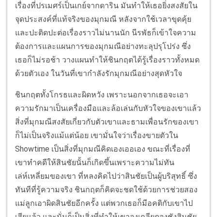
เรื่องที่ปรเมศร์เป็นเกย์จากดาริน มันทำให้เธอยิ่งสงสัยใน
จุดประสงค์ที่แท้จริงของมุกมณี หลังจากใช้เวลาขุดคุ้ย
และปะติดปะต่อเรื่องราวไม่นานนัก นีรพัธก็เข้าใจความ
ต้องการและแผนการของมุกมณีอย่างทะลุปรุโปร่ง ซึ่ง
เธอก็ไม่รอช้า วางแผนทำให้ชินกฤตได้รู้เรื่องราวทั้งหมด
ด้วยตัวเอง ในวันที่เขากำลังรักมุกมณีอย่างสุดหัวใจ
ชินกฤตทั้งโกรธและผิดหวัง เพราะนอกจากเธอจะเอา
ความรักมาเป็นเครื่องมือและล้อเล่นกับหัวใจของเขาแล้ว
สิ่งที่มุกมณีสงสัยเกี่ยวกับตัวเขาและธามเพื่อนรักของเขา
ก็ไม่เป็นจริงแม้แต่น้อย เขามั่นใจว่าเรื่องขายตัวใน
Showtime เป็นสิ่งที่มุกมณีคิดเองเออเอง ขณะที่เรื่องที่
เขาทำคดีให้สินชัยนั้นก็เกิดขึ้นเพราะความไม่ทัน
เล่ห์เหลี่ยมของเขา ที่หลงคิดไปว่าสินชัยเป็นผู้บริสุทธิ์ ซึ่ง
ทันทีที่รู้ความจริง ชินกฤตก็คิดจะชดใช้ด้วยการช่วยสอง
แม่ลูกเอาผิดสินชัยอีกครั้ง แต่พวกเธอก็มีอคติกับเขาไป
เสียแล้ว และนั่นก็เป็นสิ่งที่ทำให้เขาจงเกลียดจงชังสินชัย