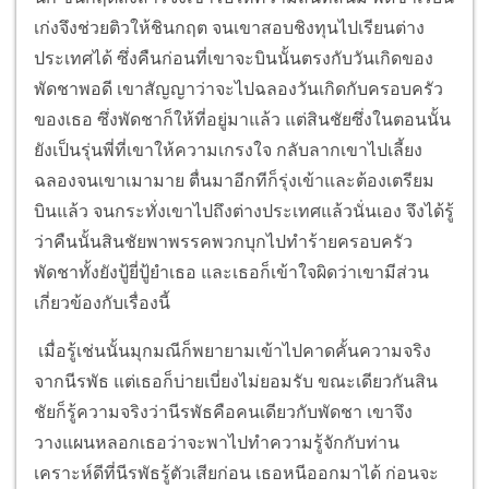
เก่งจึงช่วยติวให้ชินกฤต จนเขาสอบชิงทุนไปเรียนต่าง
ประเทศได้ ซึ่งคืนก่อนที่เขาจะบินนั้นตรงกับวันเกิดของ
พัดชาพอดี เขาสัญญาว่าจะไปฉลองวันเกิดกับครอบครัว
ของเธอ ซึ่งพัดชาก็ให้ที่อยู่มาแล้ว แต่สินชัยซึ่งในตอนนั้น
ยังเป็นรุ่นพี่ที่เขาให้ความเกรงใจ กลับลากเขาไปเลี้ยง
ฉลองจนเขาเมามาย ตื่นมาอีกทีก็รุ่งเข้าและต้องเตรียม
บินแล้ว จนกระทั่งเขาไปถึงต่างประเทศแล้วนั่นเอง จึงได้รู้
ว่าคืนนั้นสินชัยพาพรรคพวกบุกไปทำร้ายครอบครัว
พัดชาทั้งยังปู้ยี่ปู้ยำเธอ และเธอก็เข้าใจผิดว่าเขามีส่วน
เกี่ยวข้องกับเรื่องนี้
เมื่อรู้เช่นนั้นมุกมณีก็พยายามเข้าไปคาดคั้นความจริง
จากนีรพัธ แต่เธอก็บ่ายเบี่ยงไม่ยอมรับ ขณะเดียวกันสิน
ชัยก็รู้ความจริงว่านีรพัธคือคนเดียวกับพัดชา เขาจึง
วางแผนหลอกเธอว่าจะพาไปทำความรู้จักกับท่าน
เคราะห์ดีที่นีรพัธรู้ตัวเสียก่อน เธอหนีออกมาได้ ก่อนจะ