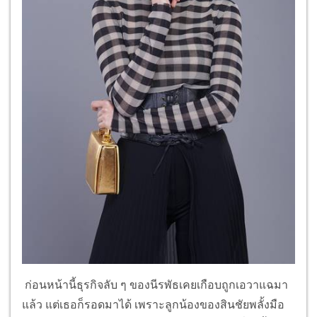
ก่อนหน้านี้ธุรกิจลับ ๆ ของนีรพัธเคยเกือบถูกเอวาแฉมา
แล้ว แต่เธอก็รอดมาได้ เพราะลูกน้องของสินชัยพลั้งมือ