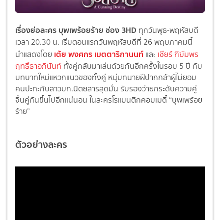
เรื่องย่อละคร บุพเพร้อยร้าย ช่อง 3HD
ทุกวันพุธ-พฤหัสบดี
เวลา 20.30 น. เริ่มตอนแรกวันพฤหัสบดีที่ 26 พฤษภาคมนี้
เต้ย พงศกร เมตตาริกานนท์
นำแสดงโดย
และ
เชียร์ ฑิฆัมพร
ฤทธิ์ธาอภินันท์
ทั้งคู่กลับมาเล่นด้วยกันอีกครั้งในรอบ 5 ปี กับ
บทบาทใหม่แหวกแนวของทั้งคู่ หนุ่มทนายฝีปากกล้าผู้ไม่ยอม
คนปะทะกับสาวบก.นิตยสารสุดมั่น รับรองว่ายกระดับความคู่
จิ้นคู่กันขึ้นไปอีกแน่นอน ในละครโรแมนติกคอมเมดี้ “บุพเพร้อย
ร้าย”
ตัวอย่างละคร