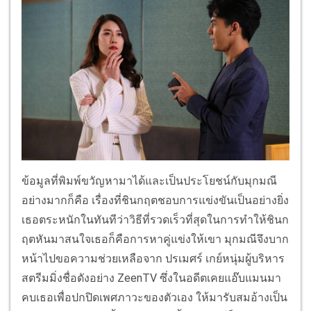
ข้อมูลที่พิมพ์ขวัญหามาได้และเป็นประโยชน์กับมุกมณี
อย่างมากก็คือ เรื่องที่ชินกฤตชอบการแข่งขันเป็นอย่างยิ่ง
เธอตระหนักในทันทีว่าวิธีที่รวดเร็วที่สุดในการทำให้ชินก
ฤตหันมาสนใจเธอก็คือการหาคู่แข่งให้เขา มุกมณีจึงบาก
หน้าไปขอความช่วยเหลือจาก ปรเมศร์ เกย์หนุ่มผู้บริหาร
สตรีมมิ่งชื่อดังอย่าง ZeenTV ซึ่งในอดีตเคยแอ๊บแมนมา
คบเธอเพื่อปกปิดเพศภาวะของตัวเอง ให้มารับสมอ้างเป็น