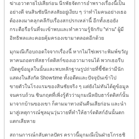
ฆ่าเอวาตายไปเสียก่อน นีรพัธจัดการอำพรางเรื่องนี้เป็น
อย่างดี จนสินชัยนึกสงสัยอยู่เงียบ ๆ ว่าทำไมคนอย่างเธอ
ต้องลงมาคลุกคลีกับเรื่องสกปรกเหล่านี้ อีกทั้งเธอยัง
กระตือรือร้นที่จะเข้าพบและทำความรู้จักกับ "ท่าน" ผู้มี
อิทธิพลและคอยคุ้มครองเขามาตลอดอีกด้วย
มุกมณีเกือบถอดใจจากเรื่องนี้ หากไม่ใช่เพราะพิมพ์ขวัญ
หาคนถอดรหัสฮาร์ดดิสก์ของเอวามาจนได้ พวกเธอรีบ
เปิดดูข้อมูลในนั้นและพบหลักฐานรูปถ่ายที่ชี้ชัดว่ามีนัก
แสดงในสังกัด Showtime ทั้งอดีตและปัจจุบันเข้าไป
ขายตัวในโรงแรมของสินชัยจริง ๆ แต่ยังไม่ทันได้ดูข้อมูล
จนครบถ้วน ชินกฤตที่เพิ่งรู้ตัวว่ามุกมณีหยิบฮาร์ดดิสก์นั้น
มาจากบ้านของเขา ก็ตามมาทวงมันคืนเสียก่อน และนำ
มาสู่เหตุการณ์ชุลมุนวุ่นวายที่ทำให้ฮาร์ดดิสก์อันนั้นตก
แตกเสียหาย
สถานการณ์กลับตาลปัตร คราวนี้มุกมณีเป็นฝ่ายโกรธชิ