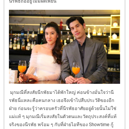
นีรพัธถืออยู่ไม่มีผิดเพี้ยน
มุกมณีที่สงสัยนีรพัธมาได้พักใหญ่ ค่อนข้างมั่นใจว่านี
รพัธนี่แหละคือคนกลาง เธอจึงเข้าไปสืบประวัติของอีก
ฝ่าย ก่อนจะรู้ว่าครอบครัวที่นีรพัธอาศัยอยู่ด้วยนั้นไม่ใช่
แม่แท้ ๆ มุกมณีเริ่มสงสัยในตัวตนและวัตถุประสงค์ที่แท้
จริงของนีรพัธ พร้อม ๆ กับที่ฝ่ายไอทีของ Showtime กู้