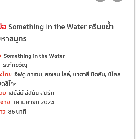
ย่อ
Something in the Water ครีบขย้ำ
มหาสมุทร
ง
Something in the Water
ท
ระทึกขวัญ
งโดย
ฮิฟตู กาเซม, ลอเรน ไลล์, นาตาลี มิตสัน, นิโคล
ซตสึโกะ
โดย
เฮย์ลีย์ อีสตัน สตรีท
ฉาย
18 เมษายน 2024
าว
86 นาที