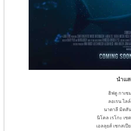
นำแส
ฮิฟตู กาเซม
ลอเรน ไลล์ 
นาตาลี มิตสัน
นิโคล เรโกะ เซต
เอลลุยส์ เชกสเปีย