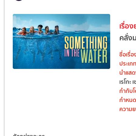
เรื่อง
คลั่ง
ชื่อเรื่อ
ประเภ
นำแสด
เรโกะ เ
กำกับ
กำหนด
ความย