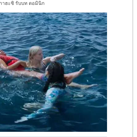
าฮะชิ รับบท ดอมินิก