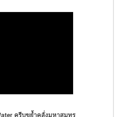
Water ครีบขย้ำคลั่งมหาสมุทร