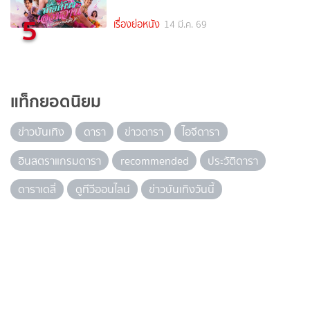
5
เรื่องย่อหนัง
14 มี.ค. 69
แท็กยอดนิยม
ข่าวบันเทิง
ดารา
ข่าวดารา
ไอจีดารา
อินสตราแกรมดารา
recommended
ประวัติดารา
ดาราเดลี่
ดูทีวีออนไลน์
ข่าวบันเทิงวันนี้