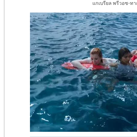
แกเบรียล พรีวอซ-ทาก