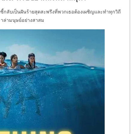
ซี้กลับเป็นฝันร้ายสุดสะพรึงที่พวกเธอต้องเผชิญและทำทุกวิถี
นมาล่ามนุษย์อย่างสาสม