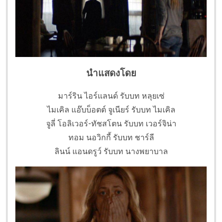
นำแสดงโดย
มาร์ริน ไอร์แลนด์ รับบท หลุยเซ่
ไมเคิล แอ๊บบ็อตต์ จูเนียร์ รับบท ไมเคิล
จูลี่ โอลิเวอร์-ทัชสโตน รับบท เวอร์จิน่า
ทอม นอวิกกี้ รับบท ชาร์ลี
ลินน์ แอนดรูว์ รับบท นางพยาบาล