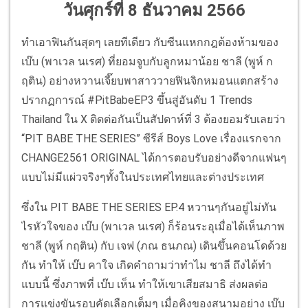
วันศุกร์ที่ 8 ธันวาคม 2566
ทำเอาฟินกันสุดๆ เลยทีเดียว กับซีนแหกกฎต้องห้ามของ
เบ๊บ (พาเวล นเรศ) ที่ยอมจูบกับลูกหมาน้อย ชาลี (พูห์ ก
ฤติน) อย่างหวานเจี๊ยบพาสาววายฟินจิกหมอนแตกสร้าง
ปรากฏการณ์ #PitBabeEP3 ขึ้นสู่อันดับ 1 Trends
Thailand ใน X ติดต่อกันเป็นสัปดาห์ที่ 3 ต้องยอมรับเลยว่า
“PIT BABE THE SERIES” ซีรีส์ Boys Love เรื่องแรกจาก
CHANGE2561 ORIGINAL ได้การตอบรับอย่างดีจากแฟนๆ
แบบไม่มีแผ่วจริงๆทั้งในประเทศไทยและต่างประเทศ
ซึ่งใน PIT BABE THE SERIES EP.4 หวานๆกันอยู่ไม่ทัน
ไรหัวใจของ เบ๊บ (พาเวล นเรศ) ก็ร้อนระอุเมื่อได้เห็นภาพ
ชาลี (พูห์ กฤติน) กับ เจฟ (ภณ ธนภณ) เดินขึ้นคอนโดด้วย
กัน ทำให้ เบ๊บ คาใจ เกิดคำถามว่าทำไม ชาลี ถึงได้ทำ
แบบนี้ ซึ่งภาพที่ เบ๊บ เห็น ทำให้เขาเสียสมาธิ ส่งผลต่อ
การแข่งขันรอบคัดเลือกเต็มๆ เมื่อคิงของสนามอย่าง เบ๊บ