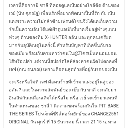
เวลานี้คือการมี ชาลี ที่คอยดูแลเบ๊บอย่างใกล้ชิด ด้านของ
เวย์ (นัท ศุภณัฐ) เพื่อนรักที่อยากพัฒนาเป็นที่รัก กับ เบ๊บ
แต่เพราะความไม่กล้าข้ามเฟรนด์โซนจึงได้แต่เก็บความ
รักเป็นความลับ ได้แต่เฝ้าดูแลเบ๊บที่บาดเจ็บอยู่ห่างๆแบบ
ห่วงๆ ด้านของทีม X-HUNTER อลัน และทุกคนเครียด
มากกับอุบัติเหตุในครั้งนี้ สำหรับปัญหาที่เกิดขึ้นกับรถ
ของเบ๊บ พร้อมกับตามหาว่าคนในอู่มีใครเป็นหนอนบ่อน
ไส้หรือเปล่า แต่งานนี้สปอร์ตไลฟ์ส่องหาคนผิดไปตกลงที่
เจฟ (ภณ ธนภณ) เพราะคือคนสุดท้ายที่อยู่กับรถของเบ๊บ
จะจริงหรือไม่ที่ เจฟ คือคนร้ายที่เข้ามาแฝงอยู่ในอู่ของ
อลัน ? และในความสัมพันธ์ของ เบ๊บ กับ ชาลี จะกลับมา
อินเลิฟกันเหมือนเดิมได้หรือไม่ หรือ เวย์ จะเข้ามาแทนที่
ในตำแหน่งของ ชาลี ? ติดตามชมพร้อมกันใน PIT BABE
THE SERIES โปรเจ็กต์ซีรีส์ฟอร์มยักษ์ของ CHANGE2561
ORIGINAL วัน ศุกร์ ที่ 15 ธันวาคม นี้ เวลา 21.15 น. ทาง