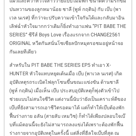
แผ่วและคว้าหัวใจสาววายแบบไม่มีพัก ขนาดความรักขม
ปนหวานของลูกหมาน้อย ชาลี (พูห์ กฤติน) กับ เบ๊บ (พา
เวล นเรศ) ที่กว่าจะปรับความเข้าใจกันได้และกลับมาอิน
เลิฟฉ่ำหัวใจมากกว่าเดิมก็ยิ่งทำเอาแฟน “PIT BABE THE
SERIES” ซีรีส์ Boys Love เรื่องแรกจาก CHANGE2561
ORIGINAL หวีดกันสนั่นโซเชียลปักหมุดรอชมอยู่หน้าจอ
กันเลยทีเดียว
สำหรับใน PIT BABE THE SERIES EP.5 ทำเอา X-
HUNTER หัวใจแทบหยุดเต้นเมื่อ เบ๊บ (พาเวล นเรศ) เกิด
อุบัติเหตุรถระเบิดไฟลุกโซนขึ้นขณะแข่งขัน ด้านชาลี
(พูห์ กฤติน) เมื่อเห็น เบ๊บ ประสบอุบัติเหตุก็พุ่งตัวเข้าไป
ช่วยแบบไม่สนใจชีวิต แต่งานนี้นับว่ายังเป็นเคราะห์ดีของ
เบ๊บที่ยังสามารถเอาชีวิตรอดมาได้ แต่ก็ทำให้เบ๊บต้องพัก
ฟื้นร่างกาย อลัน (สายลับ เหมวิช) ก็ทำได้เพียงปลอบใจเบ๊
บที่แม้ตอนนี้จะยังไม่สามารถลงแข่งได้เพราะต้องพักฟื้น
ร่างกายจากอุบัติเหตุในครั้งนี้ แต่สิ่งที่ฮีลใจเบ๊บที่สุด ณ