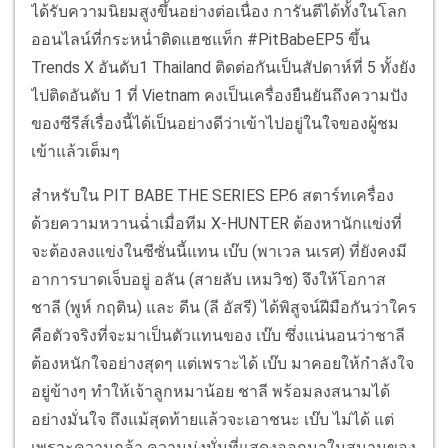
ได้รับความนิยมสูงขึ้นอย่างต่อเนื่อง การันตีได้ทั้งในโลก
ออนไลน์ที่กระหน่ำติดแฮชแท็ก #PitBabeEP5 ขึ้น
Trends X อันดับ1 Thailand ติดต่อกันเป็นสัปดาห์ที่ 5 ทั้งยัง
ไปติดอันดับ 1 ที่ Vietnam คงเป็นเครื่องยืนยันถึงความปัง
ของซีรีส์เรื่องนี้ได้เป็นอย่างดีว่าเข้าไปอยู่ในใจของผู้ชม
เข้าแล้วเต็มๆ
สำหรับใน PIT BABE THE SERIES EP.6 สตาร์ทเครื่อง
ด้วยความหวานฉ่ำเมื่อทีม X-HUNTER ต้องหานักแข่งที่
จะต้องลงแข่งในซีซั่นนี้แทน เบ๊บ (พาเวล นเรศ) ที่ยังคงมี
อาการบาดเจ็บอยู่ อลัน (สายลับ เหมวิช) จึงให้โอกาส
ชาลี (พูห์ กฤติน) และ ดีน (ลี อัสรี) ได้พิสูจน์ฝีมือกันว่าใคร
คือตัวจริงที่จะมาเป็นตัวแทนของ เบ๊บ ซึ่งแน่นอนว่าชาลี
ต้องหนักใจอย่างสุดๆ แต่เพราะได้ เบ๊บ มาคอยให้กำลังใจ
อยู่ข้างๆ ทำให้เจ้าลูกหมาน้อย ชาลี พร้อมลงสนามได้
อย่างมั่นใจ ถึงแม้สุดท้ายแล้วจะเอาชนะ เบ๊บ ไม่ได้ แต่
เพราะความกล้า ความมุ่งมั่นที่แสดงออกมาในสนามของ