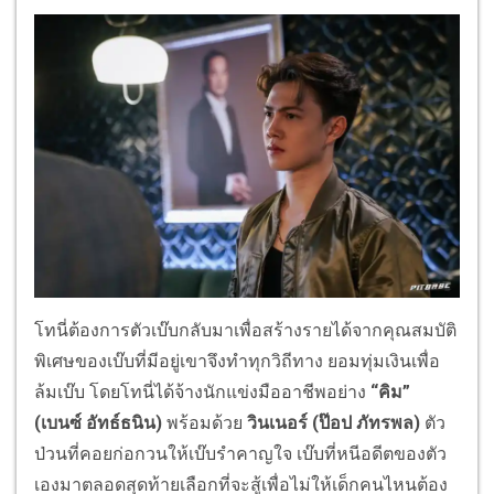
โทนี่ต้องการตัวเบ๊บกลับมาเพื่อสร้างรายได้จากคุณสมบัติ
พิเศษของเบ๊บที่มีอยู่เขาจึงทำทุกวิถีทาง ยอมทุ่มเงินเพื่อ
ล้มเบ๊บ โดยโทนี่ได้จ้างนักแข่งมืออาชีพอย่าง
“คิม”
(เบนซ์ อัทธ์ธนิน)
พร้อมด้วย
วินเนอร์ (ป๊อป ภัทรพล)
ตัว
ป่วนที่คอยก่อกวนให้เบ๊บรำคาญใจ เบ๊บที่หนีอดีตของตัว
เองมาตลอดสุดท้ายเลือกที่จะสู้เพื่อไม่ให้เด็กคนไหนต้อง