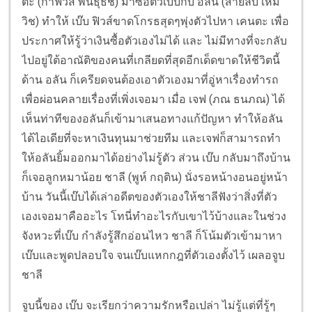
ตะ (กาฟิวส์ พันธุ์ธัช) มาซื้อตัวเบ๊บกับ อลัน (สายลับ เหม
วิช) ทำให้ เบ๊บ ฟิวส์ขาดโกรธสุดๆพุ่งตัวไปหา เคนตะ เพื่อ
ประกาศให้รู้ว่าเงินซื้อตัวเองไม่ได้ และ ไม่มีทางที่จะกลับ
ไปอยู่ใต้อาณัติของคนที่เกลียดที่สุดอีกเด็ดขาดให้ชีวิตนี้
ด้าน อลัน ก็เครียดจนต้องเอาตัวเองมาที่อู่หาเรื่องทำรถ
เพื่อผ่อนคลายเรื่องที่เพิ่งเจอมา เมื่อ เจฟ (ภณ ธนภณ) ได้
เห็นท่าทีของอลันก็เข้ามาเสนอทางแก้ปัญหา ทำให้อลัน
ได้ไอเดียที่จะหาเงินทุนมาช่วยทีม และเจฟก็สามารถทำ
ให้อลันยิ้มออกมาได้อย่างไม่รู้ตัว ส่วน เบ๊บ กลับมาถึงบ้าน
ก็เจอลูกหมาน้อย ชาลี (พูห์ กฤติน) นั่งรอหน้างอนอยู่หน้า
บ้าน วันนี้เบ๊บได้เล่าอดีตของตัวเองให้ชาลีฟังว่าสิ่งที่ตัว
เองเจอมาคืออะไร โทนี่ทำอะไรกับเขาไว้บ้างและในช่วง
จังหวะที่เบ๊บ กำลังรู้สึกอ่อนไหว ชาลี ก็โน้มตัวเข้ามาหา
เบ๊บและพูดปลอบใจ จนเบ๊บแหกกฎที่ตัวเองตั้งไว้ เผลอจูบ
ชาลี
จูบนี้ของ เบ๊บ จะเรียกว่าความรักหรือเปล่า ไม่รู้แต่ที่รู้ๆ