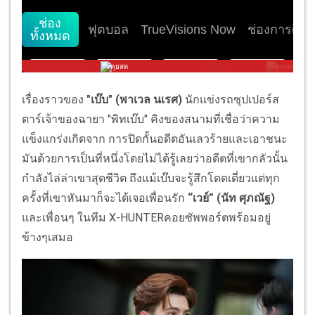
เรื่องราวของ
"เบ๊บ" (พาเวล นเรศ)
นักแข่งรถซุปเปอร์ส
ตาร์เจ้าของฉายา "พิทเบ๊บ" คิงของสนามที่เชื่อว่าความ
แข็งแกร่งเกิดจาก การปิดกั้นอดีตอันเลวร้ายและเอาชนะ
มันด้วยการเป็นที่หนึ่งโดยไม่ได้รู้เลยว่าอดีตที่เขากลัวนั้น
กำลังไล่ล่าเขาสุดชีวิต ถึงแม้เบ๊บจะรู้สึกโดดเดี่ยวแต่ทุก
ครั้งที่เขาหันมาก็จะได้เจอเพื่อนรัก
“เวย์” (นัท ศุภณัฐ)
และเพื่อนๆ ในทีม X-HUNTERคอยซัพพอร์ตพร้อมอยู่
ข้างๆเสมอ