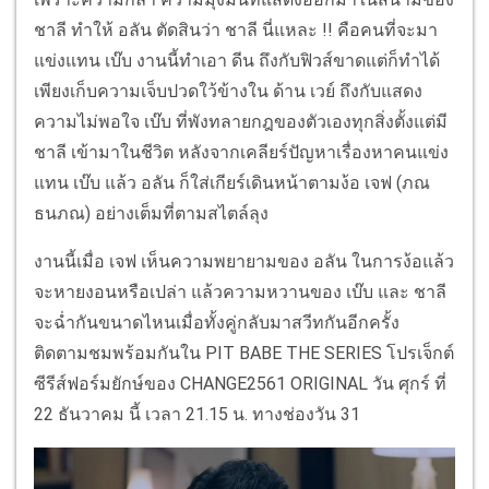
ชาลี ทำให้ อลัน ตัดสินว่า ชาลี นี่แหละ !! คือคนที่จะมา
แข่งแทน เบ๊บ งานนี้ทำเอา ดีน ถึงกับฟิวส์ขาดแต่ก็ทำได้
เพียงเก็บความเจ็บปวดใว้ข้างใน ด้าน เวย์ ถึงกับแสดง
ความไม่พอใจ เบ๊บ ที่พังทลายกฎของตัวเองทุกสิ่งตั้งแต่มี
ชาลี เข้ามาในชีวิต หลังจากเคลียร์ปัญหาเรื่องหาคนแข่ง
แทน เบ๊บ แล้ว อลัน ก็ใส่เกียร์เดินหน้าตามง้อ เจฟ (ภณ
ธนภณ) อย่างเต็มที่ตามสไตล์ลุง
งานนี้เมื่อ เจฟ เห็นความพยายามของ อลัน ในการง้อแล้ว
จะหายงอนหรือเปล่า แล้วความหวานของ เบ๊บ และ ชาลี
จะฉ่ำกันขนาดไหนเมื่อทั้งคู่กลับมาสวีทกันอีกครั้ง
ติดตามชมพร้อมกันใน PIT BABE THE SERIES โปรเจ็กต์
ซีรีส์ฟอร์มยักษ์ของ CHANGE2561 ORIGINAL วัน ศุกร์ ที่
22 ธันวาคม นี้ เวลา 21.15 น. ทางช่องวัน 31