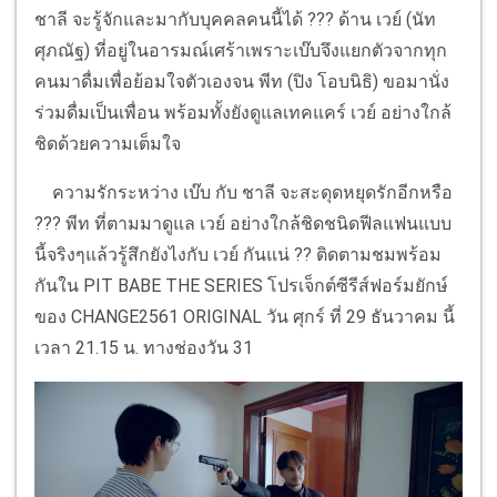
ชาลี จะรู้จักและมากับบุคคลคนนี้ได้ ??? ด้าน เวย์ (นัท
ศุภณัฐ) ที่อยู่ในอารมณ์เศร้าเพราะเบ๊บจึงแยกตัวจากทุก
คนมาดื่มเพื่อย้อมใจตัวเองจน พีท (ปิง โอบนิธิ) ขอมานั่ง
ร่วมดื่มเป็นเพื่อน พร้อมทั้งยังดูแลเทคแคร์ เวย์ อย่างใกล้
ชิดด้วยความเต็มใจ
ความรักระหว่าง เบ๊บ กับ ชาลี จะสะดุดหยุดรักอีกหรือ
??? พีท ที่ตามมาดูแล เวย์ อย่างใกล้ชิดชนิดฟีลแฟนแบบ
นี้จริงๆแล้วรู้สึกยังไงกับ เวย์ กันแน่ ?? ติดตามชมพร้อม
กันใน PIT BABE THE SERIES โปรเจ็กต์ซีรีส์ฟอร์มยักษ์
ของ CHANGE2561 ORIGINAL วัน ศุกร์ ที่ 29 ธันวาคม นี้
เวลา 21.15 น. ทางช่องวัน 31