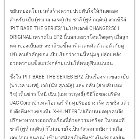
ขยันหยอดโมเมนต์สร้างความประทับใจให้กันตลอด
สำหรับ เบ๊บ (พาเวล นเรศ) กับ ชาลี (พูห์ กฤติน) จากซีรีส์
'PIT BABE THE SERIES' ในโปรเจกต์ CHANGE2561
ORIGINAL เพราะใน EP.2 นี้บอกเลยว่าโดนใจสุดๆ เมื่อลูก
หมาของเบ๊บอย่างชาลีขอขึ้นเวทีดวลหมัดตัวต่อตัวกับคู่
ปรับคนสำคัญของ เบ๊บ เรียกว่างานนี้หนุ่มๆ ปล่อยพลัง
อวดความแข็งแกร่งกล้ามแน่นให้คนดูฟินแน่นอน
ซึ่งใน PIT BABE THE SERIES EP.2 เป็นเรื่องราวของ เบ๊บ
(พาเวล นเรศ), เวย์ (นัท ศุภณัฐ) และ อลัน (สายลับ เหม
วิช) เห็นข่าว โทนี่ เฉิน (เอส วรฤทธิ์) ซีอีโอของบริษัท
UAC Corp เข้าเทคโอเวอร์ ทีมคู่ปรับอย่าง เร้ด เรซซิ่ง แล้ว
ยังดึงทีมช่างของทีม X-HUNTER ไปเกือบหมดทุกคนจึง
ปรึกษาหาทางออกกับเรื่องนี้ด้วยความเครียด ในขณะที่
ชาลี (พูห์ กฤติน) ก็ไม่สบายใจเป็นกังวลมากยิ่งกว่าเมื่อ
เจฟ (ภณ ธนภณ) เข้ามาสมัครเป็นทีมช่างในอู่ของอลัน