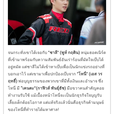
จนกระทั่งเขาได้เจอกับ
"ชาลี" (พูห์ กฤติน)
หนุ่มฮอตเนิร์ด
ที่เข้ามาพร้อมกับความสัมพันธ์อันเร่าร้อนที่มัดใจเบ๊บได้
อยู่หมัด แต่ชาลีไม่ได้เข้าหาเบ๊บเพื่อเป็นนักแข่งรถอย่างที่
บอกเอาไว้ แต่เขามาเพื่อปกป้องเบ๊บจาก
"โทนี่" (เอส วร
ฤทธิ์)
พ่อบุญธรรมของพวกเขาที่มีทั้งเงินและอำนาจ ซึ่ง
โทนี่ มี
“เคนตะ”(กาฟิวส์ พันธุ์ธัช)
มือขวาคนสำคัญคอย
ทำงานรับใช้ แม้เบื้องหน้าโทนี่จะเป็นนักธุรกิจใจบุญรับ
เลี้ยงเด็กด้อยโอกาส แต่แท้จริงแล้วนั่นคือธุรกิจค้ามนุษย์
ของโทนี่ที่ทำรายได้มหาศาล!