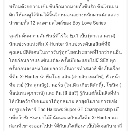
พร้อมด้วยความเข้มข้นอีกมากมายทั้งซีนรัก ซีนโรแมน
ติก ให้คนดูได้ฟิน ได้จิ้นจิกหมอนอย่างหนักผ่านนักแสดง
นำชายทั้ง 12 คนตามสไตล์ของ Boy Love Series
จุดเริ่มต้นความสัมพันธ์ที่ไร้ใจ Ep.1 เบ๊บ (พาเวล นเรศ)
นักแข่งรถแห่งทีม X-Hunter นักแข่งระดับเอลิสต์ที่มี
คุณสมบัติพิเศษในการรับรู้ทุกโสตประสาทที่ไวกว่าคนอื่น
โดยก่อนการแข่งขันแต่ละครั้งเบ๊บจะแอบไปมี SEX ทุก
ครั้งก่อนลงแข่ง โดยบอกว่าเป็นการทำสมาธิ ซึ่งเป็นเรื่อง
ที่ทีม X-Hunter นำทีมโดย อลัน (สายลับ เหมวิช), หัวหน้า
ทีม เวย์ (นัท ศุภณัฐ) , นอร์ธ (ไมเคิล เกียรติศักดิ์) , โซนิค (
ท็อปเทน ศุภกรณ์) และ ดีน (ลี อัสรี) รู้กันแต่ก็เป็นสิ่งที่ทำ
ให้เบ๊บคว้าชัยชนะมาได้ทุกสนาม ล่าสุดในรายการแข่ง
รถซูเปอร์คาร์ The Hallows Super GT Championship เบ๊
บที่คว้าชัยชนะมาได้ก็นัดฉลองกับแก๊งทีม X-Hunter แต่
ก่อนที่เขาจะออกไปปาร์ตี้กับแก๊งเพื่อนๆเบ๊บได้เจอกับ ชาลี