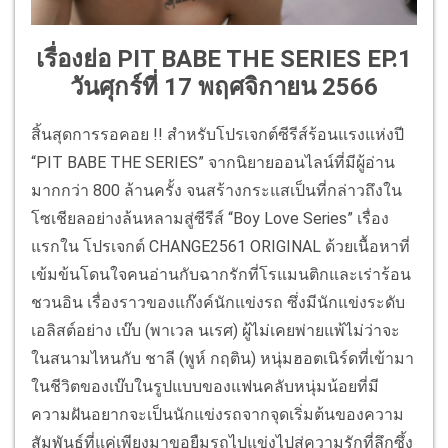
เรื่องย่อ PIT BABE THE SERIES EP.1
วันศุกร์ที่ 17 พฤศจิกายน 2566
สิ้นสุดการรอคอย !! สำหรับโปรเจกต์ซีรีส์ร้อนแรงแห่งปี
“PIT BABE THE SERIES” จากนิยายออนไลน์ที่มีผู้อ่าน
มากกว่า 800 ล้านครั้ง จนสร้างกระแสเป็นที่กล่าวถึงใน
โซเชียลอย่างล้นหลามสู่ซีรีส์ “Boy Love Series” เรื่อง
แรกใน โปรเจกต์ CHANGE2561 ORIGINAL ด้วยเนื้อหาที่
เข้มข้นโดนใจคนอ่านกับฉากรักที่โรแมนติกและเร่าร้อน
ชวนอิน เรื่องราวของแก๊งค์นักแข่งรถ ซึ่งมีนักแข่งระดับ
เอลิสต์อย่าง เบ๊บ (พาเวล นเรศ) ผู้ไม่เคยพ่ายแพ้ไม่ว่าจะ
ในสนามไหนกับ ชาลี (พูห์ กฤติน) หนุ่มฮอตเนิร์ดที่เข้ามา
ในชีวิตของเบ๊บในรูปแบบของแฟนคลับหนุ่มน้อยที่มี
ความฝันอยากจะเป็นนักแข่งรถจากจุดเริ่มต้นของความ
สัมพันธ์ที่แค่เพียงมาขอยืมรถไปแข่งไปสู่ความรักที่ลึกซึ้ง