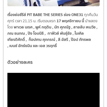
เรื่องย่อซีรีส์ PIT BABE THE SERIES ช่อง ONE31
ทุกคืนวัน
17
พฤ
ศจิกายน นี้
ศุกร์ เวลา 21.15 น. เริ่มตอนแรก
นำแสดง
พาเวล นเรศ , พูห์ กฤติน , นัท ศุภณัฐ , สายลับ เหมวิช ,
โดย
ภณ ธนภณ , ปิง โอบนิธิ , กาฟิวส์ พันธุ์ธัช , ไมเคิล
เกียรติศักดิ์ , ท็อปเทน ศุภกรณ์ , ลี อัสรี , ป๊อป ภัทรพล
, เบนซ์ อัทธ์ธนิน และ เอส วรฤทธิ์
ตัวอย่างละคร