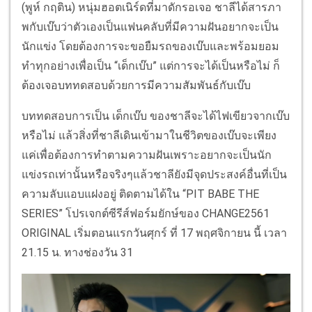
(พูห์ กฤติน) หนุ่มฮอตเนิร์ดที่มาดักรอเจอ ชาลีได้สารภา
พกับเบ๊บว่าตัวเองเป็นแฟนคลับที่มีความฝันอยากจะเป็น
นักแข่ง โดยต้องการจะขอยืมรถของเบ๊บและพร้อมยอม
ทำทุกอย่างเพื่อเป็น “เด็กเบ๊บ” แต่การจะได้เป็นหรือไม่ ก็
ต้องเจอบททดสอบด้วยการมีความสัมพันธ์กับเบ๊บ
บททดสอบการเป็น เด็กเบ๊บ ของชาลีจะได้ไฟเขียวจากเบ๊บ
หรือไม่ แล้วสิ่งที่ชาลีเดินเข้ามาในชีวิตของเบ๊บจะเพียง
แค่เพื่อต้องการทำตามความฝันเพราะอยากจะเป็นนัก
แข่งรถเท่านั้นหรือจริงๆแล้วชาลียังมีจุดประสงค์อื่นที่เป็น
ความลับแอบแฝงอยู่ ติดตามได้ใน “PIT BABE THE
SERIES” โปรเจกต์ซีรีส์ฟอร์มยักษ์ของ CHANGE2561
ORIGINAL เริ่มตอนแรกวันศุกร์ ที่ 17 พฤศจิกายน นี้ เวลา
21.15 น. ทางช่องวัน 31