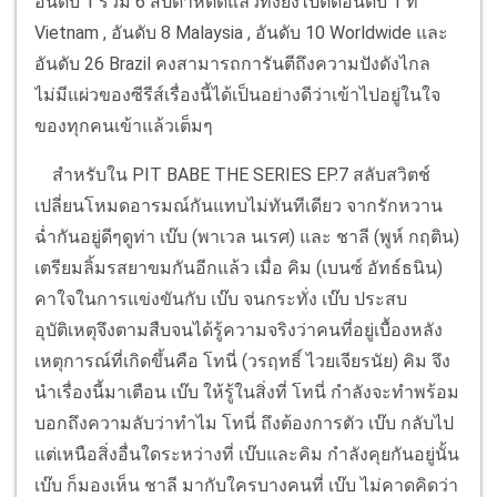
อันดับ 1 รวม 6 สัปดาห์ติดแล้วทั้งยังไปติดอันดับ 1 ที่
Vietnam , อันดับ 8 Malaysia , อันดับ 10 Worldwide และ
อันดับ 26 Brazil คงสามารถการันตีถึงความปังดังไกล
ไม่มีแผ่วของซีรีส์เรื่องนี้ได้เป็นอย่างดีว่าเข้าไปอยู่ในใจ
ของทุกคนเข้าแล้วเต็มๆ
สำหรับใน PIT BABE THE SERIES EP.7 สลับสวิตช์
เปลี่ยนโหมดอารมณ์กันแทบไม่ทันทีเดียว จากรักหวาน
ฉ่ำกันอยู่ดีๆดูท่า เบ๊บ (พาเวล นเรศ) และ ชาลี (พูห์ กฤติน)
เตรียมลิ้มรสยาขมกันอีกแล้ว เมื่อ คิม (เบนซ์ อัทธ์ธนิน)
คาใจในการแข่งขันกับ เบ๊บ จนกระทั่ง เบ๊บ ประสบ
อุบัติเหตุจึงตามสืบจนได้รู้ความจริงว่าคนที่อยู่เบื้องหลัง
เหตุการณ์ที่เกิดขึ้นคือ โทนี่ (วรฤทธิ์ ไวยเจียรนัย) คิม จึง
นำเรื่องนี้มาเตือน เบ๊บ ให้รู้ในสิ่งที่ โทนี่ กำลังจะทำพร้อม
บอกถึงความลับว่าทำไม โทนี่ ถึงต้องการตัว เบ๊บ กลับไป
แต่เหนือสิ่งอื่นใดระหว่างที่ เบ๊บและคิม กำลังคุยกันอยู่นั้น
เบ๊บ ก็มองเห็น ชาลี มากับใครบางคนที่ เบ๊บ ไม่คาดคิดว่า