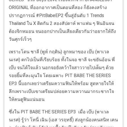
ORIGINAL ที่ออกอากาศเป็นตอนที่สอง ก็ยังคงสร้าง
ปรากฏการณ์ #PitBabeEP2 ขึ้นสู่อันดับ 1 Trends
Thailand ใน X ติดกัน 2 สองสัปดาห์ พาแฟน ๆ ฟินอินจน
ต้องจิกหมอน จนออกปากเป็นเสียงเดียวกันว่าอยากให้ถึง
วันศุกร์เร็วๆ
เพราะโดน ชาลี (พูห์ กฤติน) ลูกหมาของ เบ๊บ (พาเวล
นเรศ) ตกไปเป็นที่เรียบร้อย ทั้งในจอ ชาลี จะขยันอ้อน พี่
เบ๊บ จนได้ใจแล้ว นอกจอยังคว้าใจสาววายไปเต็มๆ ด้วย
รอยยิ้มที่ละมุนใจ โดยเฉพาะ PIT BABE THE SERIES
EP.3 นี้บอกเลยว่าเตรียมความฟินให้พร้อม สูดหายใจให้
ลึกเพราะเบ๊บเขาเตรียมปล่อยความหวานมากระชากใจ
ให้คนดูฟินแน่นอน
ซึ่งใน PIT BABE THE SERIES EP.3 เมื่อ เบ๊บ (พาเวล
นเรศ) รู้ว่า โทนี่ เฉิน (เอส วรฤทธิ์) ส่งลูกน้องคนสนิท เคน