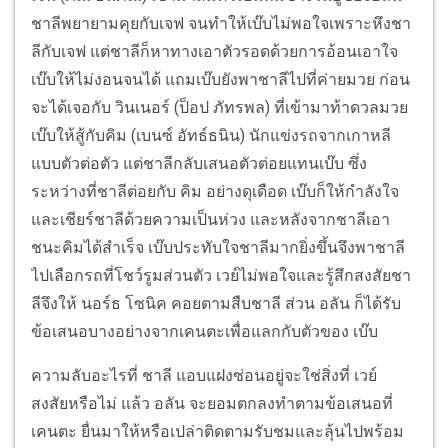
ชาลีพยายามคุยกับเจฟ จนทำให้เบ๊บไม่พอใจเพราะหึงชา
ลีกับเจฟ แต่ชาลีก็หาทางเอาตัวรอดด้วยการอ้อนเอาใจ
เบ๊บให้ไม่งอนจนได้ แถมเบ๊บยังพาชาลีไปที่ค่ายมวย ก่อน
จะได้เจอกับ วินเนอร์ (ป็อป ภัทรพล) ที่เข้ามาท้าดวลมวย
เบ๊บให้สู้กับคิม (เบนซ์ อัทธ์ธนิน) นักแข่งรถจากเกาหลี
แบบตัวต่อตัว แต่ชาลีกลับเสนอตัวต่อยแทนเบ๊บ ซึ่ง
ระหว่างที่ชาลีต่อยกับ คิม อย่างดุเดือด เบ๊บก็ให้กำลังใจ
และเชียร์ชาลีด้วยความเป็นห่วง และหลังจากชาลีเอา
ชนะคิมได้สำเร็จ เบ๊บประทับใจชาลีมากยิ่งขึ้นจึงพาชาลี
ไปเลือกรถที่โชว์รูมส่วนตัว เวย์ไม่พอใจและรู้สึกสงสัยชา
ลีจึงให้ นอร์ธ โซนิค คอยตามสืบชาลี ส่วน อลัน ก็ได้รับ
ข้อเสนอบางอย่างจากเคนตะเพื่อแลกกับตัวของ เบ๊บ
ความลับอะไรที่ ชาลี แอบแฝงซ่อนอยู่จะใช่สิ่งที่ เวย์
สงสัยหรือไม่ แล้ว อลัน จะยอมตกลงทำตามข้อเสนอที่
เคนตะ ยื่นมาให้หรือเปล่าติดตามรับชมและลุ้นไปพร้อม