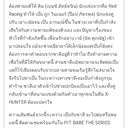
ต้องพ่ายแพ้ให้ คิม (เบนซ์ อัทธ์ธนิน) นักแข่งจากทีม Red
Racing ทำให้ เบ๊บ ถูก วินเนอร์ (ป๊อป ภัทรพล) นักแข่งคู่
ปรับ เยาะเย้ยจน เบ๊บ อารมณ์ขึ้น ในช่วงเวลาที่เบ๊บกำลัง
เสียใจกับความพ่ายแพ้ของตัวเอง และปัญหาเรื่องของ
หัวใจที่กำลังเกิดขึ้น เพื่อนรักอย่าง เวย์ (นัท ศุภณัฐ) เข้า
มาปลอบใจ แม้จะช่วยเยียวยาได้เล็กน้อยแต่เบ๊บก็ยังคง
ต้องการหาคำตอบจากชาลีอยู่ดีว่าทำไม ถึงทำลายความ
เชื่อใจที่มีให้กันขนาดนี้ ส่วนชาลีแม้พยายามจะติดต่อเบ๊บ
แต่ก็ไร้เสียงตอบรับจากปลายสายจนเริ่มรู้สึกไม่สบายใจ
จึงรีบไปหาเบ๊บ ในระหว่างทางชาลีเจอเบ๊บกำลังถูกรุม
ทำร้าย ชาลีเอาตัวเข้าไปช่วยปกป้องเบ๊บเอาไว้ และทั้งคู่
กลับเข้ามาที่สนามแข่งด้วยกันทำเอาทุกคนในทีม X-
HUNTER ต้องแปลกใจ
ความสัมพันธ์จากนี้ระหว่าง เบ๊บกับชาลี จะไปต่อหรือพอ
แค่นี้ ติดตามชมพร้อมกันใน PIT BABE THE SERIES