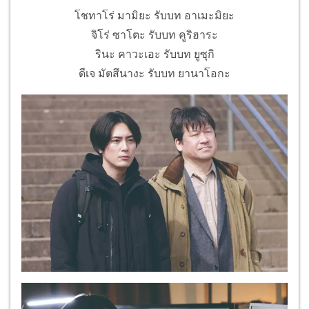
โชทาโร่ มามิยะ รับบท อาเมะมิยะ
จิโร่ ซาโตะ รับบท คูริฮาระ
รินะ คาวะเอะ รับบท ยูซุกิ
ดีเจ มัตสึนางะ รับบท ยานาโอกะ