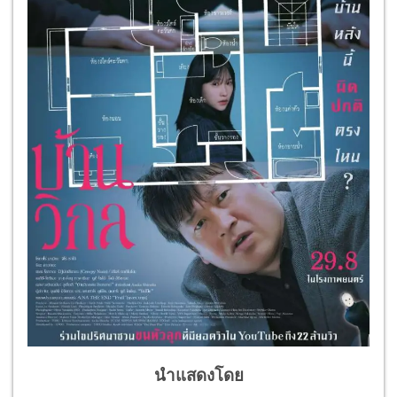
นำแสดงโดย