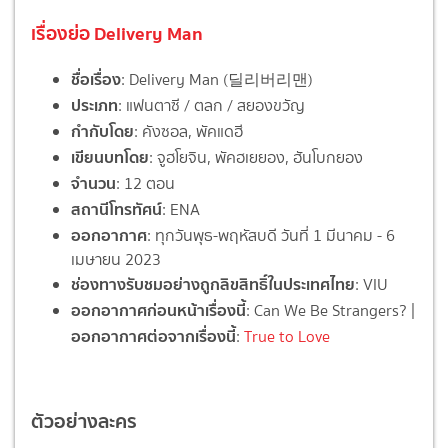
เรื่องย่อ Delivery Man
ชื่อเรื่อง
: Delivery Man (딜리버리맨)
ประเภท
: แฟนตาซี / ตลก / สยองขวัญ
กำกับโดย
: คังซอล, พัคแดฮี
เขียนบทโดย
: จูฮโยจิน, พัคฮเยยอง, ฮันโบกยอง
จำนวน
: 12 ตอน
สถานีโทรทัศน์
: ENA
ออกอากาศ
: ทุกวันพุธ-พฤหัสบดี วันที่ 1 มีนาคม - 6
เมษายน 2023
ช่องทางรับชมอย่างถูกลิขสิทธิ์ในประเทศไทย
: VIU
ออกอากาศก่อนหน้าเรื่องนี้
: Can We Be Strangers? |
ออกอากาศต่อจากเรื่องนี้
:
True to Love
ตัวอย่างละคร