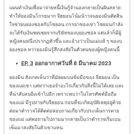
แผนทำเงินเพื่อมาจ่ายหนี้เงินกู้จำนองกลายเป็นฝันสลาย
ทำให้ยองมินโกรธมาก จีฮยอนโน้มน้าวจนยองมินตัดสิน
ใจช่วยบยองชอลกับโซยอน ภรรยาของเขา โซยอนกำลัง
จะได้รับเงินชดเชยจากบริษัทของบยองชอล แต่แล้วก็มีผู้
หญิงคนหนึ่งปรากฏตัวขึ้น และอ้างว่าเป็นแม่แท้ ๆ ของบ
ยองชอล ทว่ายองมินรู้สึกสงสัยในตัวตนของผู้หญิงคนนี้
EP. 3
ออกอากาศวันที่ 8 มีนาคม 2023
ยองมิน สังเกตเห็นว่าที่มัดผมบนข้อมือของ จีฮยอน เป็น
ของแม่เขา แต่ทว่าเธอจำอะไรเกี่ยวกับสิ่งนี้ไม่ได้เลย และ
ที่น่าสับสนยิ่งเข้าไปอีก เพราะพบว่าในโทรศัพท์มือถือ
ของแม่ มีรูปถ่ายกับจีฮยอน ก่อนที่จะเกิดอุบัติเหตุอยู่ด้วย
ต่อมาตำรวจได้ติดต่อสอบถามเกี่ยวกับประเด็นการตาย
ของแม่ แต่พอถามไปถามมากลายเป็นว่าตำรวจเริ่มเบน
เข็มมาสงสัยในตัวเขาแทน