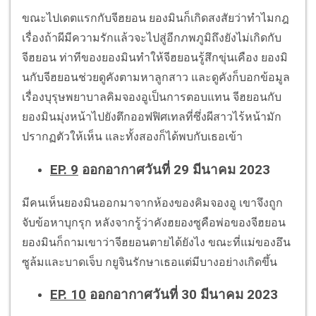
ขณะไปเดตแรกกับจีฮยอน ยองมินก็เกิดสงสัยว่าทำไมกฎ
เรื่องถ้าผีมีความรักแล้วจะไปสู่อีกภพภูมิถึงยังไม่เกิดกับ
จีฮยอน ท่าทีของยองมินทำให้จีฮยอนรู้สึกขุ่นเคือง ยองมิ
นกับจีฮยอนช่วยดูคังตามหาลูกสาว และดูคังก็บอกข้อมูล
เรื่องบุรุษพยาบาลคิมจองอูเป็นการตอบแทน จีฮยอนกับ
ยองมินมุ่งหน้าไปยังตึกออฟฟิศเทลที่ซึ่งผีสาวไร้หน้ามัก
ปรากฏตัวให้เห็น และทั้งสองก็ได้พบกับเธอเข้า
EP. 9
ออกอากาศวันที่ 29 มีนาคม 2023
มีคนเห็นยองมินออกมาจากห้องของคิมจองอู เขาจึงถูก
จับข้อหาบุกรุก หลังจากรู้ว่าคังฮยองซูคือพ่อของจีฮยอน
ยองมินก็ถามเขาว่าจีฮยอนตายได้ยังไง ขณะที่แม่ของอึน
ซูล้มและบาดเจ็บ กยูจินรักษาเธอแต่มีบางอย่างเกิดขึ้น
EP. 10
ออกอากาศวันที่ 30 มีนาคม 2023