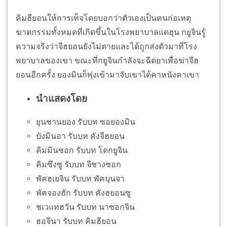
คิมฮียอนให้การเท็จโดยบอกว่าตัวเองเป็นคนก่อเหตุ
ฆาตกรรมทั้งหมดที่เกิดขึ้นในโรงพยาบาลแดฮุน กยูจินรู้
ความจริงว่าจีฮยอนยังไม่ตายและได้ถูกส่งตัวมาที่โรง
พยาบาลของเขา ขณะที่กยูจินกำลังจะฉีดยาเพื่อฆ่าจีฮ
ยอนอีกครั้ง ยองมินก็พุ่งเข้ามาจับเขาได้คาหนังคาเขา
นำแสดงโดย
ยุนชานยอง รับบท ซอยองมิน
บังมินอา รับบท คังจีฮยอน
คิมมินซอก รับบท โดกยูจิน
คิมซึงซู รับบท จีชางซอก
พัคฮเยจิน รับบท พัคบุนจา
พัคจองฮัก รับบท คังฮยอนซู
ชเวแทฮวัน รับบท นาซอกจิน
ฮอจีนา รับบท คิมฮียอน