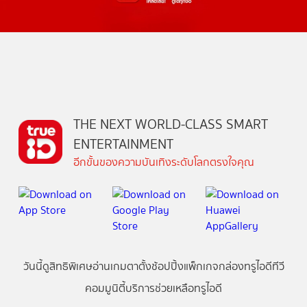
THE NEXT WORLD-CLASS SMART
ENTERTAINMENT
อีกขั้นของความบันเทิงระดับโลกตรงใจคุณ
วันนี้
ดู
สิทธิพิเศษ
อ่าน
เกม
ตาตั้ง
ช้อปปิ้ง
แพ็กเกจ
กล่องทรูไอดีทีวี
คอมมูนิตี้
บริการช่วยเหลือทรูไอดี