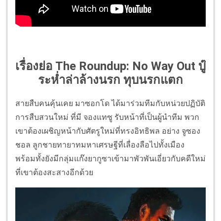
เรื่องย่อ The Roundup: No Way Out บู๊
ระห่ำล่าล้างนรก ทุบนรกแตก
สายสืบคนคุ้นเคย มาซอกโด ได้มาร่วมทีมกับหน่วยปฏิบัติ
การสืบสวนใหม่ ที่มี จองแทซู รับหน้าที่เป็นผู้นำทีม พวก
เขาต้องเผชิญหน้ากับศัตรูใหม่ที่ทรงอิทธิพล อย่าง จูซอง
ชอล ลูกชายทายาทมหาเศรษฐีที่เลื่องลือไปทั้งเมือง
พร้อมทั้งยังมีกลุ่มแก๊งยากูซาเข้ามาพัวพันเอี่ยวกับคดีใหม่
ที่เขาต้องสะสางอีกด้วย