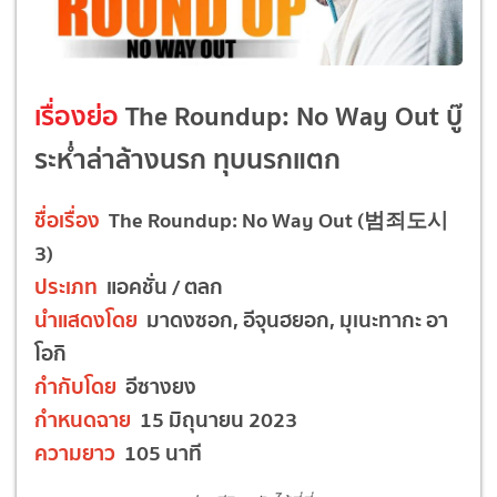
เรื่องย่อ
The Roundup: No Way Out บู๊
ระห่ำล่าล้างนรก ทุบนรกแตก
ชื่อเรื่อง
The Roundup: No Way Out (범죄도시
3)
ประเภท
แอคชั่น / ตลก
นำแสดงโดย
มาดงซอก, อีจุนฮยอก, มุเนะทากะ อา
โอกิ
กำกับโดย
อีซางยง
กำหนดฉาย
15 มิถุนายน 2023
ความยาว
105 นาที