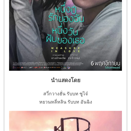
นำแสดงโดย
สวี่กวางฮั่น รับบท ซูไจ๋
หยวนหลี่หลิน รับบท อันฉิง