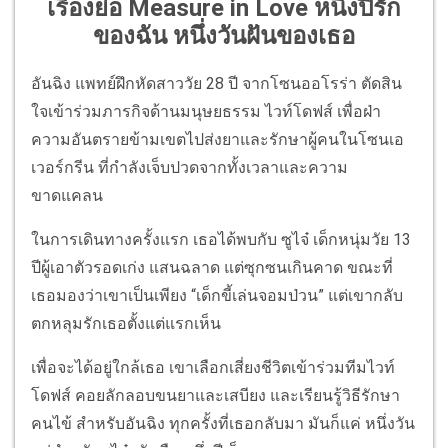
เรื่องย่อ Measure in Love หนึ่งปีรัก
ของฉัน หนึ่งวันฝันของเธอ
อันฉิง แพทย์ฝึกหัดสาววัย 28 ปี จากโซนออโรร่า ตัดสิน
ใจเข้าร่วมภารกิจด้านมนุษยธรรม ไวท์โดฟส์ เพื่อฝ่า
ความอันตรายข้ามเขตไปส่งยาและรักษาผู้คนในโซนเอ
เวอร์กรีน ที่กำลังเจ็บปวดจากทั้งเวลาและความ
ขาดแคลน
ในการเดินทางครั้งแรก เธอได้พบกับ ซูไจ๋ เด็กหนุ่มวัย 13
ปีผู้เอาตัวรอดเก่ง แสนฉลาด แต่ซุกซนเกินคาด ขณะที่
เธอมองว่าเขาเป็นเพียง “เด็กขี้เล่นจอมป่วน” แต่เขากลับ
ตกหลุมรักเธอตั้งแต่แรกเห็น
เพื่อจะได้อยู่ใกล้เธอ เขาเลือกเสี่ยงชีวิตเข้าร่วมทีมไวท์
โดฟส์ คอยลักลอบขนยาและเสบียง และเรียนรู้วิธีรักษา
คนไข้ สำหรับอันฉิง ทุกครั้งที่เธอกลับมา มันก็แค่ หนึ่งวัน