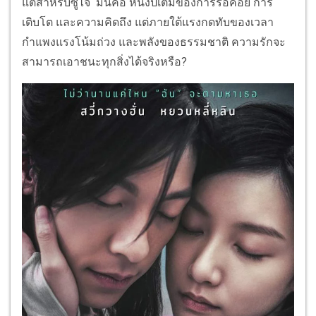
แต่สำหรับซูไจ๋ มันคือ หนึ่งปีเต็มของการรอคอย การ
เติบโต และความคิดถึง แต่ภายใต้แรงกดทับของเวลา
กำแพงแรงโน้มถ่วง และพลังของธรรมชาติ ความรักจะ
สามารถเอาชนะทุกสิ่งได้จริงหรือ?