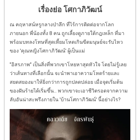
เรื่องย่อ โศกาภิวัฒน์
ณ คฤหาสน์หรูกลางป่าลึก ที่ไร้การติดต่อจากโลก
ภายนอก พี่น้องทั้ง 8 คน ถูกเลี้ยงดูภายใต้กฎเหล็ก ที่มา
พร้อมบทลงโทษที่สุดเหี้ยมโหดเกินขีดมนุษย์จะรับไหว
ของ 'คุณหญิงโศกาภิวัฒน์' ผู้เป็นแม่
"อิสรภาพ" เป็นสิ่งที่พวกเขาโหยหาสุดหัวใจ โดยไม่รู้เลย
ว่าเส้นทางที่เลือกนั้น จะนำพาเอาความโหดร้ายและ
สยดสยองมาให้ยิ่งกว่าการถูกปลดปล่อย เมื่อจุดเริ่มต้น
ของฝันร้ายได้เริ่มขึ้น... พวกเขาจะเอาชีวิตรอดจากความ
ลับอันน่าสะพรึงภายใน 'บ้านโศกาภิวัฒน์' นี้อย่างไร?