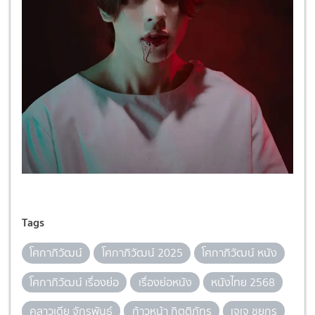
Tags
โศกาภิวัฒน์
โศกาภิวัฒน์ 2025
โศกาภิวัฒน์ หนัง
โศกาภิวัฒน์ เรื่องย่อ
เรื่องย่อหนัง
หนังไทย 2568
คลาวเดีย จักรพันธุ์
ก้าวหน้า กิตติภัทร
เจเจ ชยกร