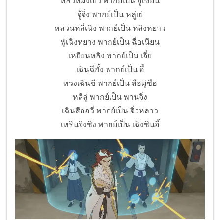
หลิวหมิงเยว่ พากย์เป็น อู่เซียน
จู้จิ่ง พากย์เป็น หลู่เย่
หลวนหลี่เฉิง พากย์เป็น หลิงหยาว
ฟู่เฉิงหยาง พากย์เป็น ฉื่อเนียน
เหยียนหลิง พากย์เป็น เจี๋ย
เฉินฉีกั๋ง พากย์เป็น อี้
หวงเฉินซี พากย์เป็น สือมู่ซือ
หลี่ลู่ พากย์เป็น พานจิ่ง
เฉินสืออวี่ พากย์เป็น จิ่วหลาว
เหรินจิ่งซิง พากย์เป็น เฉิงซินอี้