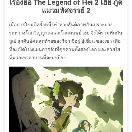
เรื่องย่อ The Legend of Hei 2 เฮย ภูต
แมวมหัศจรรย์ 2
เมื่อการโจมตีครั้งหนึ่งทำลายสันติภาพอันเปราะบาง
ระหว่างโลกวิญญาณและโลกมนุษย์ เฮย จึงได้ร่วมทีมกับ
ลูเย่ ลูกศิษย์คนสุดท้ายของวิชา ซือฝู อู๋เซี่ยน ของเขา เพื่อ
ที่จะเปิดโปงแผนการลับที่คุกคามทั้งสองโลก และสายใย
ที่พวกเขาสาบานที่จะปกป้อง