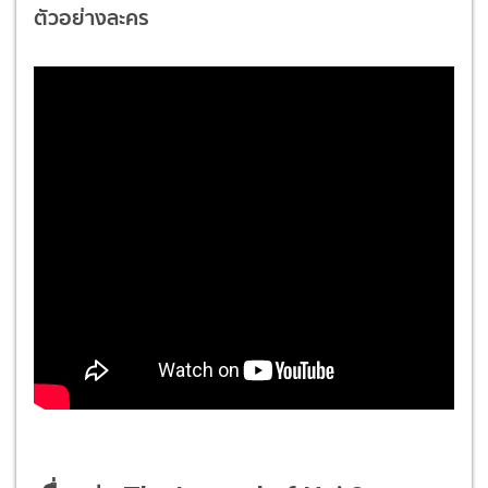
ตัวอย่างละคร