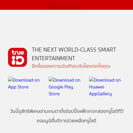
THE NEXT WORLD-CLASS SMART
ENTERTAINMENT
อีกขั้นของความบันเทิงระดับโลกตรงใจคุณ
วันนี้
ดู
สิทธิพิเศษ
อ่าน
เกม
ตาตั้ง
ช้อปปิ้ง
แพ็กเกจ
กล่องทรูไอดีทีวี
คอมมูนิตี้
บริการช่วยเหลือทรูไอดี