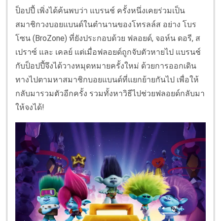
ป็อปปี้ เพิ่งได้ค้นพบว่า แบรนช์ ครั้งหนึ่งเคยร่วมเป็น
สมาชิกวงบอยแบนด์ในตำนานของโทรลล์ส อย่าง โบร
โซน (BroZone) ที่ยังประกอบด้วย ฟลอยด์, จอห์น ดอรี, ส
เปราซ์ และ เคลย์ แต่เมื่อฟลอยด์ถูกจับตัวหายไป แบรนช์
กับป็อปปี้จึงได้วางหมุดหมายครั้งใหม่ ด้วยการออกเดิน
ทางไปตามหาสมาชิกบอยแบนด์ที่แยกย้ายกันไป เพื่อให้
กลับมารวมตัวอีกครั้ง รวมทั้งหาวิธีไปช่วยฟลอยด์กลับมา
ให้จงได้!