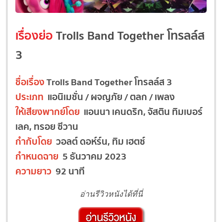
เรื่องย่อ
Trolls Band Together โทรลล์ส
3
ชื่อเรื่อง
Trolls Band Together โทรลล์ส 3
ประเภท
แอนิเมชั่น / ผจญภัย / ตลก / เพลง
ให้เสียงพากย์โดย
แอนนา เคนดริก, จัสติน ทิมเบอร์
เลค, ทรอย ซีวาน
กำกับโดย
วอลต์ ดอห์ร์น, ทิม เฮตซ์
กำหนดฉาย
5 ธันวาคม 2023
ความยาว
92 นาที
อ่านรีวิวหนังได้ที่นี่