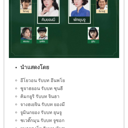
นำแสดงโดย
อีโยวอน รับบท อึนพโย
ชูจาฮยอน รับบท ชุนฮี
คิมกยูริ รับบท จินฮา
จางฮเยจิน รับบท ยองมี
จูมินกยอง รับบท ยุนจู
ชเวดั๊กมุน รับบท จูซอก