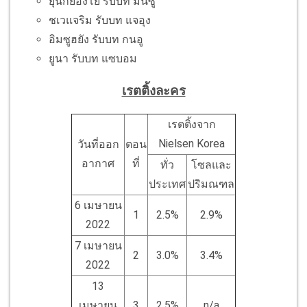
ยุนกยองโย รับบท มันซู
ชเวแจริม รับบท แจอุง
อิมซูฮยัง รับบท กนอู
ยูนา รับบท แซบอม
เรตติ้งละคร
เรตติ้งจาก
Nielsen Korea
วันที่ออก
ตอน
อากาศ
ที่
ทั่ว
โซลและ
ประเทศ
ปริมณฑล
6 เมษายน
1
2.5%
2.9%
2022
7 เมษายน
2
3.0%
3.4%
2022
13
เมษายน
3
2.5%
n/a