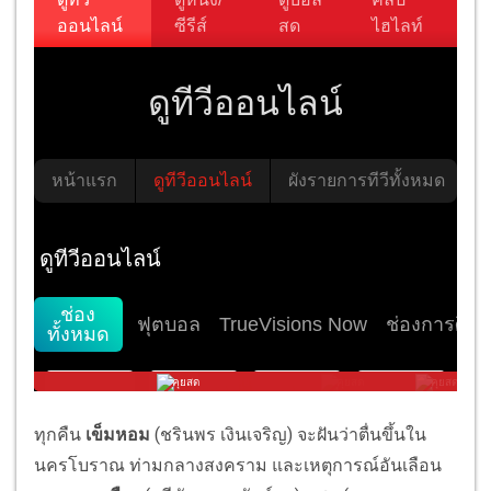
ทุกคืน
เข็มหอม
(ชรินพร เงินเจริญ) จะฝันว่าตื่นขึ้นใน
นครโบราณ ท่ามกลางสงคราม และเหตุการณ์อันเลือน