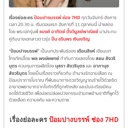
เรื่องย่อละคร
ป้อมปางบรรพ์ ช่อง 7HD
ทุกวันจันทร์-อังคาร
เวลา
20
.
30
น. เริ่มตอนแรก อังคารที่ 11 ตุลาคมนี้ นำแสดง
แบงค์ อาทิตย์ ตั้งวิบูลย์พาณิชย์
โดย พระเอกรุ่นพี่
มาประกบ
ปิ่น ชรินพร เงินเจริญ
คู่กับนางเอกสาวดาวรุ่ง
“ป้อมปางบรรพ์”
เดือนสิงห์
เป็นบทประพันธ์ของ
เขียนบท
พล พงษ์แพทย์
สยม สังวริ
โทรทัศน์โดย
กำกับการแสดงโดย
บุตร
นุสรา สังวริบุตร
อาภานุช
ควบคุมการผลิตโดย
และ
สังวริบุตร
โดยเป็นเรื่องราวเกี่ยวกับ ตำนานรักอาบเลือด ณ
ป้อมปราการโบราณ ที่พันธนาการดวงวิญญาณร้ายไว้ด้
วยจิต
อาฆาตพยาบาทจากใจภักดิ์ที่
ถูกหักหลัง และมันจะต้องมีคน
ชดใช้ด้วยชีวิต เพื่อปลดปล่อยบ่วงกรรมข้ามภพข้
ามชาติที่ผูกไว้
ด้วยเลือด ความแค้น และความตาย
เรื่องย่อละคร
ป้อมปางบรรพ์ ช่อง 7HD