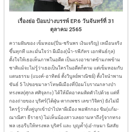
เรื่องย่อ ป้อมปางบรรพ์ EP.6 วันจันทร์ที่ 31
ตุลาคม 2565
ความฝันของ เข็มหอม(ปิ่น-ชรินพร เงินเจริญ) เหมือนจริง
ขึ้นทุกที และมั่นใจว่า ผีเมือง(น้ำ-รพีภัทร เอกพันธ์กุล)
ตั้งใจให้เธอเห็นภาพในอดีต เป็นแรงอาฆาตข้ามภพข้าม
ชาติแม้
จะไม่รู้ว่าเธอเป็นใครในอดีตก็
ตาม แต่เข็มหอมกับ
แดนธรรม (แบงค์-อาทิตย์ ตั้งวิบูลย์พาณิชย์) ตั้งใจนำพาน
ขันธ์ 5 ไปขอขมาลาโทษผีเมืองที่ป้
อมโบราณกลางป่า
ทรงพล(ศุกล ศศิจุลกะ) ได้ให้มีดอาคมติดตัวไปด้วย แต่ที่
กองถ่ายของ บุริศร์(ไต้ฝุ่น-ตากเพชร เลขาวิจิตร) ยังไม่มี
ใครรู้ว่าทั้งคู่บุกเข้
าป่าไปหาผีเมือง พอพักกอง ขิม(แก้ม-
ณาณิศา ธีราธร) ไม่เห็นน้องสาวเลยถามหาถึงรู้
จากทรง
พล เธอรีบให้ทรงพล บุริศร์ และ บุญค้ำ(เอ๋-กษมา นิสสัย