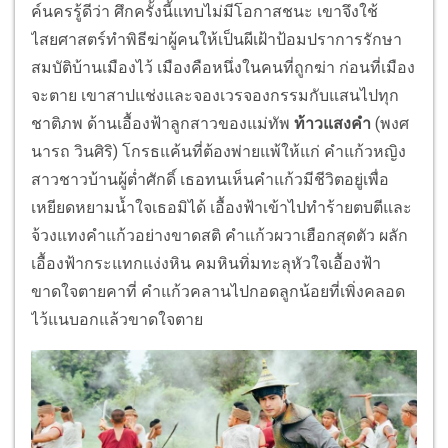
ค์นครรู้ดีว่า ศึกครั้งนี้แทบไม่มีโอกาสชนะ เขาจึงใช้
ไสยศาสตร์ทำพิธีฆ่าผู้คนให้เป็นผีเฝ้าป้อมปราการรักษา
สมบัติบ้านเมืองไว้ เมืองคือหนึ่งในคนที่ถูกฆ่า ก่อนที่เมือง
จะตาย เขาสาปแช่งและจองเวรจองกรรมกับแสนไปทุก
ชาติภพ ด้านเอื้องฟ้าลูกสาวของแม่ทัพ
ท้าวแสงคำ
(พงศ
นารถ วินศิริ) โกรธแค้นที่ต้องพ่ายแพ้ให้แก่ คำแก้วหญิง
สาวชาวบ้านผู้ต่ำศักดิ์ เธอทนเห็นคำแก้วมีชีวิตอยู่เพื่อ
เหยียดหยามน้ำใจเธอมิได้ เอื้องฟ้าเข้าไปทำร้ายตบตีและ
จ้วงแทงคำแก้วอย่างขาดสติ คำแก้วผวาเฮือกสุดตัว ผลัก
เอื้องฟ้ากระแทกแง่งหิน คมหินทิ่มทะลุหัวใจเอื้องฟ้า
ขาดใจตายคาที่ คำแก้วคลานไปกอดลูกน้อยที่เพิ่งคลอด
ไว้แนบอกแล้วขาดใจตาย