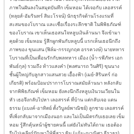
ภาพในฝันลงในสมุดบันทึก เข็มหอม ได้เจอกับ เลอสรรค์
(หลุยส์-อัมรินทร์ สิมะโรจน์) นักธุรกิจด้านโรงแรมที่
สะสมของโบราณ และเชื่อเรื่องระลึกชาติ ในพิพิธภัณฑ์
ของโบราณ เขาเห็นเธอสนใจหลูบเงินล้านนา จึงเข้ามา
คุยด้วย เข็มหอม รู้สึกผูกพันกับหลูบนี้ แรกเห็นเธอนึกถึง
ภาพของ ขุนแสน (ฟิล์ม-กรรญกฤต อรรควงษ์) นายทหาร
โบราณที่เป็นเพื่อนรักกับพลทหาร เมือง (น้ำ-รพีภัทร เอก
พันธ์กุล) รวมถึง ท้าวแสงคำ (พงศนารถ วินศิริ) ขุนนาง
ชั้นผู้ใหญ่กับลูกสาวแสนสวย เอื้องฟ้า (เมย์-สิรินทร์ ก่อ
เกียรติ) พร้อมป้อมปราการโบราณสมัยล้านนา หลังกลับ
จากพิพิธภัณฑ์ เข็มหอม ยังคงนึกถึงหลูบเงินวนเวียนใน
หัว เธอจึงกลับไปหา เลอสรรค์ ที่บ้าน แต่กลับเจอ แดน
ธรรม (แบงค์-อาทิตย์ ตั้งวิบูลย์พาณิชย์) ลูกชาย เลอสรรค์
ที่เพิ่งกลับมาจากเมืองนอก และไม่เป็นมิตรกับเธอเลย เข็ม
หอม รู้สึกคุ้นหน้าผู้ชายคนนี้ แต่ยังไม่ทันได้ถาม เธอต้อง
รีบไปเคลียร์ปัญหาให้พี่สาว ขิม (แก้ม-ญาณิศา ธีราธร)