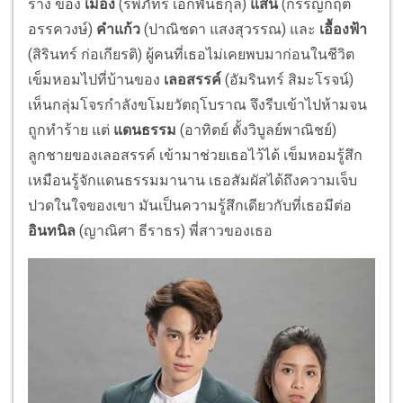
ราง ของ
เมือง
(รพีภัทร เอกพันธ์กุล)
แสน
(กรรญกฤต
อรรควงษ์)
คำแก้ว
(ปาณิชดา แสงสุวรรณ) และ
เอื้องฟ้า
(สิรินทร์ ก่อเกียรติ) ผู้คนที่เธอไม่เคยพบมาก่อนในชีวิต
เข็มหอมไปที่บ้านของ
เลอสรรค์
(อัมรินทร์ สิมะโรจน์)
เห็นกลุ่มโจรกำลังขโมยวัตถุโบราณ จึงรีบเข้าไปห้ามจน
ถูกทำร้าย แต่
แดนธรรม
(อาทิตย์ ตั้งวิบูลย์พาณิชย์)
ลูกชายของเลอสรรค์ เข้ามาช่วยเธอไว้ได้ เข็มหอมรู้สึก
เหมือนรู้จักแดนธรรมมานาน เธอสัมผัสได้ถึงความเจ็บ
ปวดในใจของเขา มันเป็นความรู้สึกเดียวกับที่เธอมีต่อ
อินทนิล
(ญาณิศา ธีราธร)
พี่สาวของเธอ