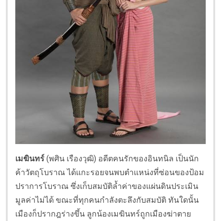
เมฆินทร์
(พศิน เรืองวุฒิ) อดีตคนรักของอินทนิล เป็นนัก
ค้าวัตถุโบราณ ได้แกะรอยจนพบตำแหน่งที่ซ่อนของป้อม
ปราการโบราณ ซึ่งเก็บสมบัติล้ำค่าของแผ่นดินประเมิน
มูลค่าไม่ได้ ขณะที่ทุกคนกำลังตะลึงกับสมบัติ ทันใดนั้น
เมืองก็ปรากฎร่างขึ้น ลูกน้องเมฆินทร์ถูกเมืองฆ่าตาย