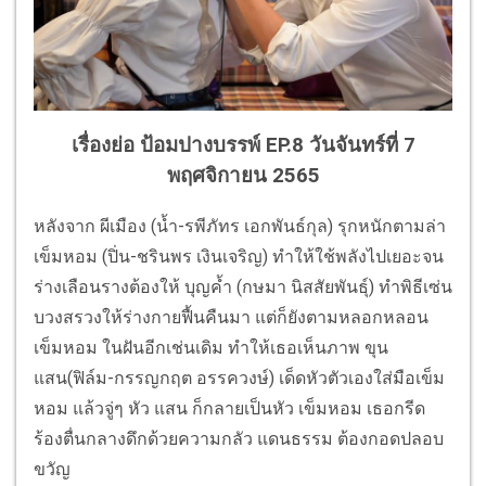
เรื่องย่อ ป้อมปางบรรพ์ EP.8 วันจันทร์ที่ 7
พฤศจิกายน 2565
หลังจาก ผีเมือง (น้ำ-รพีภัทร เอกพันธ์กุล) รุกหนักตามล่า
เข็มหอม (ปิ่น-ชรินพร เงินเจริญ) ทำให้ใช้พลังไปเยอะจน
ร่างเลือนรางต้องให้ บุญค้ำ (กษมา นิสสัยพันธุ์) ทำพิธีเซ่น
บวงสรวงให้ร่างกายฟื้นคืนมา แต่ก็ยังตามหลอกหลอน
เข็มหอม ในฝันอีกเช่นเดิม ทำให้เธอเห็นภาพ ขุน
แสน(ฟิล์ม-กรรญกฤต อรรควงษ์) เด็ดหัวตัวเองใส่มือเข็ม
หอม แล้วจู่ๆ หัว แสน ก็กลายเป็นหัว เข็มหอม เธอกรีด
ร้องตื่นกลางดึกด้วยความกลัว แดนธรรม ต้องกอดปลอบ
ขวัญ