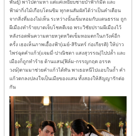
พันธุ์) พาไปตามหา แต่แค่เหยียบชายป่าฟ้าก็มืด และ
ฟ้าผ่ากิ่งไม้เกือบโดนขิม ทุกคนสัมผัสได้ว่าเป็นคำเตื
อน
จากสิ่งที่มองไม่เห็น ระหว่างนั้นเข็มหอมกับแดนธรรม ถูก
ผีเมืองทำร้ายบาดเจ็บโชคดี
เจอ พระวิชัยปรามผีเมืองไว้
หลังรอดพ้นความตายหวุดหวิดเข็
มหอมตกในภวังค์อีก
ครั้ง เธอเห็นภาพเอื้องฟ้า(เมย์-สิริ
นทร์ ก่อเกียรติ) ให้บ่าว
ไพร่ฉุดคำแก้ว(แจมมี่-
ปาณิชดา แสงสุวรรณ)ไปปล้ำ และ
เมืองก็ถูกทำร้าย ด้านแสน(ฟิล์ม-กรรญกฤต อรรค
วงษ์)ตามมาช่วยคำแก้วได้ทั
น พาเธอหนีไปแอบในถ้ำ คำ
แก้วตกลงปลงใจเป็นเมียของแสน ทั้งสองให้สัญญารักต่อ
กัน