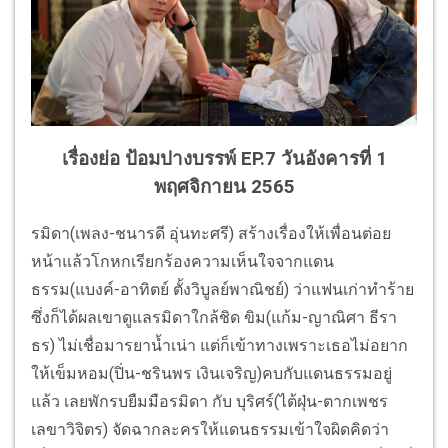
เรื่องย่อ ป้อมปางบรรพ์ EP.7 วันอังคารที่ 1
พฤศจิกายน 2565
รมิดา(เพลง-ชนารดี อุ่นทะศรี) สร้างเรื่องให้เพื่อนต่อย
หน้าแล้วโกหกเรียกร้องความเห็นใจจากแดน
ธรรม(แบงค์-อาทิตย์ ตั้งวิบูลย์พาณิชย์) ว่าแฟนเก่าทำร้าย
ซึ่งก็ได้ผลเขาดูแลรมิดาใกล้ชิด ขิม(แก้ม-ญาณิศา ธีรา
ธร) ไม่เชื่อมารยาน้ำเน่า แต่ก็เข้าทางเพราะเธอไม่อยาก
ให้เข็มหอม(ปิ่น-ชรินพร เงินเจริญ)คบกับแดนธรรมอยู่
แล้ว เลยพักรบยืมมือรมิดา กับ บุริศร์(ไต้ฝุ่น-ตากเพชร
เลขาวิจิตร) จัดฉากละครให้แดนธรรมเข้าใจผิดคิดว่า