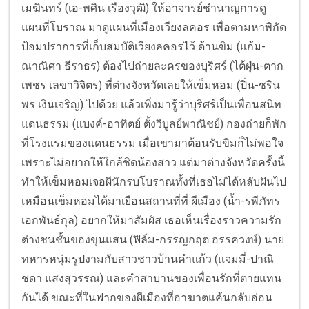
เมฆินทร์ (เอ-พศิน เรืองวุฒิ) ให้อาจารย์ชำนาญการดู
แผนที่โบราณ มาดูแผนที่เมืองเวียงลคอร เพื่อตามหาพิกัด
ป้อมปราการที่เก็บสมบัติเวียงลคอรไว้ ด้านขิม (แก้ม-
ณาณิศา ธีราธร) ต้องไปถ่ายละครของบุริศร์ (ไต้ฝุ่น-ตาก
เพชร เลขาวิจิตร) ที่ต่างจังหวัดเลยให้เข็มหอม (ปิ่น-ชริน
พร เงินเจริญ) ไปด้วย แล้วเพิ่งมารู้ว่าบุริศร์เป็นเพื่อนสนิท
แดนธรรม (แบงค์-อาทิตย์ ตั้งวิบูลย์พาณิชย์) กองถ่ายก็พัก
ที่โรงแรมของแดนธรรม เมื่อเขามาต้อนรับขิมก็ไม่พอใจ
เพราะไม่อยากให้ใกล้ชิดน้องสาว แต่มาต่างจังหวัดครั้งนี้
ทำให้เข็มหอมเจอผีนักรบโบราณทั้งที่เธอไม่ได้หลับฝันไป
เหมือนเข็มหอมได้มาเยือนสถานที่ที่ ผีเมือง (น้ำ-รพีภัทร
เอกพันธ์กุล) อยากให้มาสัมผัส เธอเห็นเรื่องราวความรัก
ต่างชนชั้นของขุนแสน (ฟิล์ม-กรรญกฤต อรรควงษ์) นาย
ทหารหนุ่มรูปงามกับสาวชาวบ้านคำแก้ว (แจมมี่-ปาณิ
ชดา แสงสุวรรณ) และคำสาบานของเพื่อนรักที่ตายแทน
กันได้ ขณะที่ในฟากของผีเมืองที่อาฆาตแค้นกลับอ่อน