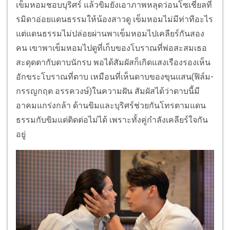
เข็มหอมชอบบุริศร์ แล้วขิมยังเอาภาพหลุดว่อนโซเชี่ยลที่
รมิดาอ่อยแดนธรรมให้น้องสาวดู เข็มหอมไม่มีท่าทีอะไร
แต่แดนธรรมไม่ปล่อยผ่านพาเข็มหอมไปเคลียร์กันสอง
คน เขาพาเข็มหอมไปดูที่เก็บของโบราณที่พ่อสะสมเธอ
สะดุดตากับดาบนักรบ พอได้สัมผัสก็เกิดแสงเรืองรองเห็น
อักขระโบราณที่ดาบ เหมือนที่เห็นดาบของขุนแสน(ฟิล์ม-
กรรญกฤต อรรควงษ์)ในความฝัน สัมผัสได้ว่าดาบนี้มี
อาคมแกร่งกล้า ด้านขิมและบุริศร์ช่วยกันโทรตามแดน
ธรรมกับขิมแต่ติดต่อไม่ได้ เพราะทั้งคู่กำลังเคลียร์ใจกัน
อยู่