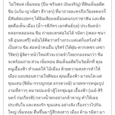
ไม่ใช่แค่ เข็มหอม (ปิ่น-ชรินพร เงินเจริญ) ที่ฝันเห็นอดีต
ขิม (แก้ม-ญาณิศา ธีราธร) ที่มาถ่ายละครถึงเวียงลคอรก็
มีสัมผัสแปลกๆ ได้ยินเสียงเหมือนคนรบราฆ่าฟัน และพีค
สุดคือเห็น เมือง (น้ำ-รพีภัทร เอกพันธ์กุล) ประจันหน้า
หลอกหลอนจน ขิม ถ่ายละครต่อไม่ได้ รมิดา (เพลง-ชนา
รดี อุ่นทะศรี) หมั่นไส้คิดว่าสร้างกระแสแต่ก็แสร้งทำดี
เป็นห่วง ขิม ต่อหน้าคนอื่น บุริศร์ (ไต้ฝุ่น-ตากเพชร เลขา
วิจิตร) ผู้จัดฯ หน้าใหม่หัวจะปวดจำใจยกกองจนกว่า ขิม
จะพร้อมถ่าย ส่วน เข็มหอม ฝันเห็นอดีตในวัยเด็กที่ คุณ
หนูเอื้องฟ้า ทำแผลให้ ไอ้เมือง ด้วยความสงสารทำให้
เมือง แอบชอบความใจดีของ คุณเอื้องฟ้า มาจนโต แต่
ขุนแสน (ฟิล์ม-กรรญกฤต อรรควงษ์) นายทหารหนุ่มรูป
งามที่สาวๆ หมายปองเข้าสู้โจรซุ่มฉุด เอื้องฟ้า (เมย์-สิริ
นทร์ ก่อเกียรติ) กลางน้ำตกอย่างกล้าหาญ ทำให้เธอ
ประทับใจ และหลงรัก ขุนแสน อย่างจัง เรื่องราวไปกัน
ใหญ่ เข็มหอม ตื่นขึ้นมารู้สึกสงสาร เมือง ด้าน รมิดา มา