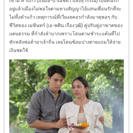
เขามี คำแก้ว (แจมมี่-ปาณิชตา แสงสุวรรณ) เป็นคนรัก
อยู่แล้วเมืองไม่พอใจตามทวงสัญญาไอ้แสนเพื่อนรักที่จะ
ไม่ทิ้งคำแก้ว เหตุการณ์ที่เวียงลคอรกำลังมาคุพอๆ กับ
ชีวิตของ เมฆินทร์ (เอ-พศิน เรืองวุฒิ) คู่ปรับคู่อาฆาตของ
แดนธรรม ที่กำลังลำบากเพราะโดนตามชำระแค้นที่ไป
หักหลังพ่อค้ายาเจ้าถิ่น เลยโดนซ้อมปางตายแถมให้จ่าย
เงินชดใช้