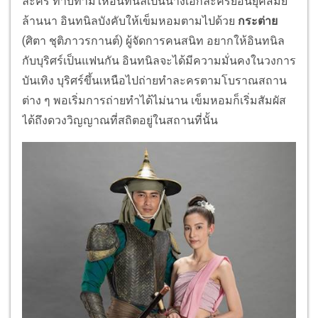
ละคร ทาบทามให้อินทนิลเป็นนางเอกละครย้อนยุคสมัย
ล้านนา อินทนิลบังคับให้เข็มหอมตามไปด้วย
กระต่าย
(ศิตา ชุติภาวรกานต์) ผู้จัดการคนสนิท อยากให้อินทนิล
กับบุริศร์เป็นแฟนกัน อินทนิลจะได้มีความมั่นคงในวงการ
บันเทิง บุริศร์ขึ้นเหนือไปถ่ายทำละครตามโบราณสถาน
ต่าง ๆ พอเริ่มการถ่ายทำได้ไม่นาน เข็มหอมก็เริ่มสัมผัส
ได้ถึงดวงวิญญาณที่สถิตอยู่ในสถานที่นั้น