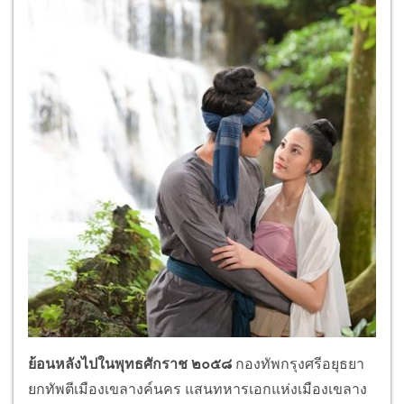
ย้อนหลังไปในพุทธศักราช ๒๐๕๘
กองทัพกรุงศรีอยุธยา
ยกทัพตีเมืองเขลางค์นคร แสนทหารเอกแห่งเมืองเขลาง