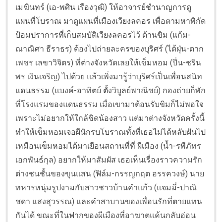
เมฆินทร์ (เอ-พศิน เรืองวุฒิ) ให้อาจารย์ชำนาญการดู
แผนที่โบราณ มาดูแผนที่เมืองเวียงลคอร เพื่อตามหาพิกัด
ป้อมปราการที่เก็บสมบัติเวียงลคอรไว้ ด้านขิม (แก้ม-
ณาณิศา ธีราธร) ต้องไปถ่ายละครของบุริศร์ (ไต้ฝุ่น-ตาก
เพชร เลขาวิจิตร) ที่ต่างจังหวัดเลยให้เข็มหอม (ปิ่น-ชริน
พร เงินเจริญ) ไปด้วย แล้วเพิ่งมารู้ว่าบุริศร์เป็นเพื่อนสนิท
แดนธรรม (แบงค์-อาทิตย์ ตั้งวิบูลย์พาณิชย์) กองถ่ายก็พัก
ที่โรงแรมของแดนธรรม เมื่อเขามาต้อนรับขิมก็ไม่พอใจ
เพราะไม่อยากให้ใกล้ชิดน้องสาว แต่มาต่างจังหวัดครั้งนี้
ทำให้เข็มหอมเจอผีนักรบโบราณทั้งที่เธอไม่ได้หลับฝันไป
เหมือนเข็มหอมได้มาเยือนสถานที่ที่ ผีเมือง (น้ำ-รพีภัทร
เอกพันธ์กุล) อยากให้มาสัมผัส เธอเห็นเรื่องราวความรัก
ต่างชนชั้นของขุนแสน (ฟิล์ม-กรรญกฤต อรรควงษ์) นาย
ทหารหนุ่มรูปงามกับสาวชาวบ้านคำแก้ว (แจมมี่-ปาณิ
ชดา แสงสุวรรณ) และคำสาบานของเพื่อนรักที่ตายแทน
กันได้ ขณะที่ในฟากของผีเมืองที่อาฆาตแค้นกลับอ่อน