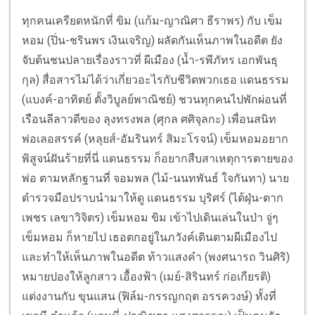
ทุกคนเครียดหนักที่ ขิม (แก้ม-ญาณิศา ธีราพร) กับ เข็ม
หอม (ปิ่น-ชรินพร เงินเจริญ) ผลัดกันเห็นภาพในอดีต ยัง
จับต้นชนปลายเรื่องราวที่ ผีเมือง (น้ำ-รพีภัทร เอกพันธุ
กุล) สื่อสารไม่ได้ว่าเกี่ยวอะไรกับชีวิตพวกเธอ แดนธรรม
(แบงค์-อาทิตย์ ตั้งวิบูลย์พาณิชย์) ชวนทุกคนไปพักผ่อนที่
เรือนลีลาวดีของ ลุงทรงพล (ศุกล ศศิจุลกะ) เพื่อนสนิท
พ่อเลอสรรค์ (หลุยส์-อัมรินทร์ สิมะโรจน์) เข็มหอมอยาก
พิสูจน์ฝันร้ายที่นี่ แดนธรรม ก็อยากสืบสาเหตุการตายของ
พ่อ ตามหลักฐานที่ จอมพล (ไม้-นนทพันธ์ ใจกันทา) นาย
ตำรวจมือปราบนำมาให้ดู แดนธรรม บุริศร์ (ไต้ฝุ่น-ตาก
เพชร เลขาวิจิตร) เข็มหอม ขิม เข้าไปเดินเล่นในป่า จู่ๆ
เข็มหอม ก็หายไป เธอตกอยู่ในภวังค์เดินตามผีเมืองไป
และทำให้เห็นภาพในอดีต ท้าวแสงคำ (พงศนารถ วินศิริ)
หมายปองให้ลูกสาว เอื้องฟ้า (เมย์-สิรินทร์ ก่อเกียรติ)
แต่งงานกับ ขุนแสน (ฟิล์ม-กรรญกฤต อรรควงษ์) ทั้งที่