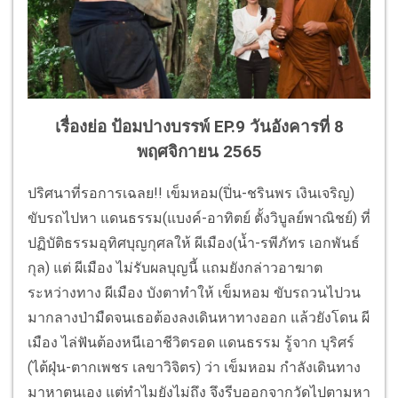
เรื่องย่อ ป้อมปางบรรพ์ EP.9 วันอังคารที่ 8
พฤศจิกายน 2565
ปริศนาที่รอการเฉลย!! เข็มหอม(ปิ่น-ชรินพร เงินเจริญ)
ขับรถไปหา แดนธรรม(แบงค์-อาทิตย์ ตั้งวิบูลย์พาณิชย์) ที่
ปฏิบัติธรรมอุทิศบุญกุศลให้ ผีเมือง(น้ำ-รพีภัทร เอกพันธ์
กุล) แต่ ผีเมือง ไม่รับผลบุญนี้ แถมยังกล่าวอาฆาต
ระหว่างทาง ผีเมือง บังตาทำให้ เข็มหอม ขับรถวนไปวน
มากลางป่ามืดจนเธอต้องลงเดินหาทางออก แล้วยังโดน ผี
เมือง ไล่ฟันต้องหนีเอาชีวิตรอด แดนธรรม รู้จาก บุริศร์
(ไต้ฝุ่น-ตากเพชร เลขาวิจิตร) ว่า เข็มหอม กำลังเดินทาง
มาหาตนเอง แต่ทำไมยังไม่ถึง จึงรีบออกจากวัดไปตามหา