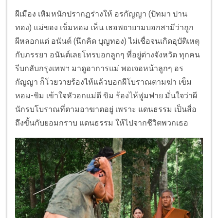
ผีเมือง เหิมหนักปรากฏร่างให้ อรกัญญา (ปัทมา ปาน
ทอง) แม่ของ เข็มหอม เห็น เธอพยายามบอกสามีว่าถูก
ผีหลอกแต่ อนันต์ (นึกคิด บุญทอง) ไม่เชื่อจนเกิดอุบัติเหตุ
กับภรรยา อนันต์เลยโทรบอกลูกๆ ที่อยู่ต่างจังหวัด ทุกคน
รีบกลับกรุงเทพฯ มาดูอาการแม่ พอเจอหน้าลูกๆ อร
กัญญา ก็โวยวายร้องไห้แล้วบอกผีโบราณตามฆ่า เข็ม
หอม-ขิม เข้าใจหัวอกแม่ดี ขิม ร้องไห้ฟูมฟาย มั่นใจว่าผี
นักรบโบราณที่ตามอาฆาตอยู่ เพราะ แดนธรรม เป็นสื่อ
ถึงขั้นกับยอมกราบ แดนธรรม ให้ไปจากชีวิตพวกเธอ