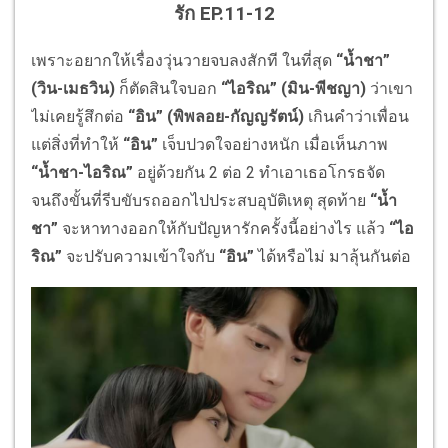
รัก
EP.11-12
เพราะอยากให้เรื่องวุ่นวายจบลงสักที ในที่สุด
“น้ำชา”
(วิน-เมธวิน)
ก็ตัดสินใจบอก
“ไอริณ” (มิน-พีชญา)
ว่าเขา
ไม่เคยรู้สึกต่อ
“
อิน
” (พิพลอย-กัญญรัตน์)
เกินคำว่าเพื่อน
แต่สิ่งที่ทำให้
“อิน”
เจ็บปวดใจอย่างหนัก เมื่อเห็นภาพ
“น้ำชา-ไอริณ”
อยู่ด้วยกัน 2 ต่อ 2 ทำเอาเธอโกรธจัด
จนถึงขั้นที่รีบขับรถออกไปประสบอุบัติเหตุ สุดท้าย
“น้ำ
ชา”
จะหาทางออกให้กับปัญหารักครั้งนี้อย่างไร แล้ว
“ไอ
ริณ”
จะปรับความเข้าใจกับ
“อิน”
ได้หรือไม่ มาลุ้นกันต่อ