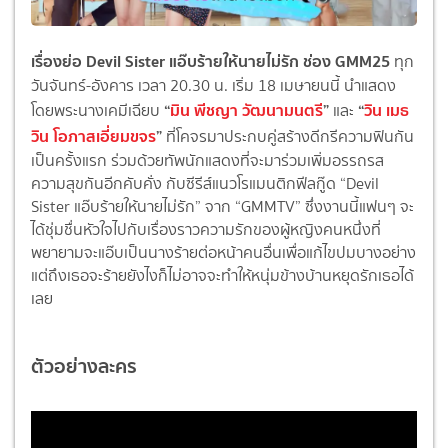
เรื่องย่อ Devil Sister แอ๊บร้ายให้นายไม่รัก ช่อง GMM25
ทุก
วันจันทร์-อังคาร เวลา 20.30 น. เริ่ม 18 เมษายนนี้ นำแสดง
“
มิน พีชญา วัฒนามนตรี
”
“
วิน เมธ
โดยพระนางเคมีเฉียบ
และ
วิน โอภาสเอี่ยมขจร
”
ที่โคจรมาประกบคู่สร้างดีกรีความฟินกัน
เป็นครั้งแรก ร่วมด้วยทัพนักแสดงที่จะมาร่วมเพิ่มอรรถรส
ความสุขกันอีกคับคั่ง กับซีรีส์แนวโรแมนติกฟีลกู๊ด “Devil
Sister แอ๊บร้ายให้นายไม่รัก” จาก “GMMTV” ซึ่งงานนี้แฟนๆ จะ
ได้ชุ่มชื่นหัวใจไปกับเรื่องราวความรักของผู้หญิงคนหนึ่งที่
พยายามจะแอ๊บเป็นนางร้ายต่อหน้าคนอื่นเพื่อแก้ไขปมบางอย่าง
แต่ถึงเธอจะร้ายยังไงก็ไม่อาจจะทำให้หนุ่มข้างบ้านหยุดรักเธอได้
เลย
ตัวอย่างละคร