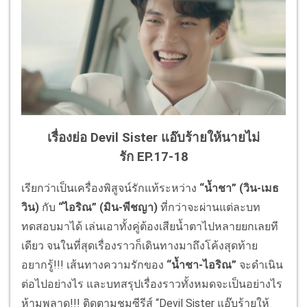
เรื่องย่อ Devil Sister แอ๊บร้ายให้นายไม่
รัก
EP.17-18
เรียกว่าเป็นเครื่องพิสูจน์รักแท้ระหว่าง
“น้ำชา” (วิน-เมธ
วิน)
กับ
“ไอริณ” (มิน-พีชญา)
ที่กว่าจะผ่านแต่ละบท
ทดสอบมาได้ เล่นเอาทั้งคู่ต้องเสียน้ำตาไปหลายยกเลยที
เดียว จนในที่สุดเรื่องราวก็เดินทางมาถึงโค้งสุดท้าย
อยากรู้!!! เส้นทางความรักของ
“น้ำชา-ไอริณ”
จะดำเนิน
ต่อไปอย่างไร และบทสรุปเรื่องราวทั้งหมดจะเป็นอย่างไร
ห้ามพลาด!!! ติดตามชมซีรีส์ “Devil Sister แอ๊บร้ายให้