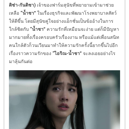
ติช่า-กันติชา)
เจ้าของฟาร์มสุนัขที่พยายามเข้ามาช่วย
เหลือ
“น้ำชา”
ในเรื่องธุรกิจและพัฒนาโรงพยาบาลสัตว์
ให้ดีขึ้น โดยมีสุนัขคู่ใจอย่างแอ็กชั่นเป็นข้ออ้างในการ
ใกล้ชิดกับ
“น้ำชา”
ความรักที่เหมือนจะง่าย แต่ก็มีปัญหา
มากมายทั้งเรื่องครอบครัวเรื่องงาน หรือแม้แต่เพื่อนสนิท
คนใกล้ตัวก็วนเวียนมาทำให้ความรักครั้งนี้ยากขึ้นไปอีก
เรื่องราวความรักของ
“ไอริณ-น้ำชา”
จะลงเอยอย่างไร
มาลุ้นกันต่อ