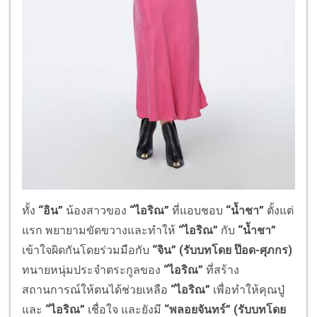
ทั้ง
“
อิน
”
น้องสาวของ
“ไอริณ”
ที่แอบชอบ
“น้ำชา”
ตั้งแต่
แรก พยายามขัดขวางและทำให้
“ไอริณ”
กับ
“น้ำชา”
เข้าใจผิดกันโดยร่วมมือกับ
“
จิน
” (รับบทโดย ป๊อด-ศุภกร)
ทนายหนุ่มประจำตระกูลของ
“ไอริณ”
ที่สร้าง
สถานการณ์ให้ตนได้ช่วยเหลือ
“ไอริณ”
เพื่อทำให้คุณปู่
และ
“ไอริณ”
เชื่อใจ และยังมี
“
พลอยจันทร์
” (รับบทโดย