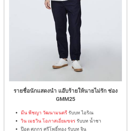
รายชื่อนักแสดงนำ แอ๊บร้ายให้นายไม่รัก ช่อง
GMM25
มีน พีชญา วัฒนามนตรี
รับบท ไอริณ
วิน เมธวิน โอภาสเอี่ยมขจร
รับบท น้ำชา
ป๊อด ศุภกร ศรีโพธิ์ทอง รับบท จิน