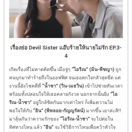
เรื่องย่อ Devil Sister แอ๊บร้ายให้นายไม่รัก
EP.3-
4
เกิดเรื่องที่ไม่คาดคิดขึ้น เมื่อจู่ๆ
“ไอริณ” (มิน-พีชญา)
ถูก
คนบุกมาทำร้ายถึงในออฟฟิศ จนเธอตกใจกลัวสุดขีด แต่
งานนี้ยังโชคดีที่
“น้ำชา” (วิน-เมธวิน)
เข้าไปช่วยทันเวลา
พร้อมทั้งปลอบใจให้เธอคลายกังวล นอกจากนั้นยิ่ง
“ไอ
ริณ-น้ำชา”
อยู่ใกล้ชิดกันมากเท่าไหร่ ก็เพิ่มความไม่
พอใจให้กับ
“
อิน
” (พิพลอย-กัญญรัตน์)
มากขึ้น เอาล่ะสิ!!
มาลุ้นกันว่าความรักของ
“ไอริณ-น้ำชา”
จะไปต่อใน
ทิศทางไหน แล้ว
“อิน”
จะใช้วิธีการไหนเพื่อคว้าหัวใจ