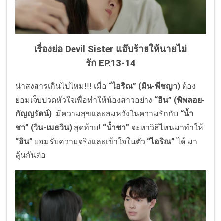
เรื่องย่อ Devil Sister แอ๊บร้ายให้นายไม่
รัก
EP.13-14
น่าสงสารเกินไปไหม!!! เมื่อ
“ไอริณ” (มิน-พีชญา)
ต้อง
ยอมเจ็บปวดหัวใจเพื่อทำให้น้องสาวอย่าง
“อิน”
(พิพลอย-
กัญญรัตน์)
มีความสุขและสมหวังในความรักกับ
“น้ำ
ชา” (วิน-เมธวิน)
สุดท้าย!
“น้ำชา”
จะหาวิธีไหนมาทำให้
“อิน”
ยอมรับความจริงและเข้าใจในตัว
“ไอริณ”
ได้ มา
ลุ้นกันต่อ