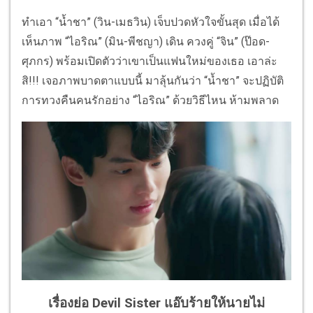
ทำเอา “น้ำชา” (วิน-เมธวิน) เจ็บปวดหัวใจขั้นสุด เมื่อได้
เห็นภาพ “ไอริณ” (มิน-พีชญา) เดิน ควงคู่ “จิน” (ป๊อด-
ศุภกร) พร้อมเปิดตัวว่าเขาเป็นแฟนใหม่ของเธอ เอาล่ะ
สิ!!! เจอภาพบาดตาแบบนี้ มาลุ้นกันว่า “น้ำชา” จะปฏิบัติ
การทวงคืนคนรักอย่าง “ไอริณ” ด้วยวิธีไหน ห้ามพลาด
เรื่องย่อ Devil Sister แอ๊บร้ายให้นายไม่