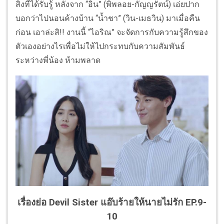
สิ่งที่ได้รับรู้ หลังจาก “อิน” (พิพลอย-กัญญรัตน์) เอ่ยปาก
บอกว่าไปนอนค้างบ้าน “น้ำชา” (วิน-เมธวิน) มาเมื่อคืน
ก่อน เอาล่ะสิ!! งานนี้ “ไอริณ” จะจัดการกับความรู้สึกของ
ตัวเองอย่างไรเพื่อไม่ให้ไปกระทบกับความสัมพันธ์
ระหว่างพี่น้อง ห้ามพลาด
เรื่องย่อ Devil Sister แอ๊บร้ายให้นายไม่รัก
EP.9-
10