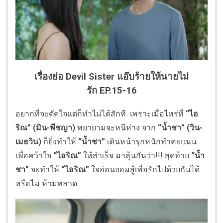
เรื่องย่อ Devil Sister แอ๊บร้ายให้นายไม่
รัก
EP.15-16
อยากที่จะตัดใจแต่ก็ทำไม่ได้สักที เพราะเมื่อไหร่ที่
“ไอ
ริณ” (มิน-พีชญา)
พยายามจะหนีห่าง จาก
“น้ำชา” (วิน-
เมธวิน)
ก็ยิ่งทำให้
“น้ำชา”
เดินหน้ารุกหนักทำคะแนน
เพื่อคว้าใจ
“ไอริณ”
ให้สำเร็จ มาลุ้นกันว่า!!! สุดท้าย
“น้ำ
ชา”
จะทำให้
“ไอริณ”
ใจอ่อนยอมสู้เพื่อรักไปด้วยกันได้
หรือไม่ ห้ามพลาด