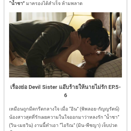
“น้ำชา”
มาครองได้สำเร็จ ห้ามพลาด
เรื่องย่อ Devil Sister แอ๊บร้ายให้นายไม่รัก
EP.5-
6
เหมือนถูกมีดกรีดกลางใจ เมื่อ “อิน” (พิพลอย-กัญญรัตน์)
น้องสาวสุดที่รักเผยความในใจออกมาว่าหลงรัก “น้ำชา”
(วิน-เมธวิน) งานนี้ทำเอา “ไอริณ” (มิน-พีชญา) เจ็บปวด