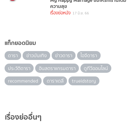
My Happy Marriage ขอให้รักเรานี้ได้มี
ความสุข
เรื่องย่อหนัง
17 มิ.ย. 66
แท็กยอดนิยม
ดารา
ข่าวบันเทิง
ข่าวดารา
ไอจีดารา
ประวัติดารา
อินสตราแกรมดารา
ดูทีวีออนไลน์
recommended
ดาราเดลี่
trueidstory
เรื่องย่ออื่นๆ