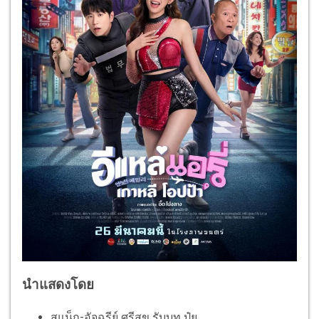
นำแสดงโดย
สแน็ก-อัจฉรีย์ ศรีสุข รับบท ปุ๋ย