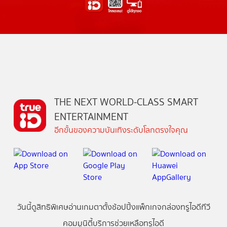
THE NEXT WORLD-CLASS SMART
ENTERTAINMENT
อีกขั้นของความบันเทิงระดับโลกตรงใจคุณ
วันนี้
ดู
สิทธิพิเศษ
อ่าน
เกม
ตาตั้ง
ช้อปปิ้ง
แพ็กเกจ
กล่องทรูไอดีทีวี
คอมมูนิตี้
บริการช่วยเหลือทรูไอดี