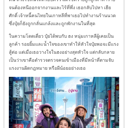
จนต้องหนีออกจากงานและไร้ที่พึ่ง เธอกลับไปหา เฮีย
ศักดิ์ เจ้าหนี้คนไทยในเกาหลีที่พาเธอไปทำงานร้านนวด
ซึ่งปุ๋ยก็ยังถูกกลั่นแกล้งและถูกพักงานในที่สุด
ในความโดดเดี่ยว ปุ๋ยได้พบกับ ฮง หนุ่มเกาหลีผู้เคยเป็น
ลูกค้า รอยยิ้มและน้ำใจของเขาทำให้หัวใจปุ๋ยพอจะมีแรง
สู้ต่อ แต่เมื่อเธอวางใจในฮงอย่างสุดหัวใจ แต่กลับกลาย
เป็นว่าเขาคือตำรวจตรวจคนเข้าเมืองที่มีหน้าที่ตามจับ
แรงงานผิดกฎหมาย หรือผีน้อยอย่างเธอ