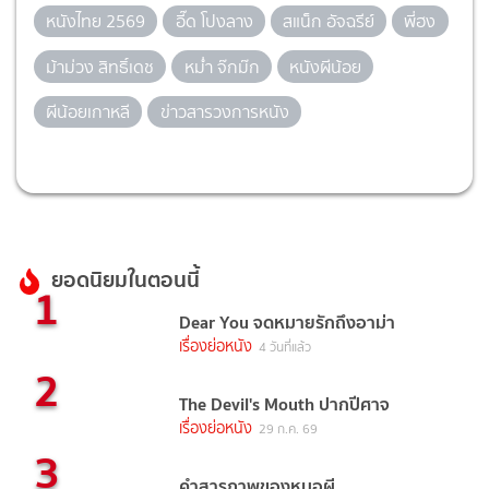
หนังไทย 2569
อี๊ด โปงลาง
สแน็ก อัจฉรีย์
พี่ฮง
ม้าม่วง สิทธิ์เดช
หม่ำ จ๊กม๊ก
หนังผีน้อย
ผีน้อยเกาหลี
ข่าวสารวงการหนัง
ยอดนิยมในตอนนี้
1
Dear You จดหมายรักถึงอาม่า
เรื่องย่อหนัง
4 วันที่แล้ว
2
The Devil's Mouth ปากปีศาจ
เรื่องย่อหนัง
29 ก.ค. 69
3
คำสารภาพของหมอผี