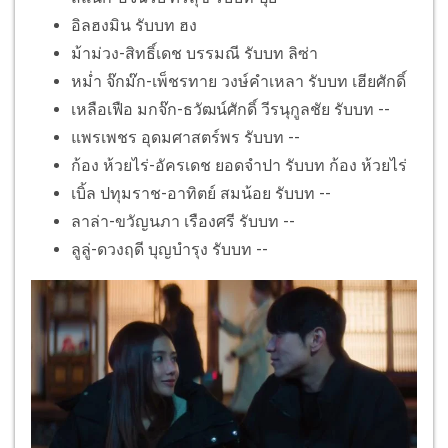
อิลฮงมิน รับบท ฮง
ม้าม่วง-สิทธิ์เดช บรรมณี รับบท ลิซ่า
หม่ำ จ๊กม๊ก-เพ็ชรทาย วงษ์คําเหลา รับบท เฮียศักดิ์
เหลือเฟือ มกจ๊ก-ธวัฒน์ศักดิ์ วีรนุกูลชัย รับบท --
แพรเพชร อุดมศาสตร์พร รับบท --
ก้อง ห้วยไร่-อัครเดช ยอดจำปา รับบท ก้อง ห้วยไร่
เบิ้ล ปทุมราช-อาทิตย์ สมน้อย รับบท --
ลาล่า-ขวัญนภา เรืองศรี รับบท --
ลูลู่-ดวงฤดี บุญบำรุง รับบท --