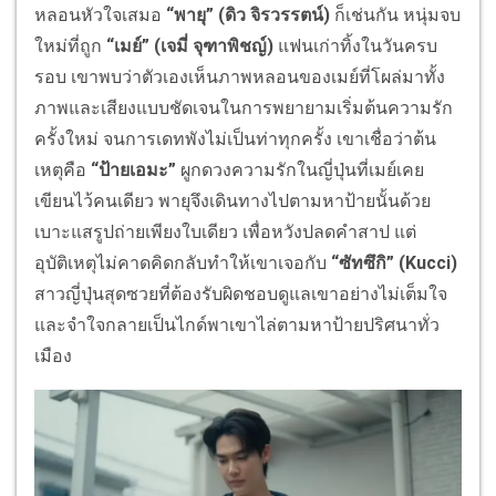
หลอนหัวใจเสมอ
“พายุ” (ดิว จิรวรรตน์)
ก็เช่นกัน หนุ่มจบ
ใหม่ที่ถูก
“เมย์” (เจมี่ จุฑาพิชญ์)
แฟนเก่าทิ้งในวันครบ
รอบ เขาพบว่าตัวเองเห็นภาพหลอนของเมย์ที่โผล่มาทั้ง
ภาพและเสียงแบบชัดเจนในการพยายามเริ่มต้นความรัก
ครั้งใหม่ จนการเดทพังไม่เป็นท่าทุกครั้ง เขาเชื่อว่าต้น
เหตุคือ
“ป้ายเอมะ”
ผูกดวงความรักในญี่ปุ่นที่เมย์เคย
เขียนไว้คนเดียว พายุจึงเดินทางไปตามหาป้ายนั้นด้วย
เบาะแสรูปถ่ายเพียงใบเดียว เพื่อหวังปลดคำสาป แต่
อุบัติเหตุไม่คาดคิดกลับทำให้เขาเจอกับ
“ซัทซึกิ” (
Kucci)
สาวญี่ปุ่นสุดซวยที่ต้องรับผิดชอบดูแลเขาอย่างไม่เต็มใจ
และจำใจกลายเป็นไกด์พาเขาไล่ตามหาป้ายปริศนาทั่ว
เมือง