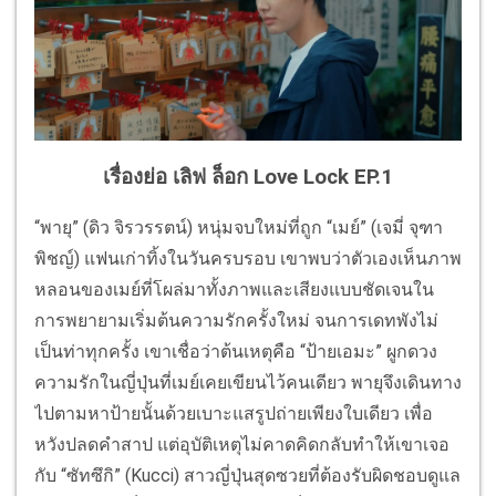
เรื่องย่อ เลิฟ ล็อก Love Lock EP.1
“พายุ” (ดิว จิรวรรตน์) หนุ่มจบใหม่ที่ถูก “เมย์” (เจมี่ จุฑา
พิชญ์) แฟนเก่าทิ้งในวันครบรอบ เขาพบว่าตัวเองเห็นภาพ
หลอนของเมย์ที่โผล่มาทั้งภาพและเสียงแบบชัดเจนใน
การพยายามเริ่มต้นความรักครั้งใหม่ จนการเดทพังไม่
เป็นท่าทุกครั้ง เขาเชื่อว่าต้นเหตุคือ “ป้ายเอมะ” ผูกดวง
ความรักในญี่ปุ่นที่เมย์เคยเขียนไว้คนเดียว พายุจึงเดินทาง
ไปตามหาป้ายนั้นด้วยเบาะแสรูปถ่ายเพียงใบเดียว เพื่อ
หวังปลดคำสาป แต่อุบัติเหตุไม่คาดคิดกลับทำให้เขาเจอ
กับ “ซัทซึกิ” (Kucci) สาวญี่ปุ่นสุดซวยที่ต้องรับผิดชอบดูแล