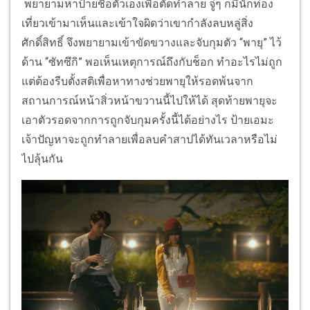
พยายามหาป้ายชื่อตัวเองเพื่อตัดทำลาย จู่ๆ ก็มีนักท่อง
เที่ยวเข้ามาเห็นและเข้าใจผิดว่าเขากำลังลบหลู่สิ่ง
ศักดิ์สิทธิ์ จึงพยายามเข้าขัดขวางและจับกุมตัว “พายุ” ไว้
ด้าน “ซัทซึกิ” พอเห็นเหตุการณ์ถึงกับช็อก ทำอะไรไม่ถูก
แต่ต้องรีบตั้งสติเพื่อหาทางช่วยพายุให้รอดพ้นจาก
สถานการณ์หน้าสิ่วหน้าขวานนี้ไปให้ได้ สุดท้ายพายุจะ
เอาตัวรอดจากการถูกจับกุมครั้งนี้ได้อย่างไร ป้ายเอมะ
เจ้าปัญหาจะถูกทำลายเพื่อลบคำสาปได้ทันเวลาหรือไม่
ไปลุ้นกัน