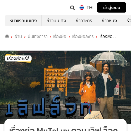
TH
เข้าสู่ระบบ
หน้าแรกบันเทิง
ข่าวบันเทิง
ข่าวละคร
ข่าวหนัง
รี
อ่าน
บันเทิงดารา
เรื่องย่อ
เรื่องย่อละคร
เรื่องย่อ
MuTeLuv ตอน เลิฟ ล็อก Love Lock ช่อง GMM25 (ตอนจบ)
เรื่องย่อ MuTeLuv ตอน เลิฟ ล็อก