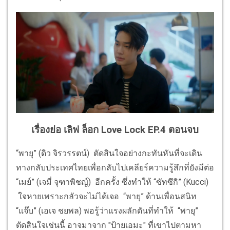
เรื่องย่อ เลิฟ ล็อก Love Lock EP.4 ตอนจบ
“พายุ” (ดิว จิรวรรตน์) ตัดสินใจอย่างกะทันหันที่จะเดิน
ทางกลับประเทศไทยเพื่อกลับไปเคลียร์ความรู้สึกที่ยังมีต่อ
“เมย์” (เจมี่ จุฑาพิชญ์) อีกครั้ง ซึ่งทำให้ “ซัทซึกิ” (Kucci)
ใจหายเพราะกลัวจะไม่ได้เจอ “พายุ” ด้านเพื่อนสนิท
“แจ๊บ” (เอเจ ชยพล) พอรู้ว่าแรงผลักดันที่ทำให้ “พายุ”
ตัดสินใจเช่นนี้ อาจมาจาก "ป้ายเอมะ" ที่เขาไปตามหา