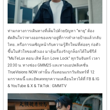
ท่ามกลางการเดินทางที่เต็มไปด้วยปัญหา “พายุ” ต้อง
ตัดสินใจว่าทางออกของเขาอยู่ที่การทำลายป้ายแล้วกลับ
ไทย…หรือการเผชิญหน้ากับความรู้สึกใหม่ที่ค่อยๆ ก่อตัว
ขึ้นในหัวใจของตัวเอง มาลุ้นเรื่องรักถูกล็อกได้ในซีรีส์
“MuTeLuv ตอน เลิฟ ล็อก Love Lock” ทุกวันจันทร์ เวลา
20:30 น. ทางช่อง GMM25 และทางแอปพลิเคชั่น
TrueVisions NOW เท่านั้น เริ่มตอนแรกวันจันทร์ที่ 12
มกราคมนี้ และอัพเดททุกความเคลื่อนไหวได้ที่ FB & IG
& YouTube & X & TikTok : GMMTV