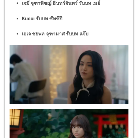
เจมี่ จุฑาพิชญ์ อินทร์จันทร์ รับบท เมย์
Kucci รับบท ซัทซึกิ
เอเจ ชยพล จุฑามาศ รับบท แจ๊บ