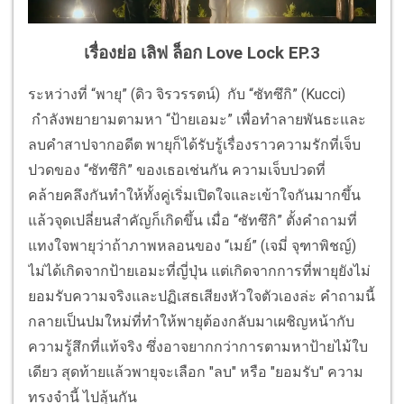
เรื่องย่อ เลิฟ ล็อก Love Lock EP.3
ระหว่างที่ “พายุ” (ดิว จิรวรรตน์) กับ “ซัทซึกิ” (Kucci)
กำลังพยายามตามหา “ป้ายเอมะ” เพื่อทำลายพันธะและ
ลบคำสาปจากอดีต พายุก็ได้รับรู้เรื่องราวความรักที่เจ็บ
ปวดของ “ซัทซึกิ” ของเธอเช่นกัน ความเจ็บปวดที่
คล้ายคลึงกันทำให้ทั้งคู่เริ่มเปิดใจและเข้าใจกันมากขึ้น
แล้วจุดเปลี่ยนสำคัญก็เกิดขึ้น เมื่อ “ซัทซึกิ” ตั้งคำถามที่
แทงใจพายุว่าถ้าภาพหลอนของ “เมย์” (เจมี่ จุฑาพิชญ์)
ไม่ได้เกิดจากป้ายเอมะที่ญี่ปุ่น แต่เกิดจากการที่พายุยังไม่
ยอมรับความจริงและปฏิเสธเสียงหัวใจตัวเองล่ะ คำถามนี้
กลายเป็นปมใหม่ที่ทำให้พายุต้องกลับมาเผชิญหน้ากับ
ความรู้สึกที่แท้จริง ซึ่งอาจยากกว่าการตามหาป้ายไม้ใบ
เดียว สุดท้ายแล้วพายุจะเลือก "ลบ" หรือ "ยอมรับ" ความ
ทรงจำนี้ ไปลุ้นกัน