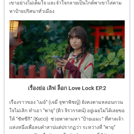
เขาอย่างไม่เต็มใจ และจำใจกลายเป็นไกด์พาเขาไล่ตาม
หาป้ายปริศนาทั่วเมือง
เรื่องย่อ เลิฟ ล็อก Love Lock EP.2
เรื่องราวของ “เมย์” (เจมี่ จุฑาพิชญ์) ยังคงตามหลอนกวน
ใจไม่เลิก ทำเอา “พายุ” (ดิว จิรวรรตน์) อยู่เฉยไม่ได้เลยขอ
ให้ “ซัทซึกิ” (Kucci) ช่วยพาตามหา “ป้ายเอมะ” ที่ศาลเจ้า
แห่งหนึ่งเพื่อลบคำสาปแต่ปรากฏว่า ระหว่างที่ “พายุ”