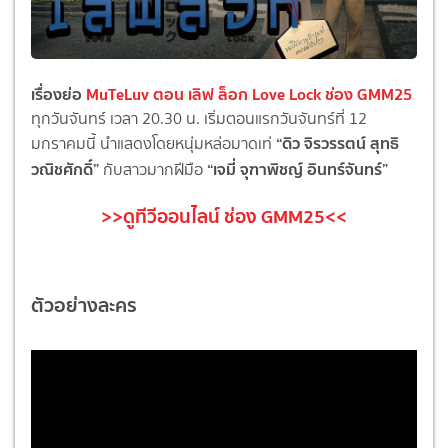
เรื่องย่อ
MuTeLuv ตอน เลิฟ ล็อก Love Lock ช่อง GMM25
ทุกวันจันทร์ เวลา 20.30 น. เริ่มตอนแรกวันจันทร์ที่ 12
“ดิว จิรวรรตน์ สุทธิ
มกราคมนี้ นำแสดงโดยหนุ่มหล่
อมาดเท่
วณิชศักดิ์”
“เจมี่ จุฑาพิชญ์ อินทร์จันทร์”
กับสาวมากฝีมือ
>>ดูทีวีออนไลน์ ช่อง GMM25<<
ตัวอย่างละคร