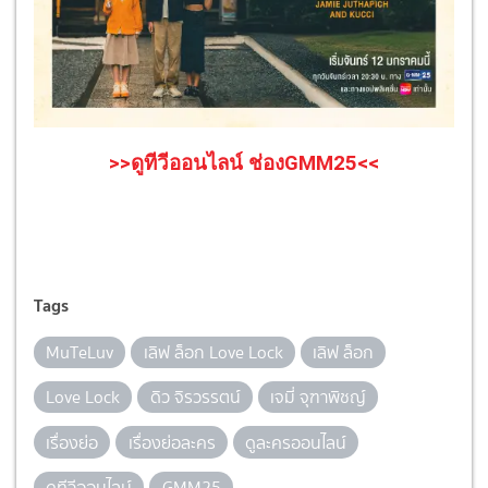
>>ดูทีวีออนไลน์ ช่องGMM25<<
Tags
MuTeLuv
เลิฟ ล็อก Love Lock
เลิฟ ล็อก
Love Lock
ดิว จิรวรรตน์
เจมี่ จุฑาพิชญ์
เรื่องย่อ
เรื่องย่อละคร
ดูละครออนไลน์
ดูทีวีออนไลน์
GMM25