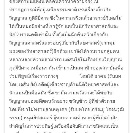
ของสถาบันแห่งนี้ คือค้นคว้าหาความจริงใน
ปรากฏการณ์ที่อยู่เหนือธรรมชาติ เช่นเรื่องเกี่ยวกับ
วิญญาณ ภูติผีปีศาจ ซึ่งในความจริงแล้วอาจารย์วิเศษไม่
ได้เป็นหมอผีอย่างที่เรารู้จัก แต่เป็นนักวิทยาศาสตร์และ
นักโบราณคดีเท่านั้น ทั้งยังเป็นนักค้นคว้าเกี่ยวกับ
วิญญาณศาสตร์และรอบรู้เกี่ยวกับไสยศาสตร์(จากมุม
มองของวิทยาศาสตร์)อีกด้วย เขาจึงได้รวบรวมกลุ่มคน
หลากหลายความสามารถ แต่สนใจในเรื่องของวิญญาณ
ภูตผีปีศาจ เหมือนๆ กัน เข้ามาเป็นสมาชิกของสถาบันเพื่อ
ร่วมพิสูจน์เรื่องราวต่างๆ
โดยได้ อาคม (รับบท
โดย เจสัน ยัง) อดีตผู้เชี่ยวชาญด้านนิติวิทยาศาสตร์และ
นักแม่นปืนมือฉมัง ซึ่งเขามีความหวังว่าจะได้พบกับ
วิญญาณของอดีตคนรักอย่าง ขวัญข้าว ผู้ที่ฆ่าตัวตาย
โดยที่เขาไม่ทราบสาเหตุ เศก (รับบทโดย ภรัณยู โรจนวุฒิ
ธรรม) หนุ่มฮิปสเตอร์ ผู้ชอบความท้าทาย ผู้ที่เป็นกำลัง
สำคัญในการประดิษฐ์เครื่องมือจับผีนานาชนิดและเป็น