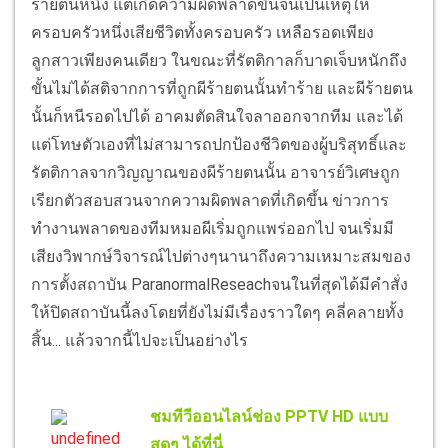
ร้ายตนหนึ่ง แต่เกิดความผิดพลาดขึ้นจนเป็นเหตุให้
ครอบครัวหนึ่งเสียชีวิตทั้งครอบครัว เหลือรอดเพียง
ลูกสาวเพียงคนเดียว ในขณะที่รัตติกาลก็บาดเจ็บหนักถึง
ขั้นไม่ได้สติจากการที่ถูกผีร้ายตนนั้นทำร้าย และผีร้ายตน
นั้นก็หนีรอดไปได้ อาคมตัดสินใจลาออกจากทีม และได้
แต่โทษตัวเองที่ไม่สามารถปกป้องชีวิตของผู้บริสุทธิ์และ
รัตติกาลจากวิญญาณของผีร้ายตนนั้น อาจารย์วิเศษถูก
เรียกตัวสอบสวนจากความผิดพลาดที่เกิดขึ้น ข่าวการ
ทำงานพลาดของทีมหมอผีเริ่มถูกแพร่ออกไป จนเริ่มมี
เสียงวิพากษ์วิจารณ์ไปต่างๆนานาถึงความเหมาะสมของ
การตั้งสถาบัน ParanormalReseachจนในที่สุดได้มีคำสั่ง
ให้ปิดสถาบันนี้ลงโดยที่ยังไม่มีเรื่องราวใดๆ คลี่คลายทั้ง
สิ้น... แล้วจากนี้ไปจะเป็นอย่างไร
ชมทีวีออนไลน์ช่อง PPTV HD แบบ
สดๆ ได้ที่นี่