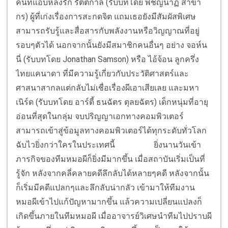
คนที่แอบหลงรัก รัตติกาล (รับบทโดย พิชญ์นาฏ สาขา
กร) ผู้ที่เก่งเรื่องการสะกดจิต แถมเธอยังมีสัมผัสพิเศษ
สามารถรับรู้และสื่อสารกับพลังงานหรือวิญญาณที่อยู่
รอบๆตัวได้ นอกจากนั้นยังมีสมาชิกคนอื่นๆ อย่าง จอห์น
นี่ (รับบทโดย Jonathan Samson) หรือ ไอ้จ้อน ลูกครึ่ง
ไทยแคนาดา ที่มีความรู้เกี่ยวกับประวัติศาสตร์และ
ศาสนาสากลแต่กลับไม่เชื่อเรื่องผีเอาเสียเลย และมหา
เนิร์ด (รับบทโดย อาร์ตี้ ธนฉัตร ตุลยฉัตร) เด็กหนุ่มที่อายุ
อ่อนที่สุดในกลุ่ม จบปริญญาเอกทางคอมพิวเตอร์
สามารถเข้าสู่ข้อมูลทางคอมพิวเตอร์ได้ทุกระดับทั่วโลก
ฉับไวยิ่งกว่าใครในประเทศนี้
ยิ่งนานวันเข้า
ภารกิจของทีมหมอผีก็ยิ่งมีมากขึ้น เมื่อสถาบันเริ่มเป็นที่
รู้จัก หลังจากคลี่คลายคดีลึกลับได้หลายๆคดี หลังจากนั้น
ก็เริ่มมีคดีแปลกๆและลึกลับน่ากลัว เข้ามาให้ทีมงาน
หมอผีเข้าไปแก้ปัญหามากขึ้น แล้วความเปลี่ยนแปลงก็
เกิดขึ้นภายในทีมหมอผี เมื่ออาจารย์วิเศษนำทีมไปปราบผี