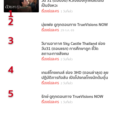
วัน 31 (ตอนจบ) หัวใจของทุกคนเต้นไม่
เป็นจังหวะ
1
เรื่องย่อละคร
1 วันที่แล้ว
2
มุ่ยเฟย ดูทุกตอนทาง TrueVisions NOW
เรื่องย่อละคร
29 ก.ค. 69
3
วิมานอากาศ Sky Castle Thailand ช่อง
วัน31 (ตอนแรก) การศึกษาถูก ชี้วัด
สถานะทางสังคม
เรื่องย่อละคร
2 วันที่แล้ว
4
เกมส์โกงเกมส์ ช่อง 3HD (ตอนล่าสุด) ลุย
ปฏิบัติภารกิจลับ เปิดโปงกลโกงนักต้มตุ๋น
เรื่องย่อละคร
2 วันที่แล้ว
5
รักษ์ ดูทุกตอนทาง TrueVisions NOW
เรื่องย่อละคร
1 วันที่แล้ว