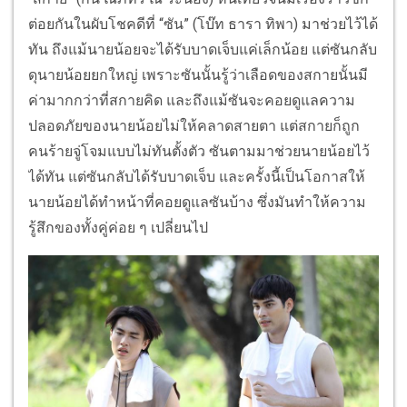
ต่อยกันในผับโชคดีที่ “ซัน” (โบ๊ท ธารา ทิพา) มาช่วยไว้ได้
ทัน ถึงแม้นายน้อยจะได้รับบาดเจ็บแค่เล็กน้อย แต่ซันกลับ
ดุนายน้อยยกใหญ่ เพราะซันนั้นรู้ว่าเลือดของสกายนั้นมี
ค่ามากกว่าที่สกายคิด และถึงแม้ซันจะคอยดูแลความ
ปลอดภัยของนายน้อยไม่ให้คลาดสายตา แต่สกายก็ถูก
คนร้ายจู่โจมแบบไม่ทันตั้งตัว ซันตามมาช่วยนายน้อยไว้
ได้ทัน แต่ซันกลับได้รับบาดเจ็บ และครั้งนี้เป็นโอกาสให้
นายน้อยได้ทำหน้าที่คอยดูแลซันบ้าง ซึ่งมันทำให้ความ
รู้สึกของทั้งคู่ค่อย ๆ เปลี่ยนไป