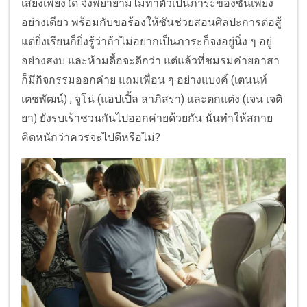
เสี่ยงเพียงใด จึงพยายามไม่ทำตัวเป็นภาระของซันเพียง
อย่างเดียว พร้อมกับขอร้องให้ซันช่วยสอนศิลปะการต่อสู้
แต่ยิ่งเรียนก็ยิ่งรู้ว่าถ้าไม่อยากเป็นภาระก็จงอยู่นิ่ง ๆ อยู่
อย่างสงบ และห้ามดื้อจะดีกว่า แต่แล้วที่ชมรมค่ายอาสา
ก็มีกิจกรรมออกค่าย แถมเพื่อน ๆ อย่างแบงค์ (เตนนท์
เตชพัฒน์) , จูโน่ (แอปเปิ้ล ลาภิสรา) และตกแต่ง (เจน เจติ
ยา) ยังรบเร้าชวนกันไปออกค่ายด้วยกัน นั่นทำให้สกาย
คิดหนักว่าควรจะไปดีหรือไม่?