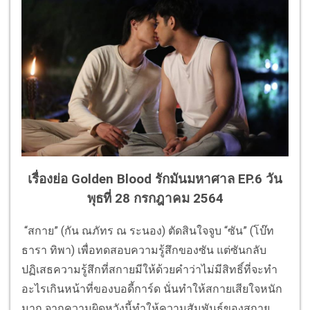
เรื่องย่อ Golden Blood รักมันมหาศาล EP.6 วัน
พุธที่ 28 กรกฎาคม 2564
“สกาย” (กัน ณภัทร ณ ระนอง) ตัดสินใจจูบ “ซัน” (โบ๊ท
ธารา ทิพา) เพื่อทดสอบความรู้สึกของซัน แต่ซันกลับ
ปฏิเสธความรู้สึกที่สกายมีให้ด้วยคำว่าไม่มีสิทธิ์ที่จะทำ
อะไรเกินหน้าที่ของบอดี้การ์ด นั่นทำให้สกายเสียใจหนัก
มาก จากความผิดหวังนี้ทำให้ความสัมพันธ์ของสกาย