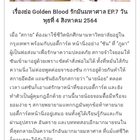
เรื่องย่อ Golden Blood รักมันมหาศาล EP.7 วัน
พุธที่ 4 สิงหาคม 2564
เมื่อ “สกาย” ต้องมาใช้ชีวิตนักศึกษามหาวิทยาลัยอยู่ใน
กรุงเทพฯ พร้อมกับบอดี้การ์ด หน้านิ่งอย่าง “ซัน” ที่ “ภูผา”
ผู้เป็นพ่อส่งมาเพื่อรักษาความปลอดภัย สกายจำใจยอมให้
ซันเข้ามาอยู่ด้วยเพราะขัดคำสั่งพ่อไม่ได้ ทั้งที่หมั่นไส้กับ
ความนิ่ง ไม่ค่อยพูดค่อยจาของซัน การอยู่ด้วยกันทำให้
สกายอึดอัด แถมซันยังเรียกสกายว่า “นายน้อย” ตลอด
เวลา แต่ซันก็เอาแต่รักษาหน้าที่ของบอดี้การ์ด และยัง
ทำตัวเป็นผู้คุมกฎอีกด้วย งานนี้นายน้อยจอมดื้อมีหรือจะ
ยอมง่าย ๆ สกายพยายามแหกกฎมันทุกข้อท้าทายนาย
บอดี้การ์ดหน้านิ่งอยู่เสมอ จนทั้งคู่ได้เรียนรู้กันและกัน
ผ่านอุปสรรค อันตราย และบททดสอบอีกมากมายจนใน
ที่สุดกลายเป็นความรักอันมากมายมหาศาล ที่แม้แต่ชีวิต
ก็ยอมสละให้กันได้!!