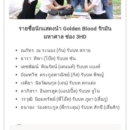
รายชื่อนักแสดงนำ Golden Blood รักมัน
มหาศาล ช่อง 3HD
ณภัทร ณ ระนอง (กัน) รับบท สกาย
ธารา ทิพา (โบ๊ท) รับบท ซัน
เตชพัฒน์ พิณรัตน์ (เตนนท์) รับบท แบงค์
บัณฑวิช ตระกูลพาณิชย์ (กัส) รับบท พิชญ์
เจติยา นัยวัฒนกุล (เจน) รับบท ตกแต่ง
ลาภิสรา อินทรสูต (แอปเปิ้ล) รับบท จูโน่
วรวุฒิ นิยมทรัพย์ (พี่โอ๊ต) รับบท ภูผา (เสี่ยภู)
ธนายง ว่องตระกูล (พี่กระดุม) รับบท สักขี (เสี่ยสัก)