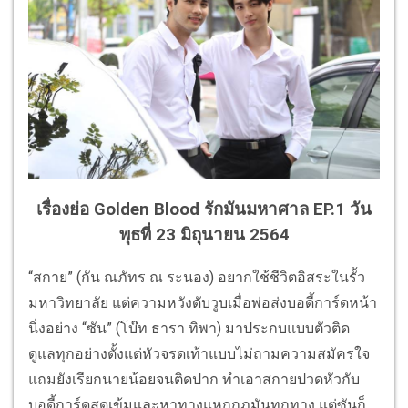
เรื่องย่อ Golden Blood รักมันมหาศาล EP.1 วัน
พุธที่ 23 มิถุนายน 2564
“สกาย” (กัน ณภัทร ณ ระนอง) อยากใช้ชีวิตอิสระในรั้ว
มหาวิทยาลัย แต่ความหวังดับวูบเมื่อพ่อส่งบอดี้การ์ดหน้า
นิ่งอย่าง “ซัน” (โบ๊ท ธารา ทิพา) มาประกบแบบตัวติด
ดูแลทุกอย่างตั้งแต่หัวจรดเท้าแบบไม่ถามความสมัครใจ
แถมยังเรียกนายน้อยจนติดปาก ทำเอาสกายปวดหัวกับ
บอดี้การ์ดสุดเข้มและหาทางแหกกฎมันทุกทาง แต่ซันก็