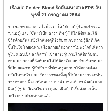
เรื่องย่อ Golden Blood รักมันมหาศาล EP.5 วัน
พุธที่ 21 กรกฎาคม 2564
การออกค่ายอาสาครั้งนี้ยิ่งทำให้ “สกาย” (กัน ณภัทร ณ
ระนอง) และ “ซัน” (โบ๊ท ธารา ทิพา) ได้ใกล้ชิดและใช้
ชีวิตด้วยกัน แต่ยิ่งใกล้ทั้งคู่ก็ยิ่งสับสนกับความรู้สึกที่เกิด
ขึ้นในใจ โดยเฉพาะเมื่อสกายเกิดอาการไม่พอใจที่เห็นว่า
จูโน่ (แอปเปิ้ล ลาภิสรา) เข้ามายุ่งวุ่นวายใกล้ชิดกับซัน
ตอนเมา สกายก็ถึงกับทนไม่ได้ต้องจับแยก ส่วนซันพอเมา
ก็เปิดเผยความรู้สึกลึก ๆ ที่ซ่อนอยู่ออกมาให้สกายต้อง
หวั่นไหวหนัก และเรื่องราวของทั้งคู่ก็ไม่สามารถรอดพ้น
สายตาของเพื่อนสนิทอย่างแบงค์ (เตนนท์ เตชพัฒน์) และ
พิชญ์ (ซูกัส บัณฑวิช ตระกูลพาณิชย์) ที่เริ่มสังเกตเห็น
อะไรบางอย่างเข้าซะแล้ว