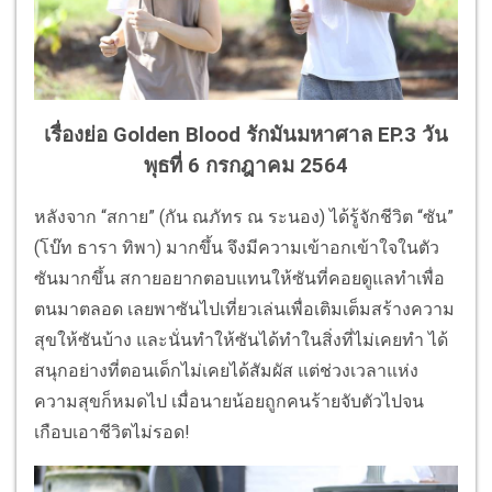
เรื่องย่อ Golden Blood รักมันมหาศาล EP.3 วัน
พุธที่ 6 กรกฎาคม 2564
หลังจาก “สกาย” (กัน ณภัทร ณ ระนอง) ได้รู้จักชีวิต “ซัน”
(โบ๊ท ธารา ทิพา) มากขึ้น จึงมีความเข้าอกเข้าใจในตัว
ซันมากขึ้น สกายอยากตอบแทนให้ซันที่คอยดูแลทำเพื่อ
ตนมาตลอด เลยพาซันไปเที่ยวเล่นเพื่อเติมเต็มสร้างความ
สุขให้ซันบ้าง และนั่นทำให้ซันได้ทำในสิ่งที่ไม่เคยทำ ได้
สนุกอย่างที่ตอนเด็กไม่เคยได้สัมผัส แต่ช่วงเวลาแห่ง
ความสุขก็หมดไป เมื่อนายน้อยถูกคนร้ายจับตัวไปจน
เกือบเอาชีวิตไม่รอด!