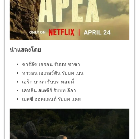
นำแสดงโดย
ชาร์ลีซ เธรอน รับบท ชาซา
ทารอน เอเกอร์ตัน รับบท เบน
เอริก บานา รับบท ทอมมี่
เคทลิน สเตซีย์ รับบท ลีอา
เบสซี ฮอลแลนด์ รับบท แคส