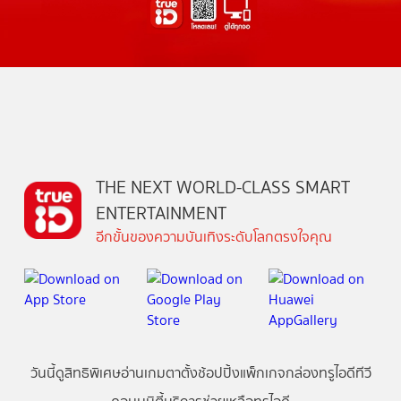
THE NEXT WORLD-CLASS SMART
ENTERTAINMENT
อีกขั้นของความบันเทิงระดับโลกตรงใจคุณ
วันนี้
ดู
สิทธิพิเศษ
อ่าน
เกม
ตาตั้ง
ช้อปปิ้ง
แพ็กเกจ
กล่องทรูไอดีทีวี