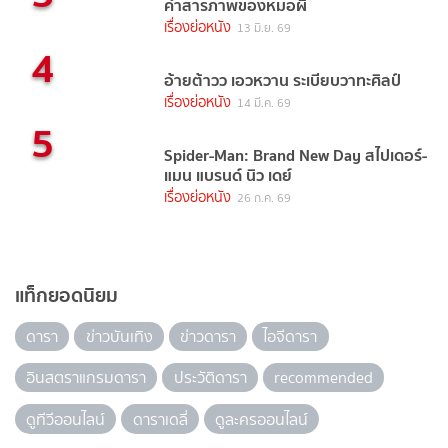
คำสารภาพของหมอผี
เรื่องย่อหนัง
13 มิ.ย. 69
4
อ้ายต้าวว เอวหวาน ระเบียบวาทะศิลป์
เรื่องย่อหนัง
14 มี.ค. 69
5
Spider-Man: Brand New Day สไปเดอร์-
แมน แบรนด์ นิว เดย์
เรื่องย่อหนัง
26 ก.ค. 69
แท็กยอดนิยม
ดารา
ข่าวบันเทิง
ข่าวดารา
ไอจีดารา
อินสตราแกรมดารา
ประวัติดารา
recommended
ดูทีวีออนไลน์
ดาราเดลี่
ดูละครออนไลน์