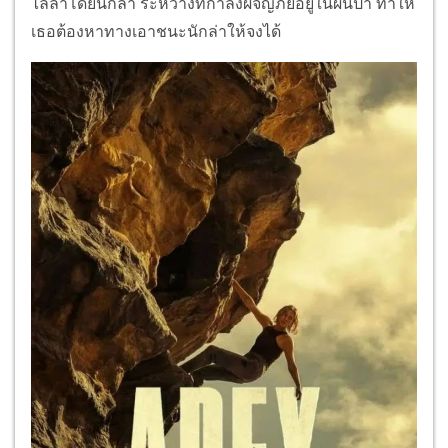
ไล่ล่าโดยนักล่า ระหว่างที่กำลังผจญภัยอยู่ในผืนป่า ทำให้
เธอต้องหาทางเอาชนะนักล่าให้จงได้