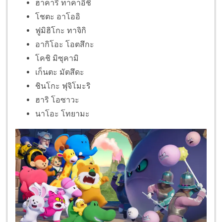
ฮาคาริ ทาคาอิชิ
โชตะ อาโออิ
ฟูมิฮิโกะ ทาจิกิ
อากิโอะ โอตสึกะ
โคชิ มิซุคามิ
เก็นตะ มัตสึดะ
ชินโกะ ฟุจิโมะริ
ฮาริ โอซาวะ
นาโอะ โทยามะ